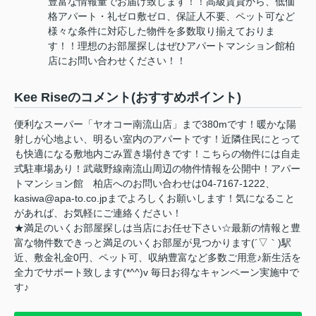
豊富な情報量でお届け致します！！高級賃貸から、低価
格アパート・礼ゼロ敷ゼロ、保証人不要、ペット可など
様々な条件に対応した物件を多数取り揃えておりま
す！！理想のお部屋探しはぜひアパートマンション館柏
店にお問い合わせください！！
Kee Riseのコメント(おすすめポイント)
便利なスーパー「ヤオコー南流山店」まで380mです！暖かな陽
射しが心地よい、明るい室内のアパートです！近隣住民にとって
も快適になる敷地内ごみ置き場付きです！こちらの物件には自走
式駐車場あり！武蔵野線南流山周辺の物件情報を公開中！アパー
トマンション館 柏店へのお問い合わせは04-7167-1222、
kasiwa@apa-to.co.jpまでよろしくお願いします！気になること
があれば、お気軽にご連絡ください！
★満足のいくお部屋探しは当店にお任せ下さい☆最新の情報と豊
富な物件数できっと満足のいくお部屋が見つかります(´▽｀)駅
近、敷金礼金0円、ペット可、収納豊富など多数ご用意♪新生活を
全力でサポート致します(*^^)v 毎日お得なキャンペーン実施中で
す♪