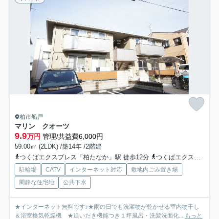
柏市船戸
マリン クオーツ
9.9
万円
管理/共益費6,000円
59.00㎡ (2LDK) /築14年 /2階建
つくばエクスプレス「柏たなか」駅 徒歩12分
つくばエクスプレス「柏の葉キャンパス」駅 徒歩38分
駐輪場
CATV
インターネット対応
敷地内ごみ置き場
閑静な住宅地
公共下水
★インターネット無料です♪★雨の日でも洗濯物が乾かせる室内物干し
＆浴室換気乾燥機 ★追いだき機能つき１坪風呂・洗髪洗面化...
もっと