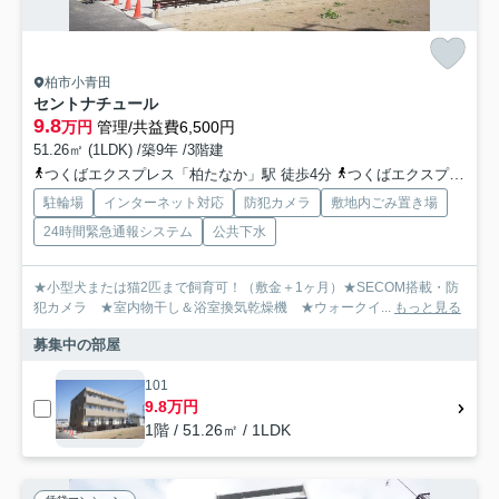
柏市小青田
セントナチュール
9.8
万円
管理/共益費6,500円
51.26㎡ (1LDK) /築9年 /3階建
つくばエクスプレス「柏たなか」駅 徒歩4分
つくばエクスプレス「柏の葉キャンパス」駅 徒歩34分
駐輪場
インターネット対応
防犯カメラ
敷地内ごみ置き場
24時間緊急通報システム
公共下水
★小型犬または猫2匹まで飼育可！（敷金＋1ヶ月）★SECOM搭載・防
犯カメラ ★室内物干し＆浴室換気乾燥機 ★ウォークイ...
もっと見る
募集中の部屋
101
9.8万円
1階 / 51.26㎡ / 1LDK