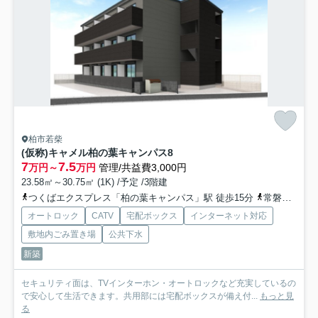
柏市若柴
(仮称)キャメル柏の葉キャンパス8
7
7.5
万円～
万円
管理/共益費3,000円
23.58㎡～30.75㎡ (1K) /予定 /3階建
つくばエクスプレス「柏の葉キャンパス」駅 徒歩15分
常磐線「柏」駅 バス21分 東武バス「入谷津」 停歩3分
オートロック
CATV
宅配ボックス
インターネット対応
敷地内ごみ置き場
公共下水
新築
セキュリティ面は、TVインターホン・オートロックなど充実しているの
で安心して生活できます。共用部には宅配ボックスが備え付...
もっと見
る