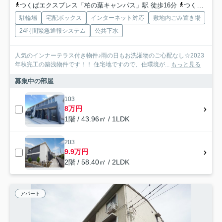
つくばエクスプレス「柏の葉キャンパス」駅 徒歩16分
つくばエクスプレス「柏たなか」駅 徒歩35分
駐輪場
宅配ボックス
インターネット対応
敷地内ごみ置き場
24時間緊急通報システム
公共下水
人気のインナーテラス付き物件♪雨の日もお洗濯物のご心配なし☆2023
年秋完工の築浅物件です！！ 住宅地ですので、住環境が...
もっと見る
募集中の部屋
103
8万円
1階 / 43.96㎡ / 1LDK
203
9.9万円
2階 / 58.40㎡ / 2LDK
アパート