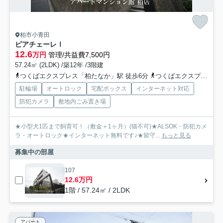
柏市小青田
ピアチェーレⅠ
12.6
万円
管理/共益費7,500円
57.24㎡ (2LDK) /築12年 /3階建
つくばエクスプレス「柏たなか」駅 徒歩6分
つくばエクスプレス「柏の葉キャンパス」駅 徒歩33分
駐輪場
オートロック
宅配ボックス
インターネット対応
防犯カメラ
敷地内ごみ置き場
★小型犬1匹まで飼育可！（敷金＋1ヶ月）(猫不可)★ALSOK・防犯カメ
ラ・オートロック★インターネット無料です♪★留守...
もっと見る
募集中の部屋
107
12.6万円
1階 / 57.24㎡ / 2LDK
アパート