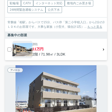
駐輪場
CATV
インターネット対応
敷地内ごみ置き場
24時間緊急通報システム
公共下水
常磐線「柏駅」からバスで15分、バス停「第二小学校入口」から2分の3
ＬＤＫのお部屋です。大事な家族（小型犬、猫合計1匹）...
もっと見る
募集中の部屋
201
11万円
2階 / 71.98㎡ / 3LDK
アパート