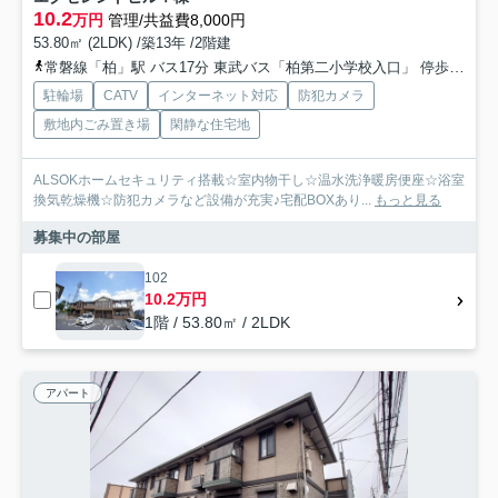
10.2
万円
管理/共益費8,000円
53.80㎡ (2LDK) /築13年 /2階建
常磐線「柏」駅 バス17分 東武バス「柏第二小学校入口」 停歩5分
駐輪場
CATV
インターネット対応
防犯カメラ
敷地内ごみ置き場
閑静な住宅地
ALSOKホームセキュリティ搭載☆室内物干し☆温水洗浄暖房便座☆浴室
換気乾燥機☆防犯カメラなど設備が充実♪宅配BOXあり...
もっと見る
募集中の部屋
102
10.2万円
1階 / 53.80㎡ / 2LDK
アパート