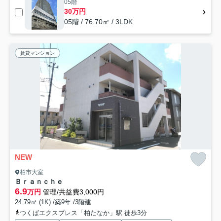
05階
30万円
05階 / 76.70㎡ / 3LDK
賃貸マンション
NEW
柏市大室
Ｂｒａｎｃｈｅ
6.9
万円
管理/共益費3,000円
24.79㎡ (1K) /築9年 /3階建
つくばエクスプレス「柏たなか」駅 徒歩3分