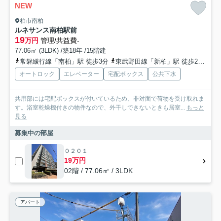
NEW
柏市南柏
ルネサンス南柏駅前
19
万円
管理/共益費-
77.06㎡ (3LDK) /築18年 /15階建
常磐緩行線「南柏」駅 徒歩3分
東武野田線「新柏」駅 徒歩28分
常
オートロック
エレベーター
宅配ボックス
公共下水
共用部には宅配ボックスが付いているため、非対面で荷物を受け取れま
す。浴室乾燥機付きの物件なので、外干しできないときも居室...
もっと
見る
募集中の部屋
０２０１
19万円
02階 / 77.06㎡ / 3LDK
アパート