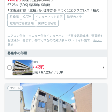
67.23㎡ (3DK) /築30年 /3階建
常磐緩行線「北柏」駅 徒歩24分
つくばエクスプレス「柏の葉キャンパス」駅 徒歩37分
駐輪場
CATV
インターネット対応
防犯カメラ
敷地内ごみ置き場
閑静な住宅地
エアコン付き・モニター付きインターホン・浴室換気乾燥機で雨天時も
お洗濯が干せます。都市ガスなので経済的♪バス・トイレ別で...
もっと
見る
募集中の部屋
303
7.4万円
3階 / 67.23㎡ / 3DK
アパート