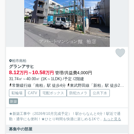
柏市南柏
グランアサヒ
8.12
10.58
万円～
万円
管理/共益費4,000円
31.74㎡～40.00㎡ (1K～1LDK) /予定 /2階建
常磐緩行線「南柏」駅 徒歩4分
東武野田線「新柏」駅 徒歩22分
常
駐輪場
CATV
宅配ボックス
防犯カメラ
公共下水
新築
★新築工事中（2026年10月完成予定）！駅からなんと4分！駅近で通
勤・通学にも便利！★ひとり時間を快適に楽しめる1Kで...
もっと見る
募集中の部屋