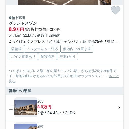
柏市高田
グランドメゾン
8.9
万円
管理/共益費5,000円
54.45㎡ (2LDK) /築19年 /2階建
つくばエクスプレス「柏の葉キャンパス」駅 徒歩25分
東武野田線「豊四季」駅 徒歩27分
駐輪場
インターネット対応
敷地内ごみ置き場
バイク置場あり
耐震構造
駐車2台可
つくばエクスプレス線「柏の葉キャンパス駅」から徒歩26分の物件で
す。敷地内駐車があるのでお部屋までの移動がラクラクです。...
もっと
見る
募集中の部屋
205
8.9万円
2階 / 54.45㎡ / 2LDK
2階