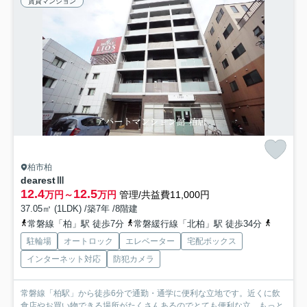
賃貸マンション
柏市柏
dearestⅢ
12.4
12.5
万円～
万円
管理/共益費11,000円
37.05㎡ (1LDK) /築7年 /8階建
常磐線「柏」駅 徒歩7分
常磐緩行線「北柏」駅 徒歩34分
常磐緩行
駐輪場
オートロック
エレベーター
宅配ボックス
インターネット対応
防犯カメラ
常磐線「柏駅」から徒歩6分で通勤・通学に便利な立地です。近くに飲
食店やお買い物できる場所がたくさんあるのでとても便利な立...
もっと