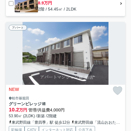
8.9万円
2階 / 54.45㎡ / 2LDK
アパート
NEW
柏市篠籠田
グリーンビレッジⅦ
10.2
万円
管理/共益費4,000円
53.90㎡ (2LDK) /新築 /2階建
東武野田線「豊四季」駅 徒歩12分
東武野田線「流山おおたかの森」駅 徒歩27分
駐輪場
CATV
インターネット対応
公共下水