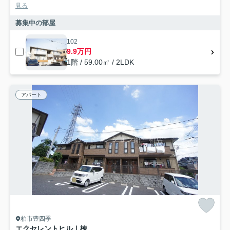
見る
募集中の部屋
102
9.9万円
1階 / 59.00㎡ / 2LDK
アパート
柏市豊四季
エクセレントヒルⅠ棟