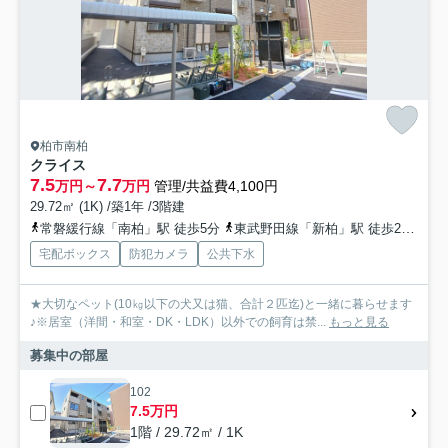
柏市南柏
クライス
7.5
7.7
万円～
万円
管理/共益費4,100円
29.72㎡ (1K) /築1年 /3階建
常磐緩行線「南柏」駅 徒歩5分
東武野田線「新柏」駅 徒歩24分
常
宅配ボックス
防犯カメラ
公共下水
★大切なペット(10㎏以下の犬又は猫、合計２匹迄)と一緒に暮らせます
♪※居室（洋間・和室・DK・LDK）以外での飼育は禁...
もっと見る
募集中の部屋
102
7.5万円
1階 / 29.72㎡ / 1K