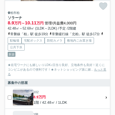
柏市柏
ソラーナ
8.9
10.11
万円～
万円
管理/共益費4,000円
42.48㎡～52.69㎡ (1LDK～2LDK) /予定 /2階建
常磐線「柏」駅 徒歩19分
常磐緩行線「北柏」駅 徒歩17分
つくば
駐輪場
宅配ボックス
防犯カメラ
敷地内ごみ置き場
公共下水
新築
★在宅ワークにも嬉しい１LDK♪日当り良好、立地条件も良好！近くに
コンビニがあるので便利です！★ネットショッピング派に嬉...
もっと見
る
募集中の部屋
102
8.9万円
1階 / 42.48㎡ / 1LDK
1階