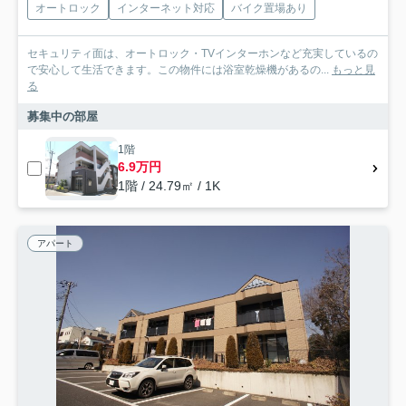
オートロック
インターネット対応
バイク置場あり
セキュリティ面は、オートロック・TVインターホンなど充実しているの
で安心して生活できます。この物件には浴室乾燥機があるの...
もっと見
る
募集中の部屋
1階
6.9万円
1階 / 24.79㎡ / 1K
アパート