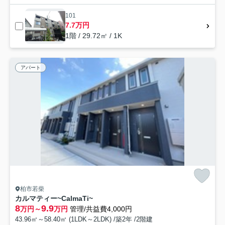
101
7.7万円
1階 / 29.72㎡ / 1K
アパート
柏市若柴
カルマティー~CalmaTi~
8
9.9
万円～
万円
管理/共益費4,000円
43.96㎡～58.40㎡ (1LDK～2LDK) /築2年 /2階建