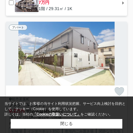
7万円
1階 / 29.31㎡ / 1K
アパート
柏市若葉町
当サイトでは、お客様の当サイト利用状況把握、サービス向上検討を目的と
プレジールヤストシ
して、クッキー（Cookie）を使用しています。
9.2
万円
管理/共益費6,000円
詳しくは、当社の
「Cookieの取扱いについて」
をご確認ください。
50.71㎡ (1LDK) /築12年 /2階建
閉じる
常磐線「柏」駅 徒歩15分
東武野田線「新柏」駅 徒歩28分
常磐緩
駐輪場
インターネット対応
敷地内ごみ置き場
閑静な住宅地