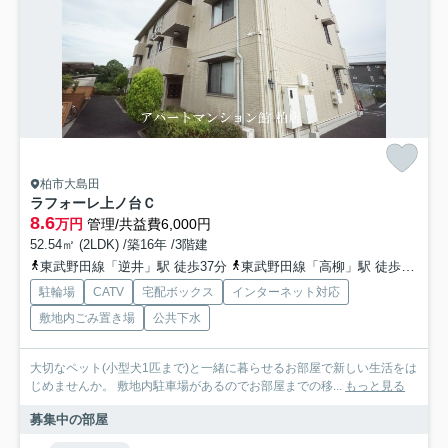
柏市大島田
ラフォーレ上ノ台Ｃ
8.6
万円
管理/共益費6,000円
52.54㎡ (2LDK) /築16年 /3階建
東武野田線「逆井」駅 徒歩37分
東武野田線「高柳」駅 徒歩44分
駐輪場
CATV
宅配ボックス
インターネット対応
敷地内ごみ置き場
公共下水
大切なペット(小型犬1匹まで)と一緒に暮らせるお部屋で新しい生活をは
じめませんか。 敷地内駐車場があるのでお部屋までの移...
もっと見る
募集中の部屋