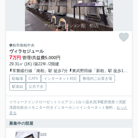
柏市南柏中央
ヴィラセジュール
7
万円
管理/共益費5,000円
29.31㎡ (1K) /築22年 /2階建
常磐緩行線「南柏」駅 徒歩7分
東武野田線「新柏」駅 徒歩18分
常
駐輪場
CATV
インターネット対応
敷地内ごみ置き場
駅直結
公共下水
☆ウォークインクローゼット☆エアコン1台☆温水洗浄暖房便座☆洗髪
洗面化粧台☆モニター付きインターホン☆インターネット無料...
もっと
見る
募集中の部屋
103