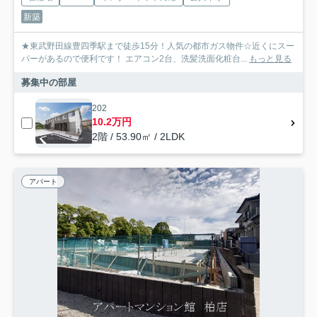
新築
★東武野田線豊四季駅まで徒歩15分！人気の都市ガス物件☆近くにスー
パーがあるので便利です！ エアコン2台、洗髪洗面化粧台...
もっと見る
募集中の部屋
202
10.2万円
2階 / 53.90㎡ / 2LDK
アパート