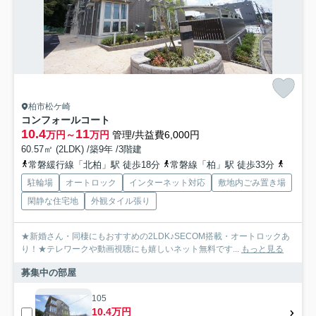
柏市松ケ崎
コンフォールコート
10.4
11
万円～
万円
管理/共益費6,000円
60.57㎡ (2LDK) /築9年 /3階建
常磐緩行線「北柏」駅 徒歩18分
常磐線「柏」駅 徒歩33分
つくば
駐輪場
オートロック
インターネット対応
敷地内ごみ置き場
閑静な住宅地
外観タイル張り
★新婚さん・同棲にもおすすめの2LDK♪SECOM搭載・オートロックあ
り！★テレワークや動画視聴にも嬉しいネット無料です...
もっと見る
募集中の部屋
105
10.4万円