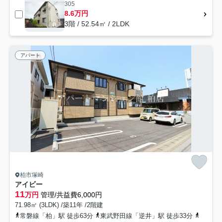
305
8.6万円
3階 / 52.54㎡ / 2LDK
アパート
柏市塚崎
アイビー
11
万円
管理/共益費6,000円
71.98㎡ (3LDK) /築11年 /2階建
常磐線「柏」駅 徒歩63分
東武野田線「逆井」駅 徒歩33分
東武野