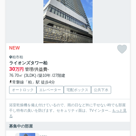
NEW
柏市柏
ライオンズタワー柏
30
万円
管理/共益費-
76.70㎡ (3LDK) /築10年 /27階建
常磐線「柏」駅 徒歩4分
オートロック
エレベーター
宅配ボックス
公共下水
浴室乾燥機を備え付けているので、雨の日など外に干せない時でも部屋
干し特有の臭いを防げます。セキュリティ面は、TVインター...
もっと見
る
募集中の部屋