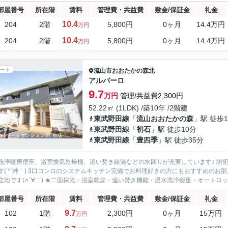
部屋番号
所在階
賃料
管理費・共益費
敷金/保証金
礼金
10.4
204
2階
5,800円
0ヶ月
14.4万円
万円
10.4
204
2階
5,800円
0ヶ月
14.4万円
万円
ート
流山市
おおたかの森北
アルバーロ
9.7
万円
管理/共益費2,300円
52.22㎡ (1LDK) /築10年 /2階建
東武野田線
「
流山おおたかの森
」駅 徒歩1
東武野田線
「
初石
」駅 徒歩10分
東武野田線
「
豊四季
」駅 徒歩35分
洗浄暖房便座、浴室換気乾燥機、追い焚き給湯などの水回りが充実しています♪ 防
す( *´艸｀) 3口コンロのシステムキッチン完備でお料理好きの方にもおすすめのお
利な立地です(∩´∀｀) ★二面採光・浴室乾燥・追い焚き機能・温水洗浄便座・オートロック.
部屋番号
所在階
賃料
管理費・共益費
敷金/保証金
礼金
9.7
102
1階
2,300円
0ヶ月
15万円
万円