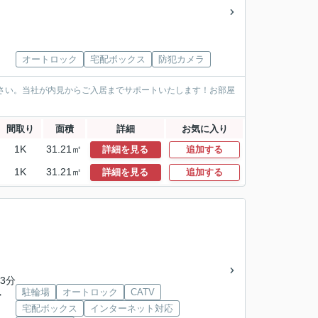
オートロック
宅配ボックス
防犯カメラ
ださい。当社が内見からご入居までサポートいたします！お部屋
間取り
面積
詳細
お気に入り
1K
31.21㎡
詳細を見る
追加する
1K
31.21㎡
詳細を見る
追加する
3分
駐輪場
オートロック
CATV
ー
宅配ボックス
インターネット対応