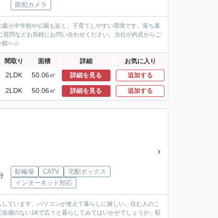
防犯カメラ
かの森小中学校や公園も近く、子育てしやすい環境です。落ち着
やご質問などお気軽にお問い合わせください。当社が内見からご
ン館へ☆
間取り
面積
詳細
お気に入り
2LDK
50.06㎡
詳細を見る
追加する
2LDK
50.06㎡
詳細を見る
追加する
駐輪場
CATV
宅配ボックス
分
インターネット対応
入しています、パソコンが使えて暮らしに嬉しい。住む人のこ
迫感のない1Kで広々と暮らしてみてはいかがでしょうか。駐