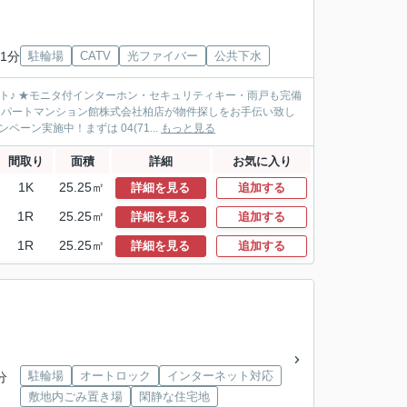
1分
駐輪場
CATV
光ファイバー
公共下水
ト♪ ★モニタ付インターホン・セキュリティキー・雨戸も完備
アパートマンション館株式会社柏店が物件探しをお手伝い致し
ン実施中！まずは 04(71...
もっと見る
間取り
面積
詳細
お気に入り
1K
25.25㎡
詳細を見る
追加する
1R
25.25㎡
詳細を見る
追加する
1R
25.25㎡
詳細を見る
追加する
駐輪場
オートロック
インターネット対応
分
敷地内ごみ置き場
閑静な住宅地