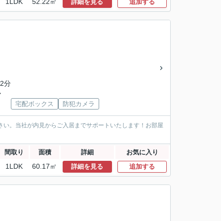
1LDK
52.22㎡
詳細を見る
追加する
2分
ー
宅配ボックス
防犯カメラ
ださい。当社が内見からご入居までサポートいたします！お部屋
間取り
面積
詳細
お気に入り
1LDK
60.17㎡
詳細を見る
追加する