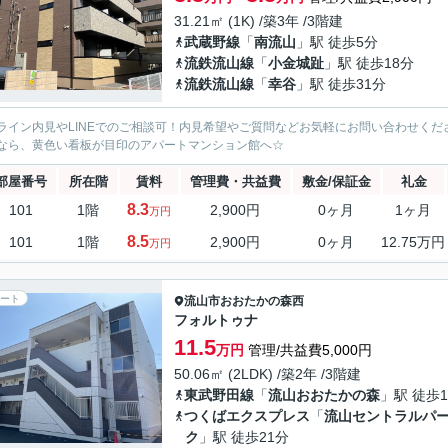
31.21㎡ (1K) /築3年 /3階建
武蔵野線
「
南流山
」駅 徒歩5分
流鉄流山線
「
小金城趾
」駅 徒歩18分
流鉄流山線
「
幸谷
」駅 徒歩31分
ライン内見やLINEでのご相談可！内見希望やご質問などお気軽にお問い合わせく
なら、黄色い看板が目印のアパートマンション館へ☆
部屋番号
所在階
賃料
管理費・共益費
敷金/保証金
礼金
8.3
101
1階
2,900円
0ヶ月
1ヶ月
万円
8.5
101
1階
2,900円
0ヶ月
12.75万円
万円
ート
流山市
おおたかの森西
フォルトゥナ
11.5
万円
管理/共益費5,000円
50.06㎡ (2LDK) /築2年 /3階建
東武野田線
「
流山おおたかの森
」駅 徒歩1
つくばエクスプレス
「
流山セントラルパ
ク
」駅 徒歩21分