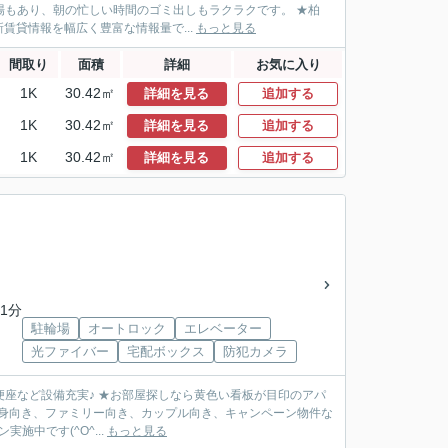
置場もあり、朝の忙しい時間のゴミ出しもラクラクです。 ★柏
貸情報を幅広く豊富な情報量で...
もっと見る
間取り
面積
詳細
お気に入り
1K
30.42㎡
詳細を見る
追加する
1K
30.42㎡
詳細を見る
追加する
1K
30.42㎡
詳細を見る
追加する
1分
駐輪場
オートロック
エレベーター
光ファイバー
宅配ボックス
防犯カメラ
便座など設備充実♪ ★お部屋探しなら黄色い看板が目印のアパ
単身向き、ファミリー向き、カップル向き、キャンペーン物件な
施中です(^O^...
もっと見る