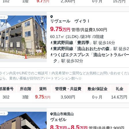
9.7
102
1階
2,300円
0ヶ月
15万円
万円
ート
リヴェール ヴィラⅠ
9.75
万円
管理/共益費3,500円
60.17㎡ (1LDK) /築3年 /3階建
東武野田線
「
豊四季
」駅 徒歩16分
東武野田線
「
流山おおたかの森
」駅 徒歩2
つくばエクスプレス
「
流山セントラルパ
ク
」駅 徒歩32分
ライン内見やLINEでのご相談可！内見希望やご質問などお気軽にお問い合わせく
なら、黄色い看板が目印のアパートマンション館へ☆
部屋番号
所在階
賃料
管理費・共益費
敷金/保証金
礼金
9.75
302
3階
3,500円
0ヶ月
14.6万円
万円
ート
流山市
南流山
ヴェゼル
8.3
8.5
万円～
万円
管理/共益費2,900円