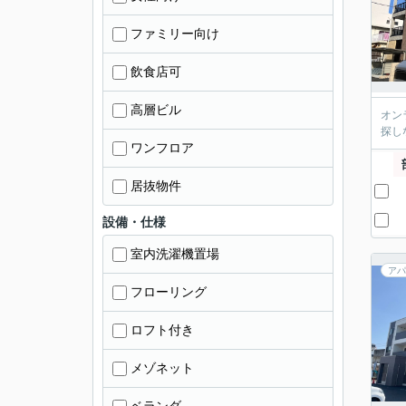
ファミリー向け
飲食店可
高層ビル
オン
探し
ワンフロア
居抜物件
設備・仕様
室内洗濯機置場
アパ
フローリング
ロフト付き
メゾネット