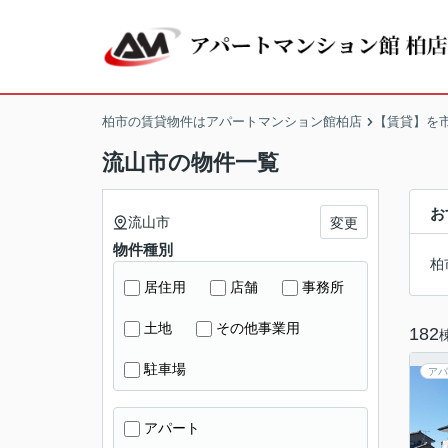
柏市の賃貸物件はアパートマンション館柏店
【賃貸】を
流山市の物件一覧
お
流山市
変更
物件種別
柏
居住用
店舗
事務所
土地
その他事業用
182
駐車場
アパ
アパート