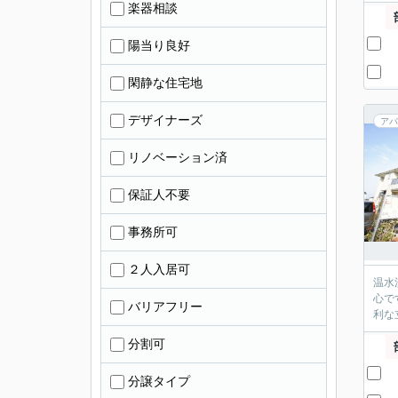
楽器相談
陽当り良好
閑静な住宅地
デザイナーズ
アパ
リノベーション済
保証人不要
事務所可
２人入居可
温水
心で
バリアフリー
分割可
分譲タイプ