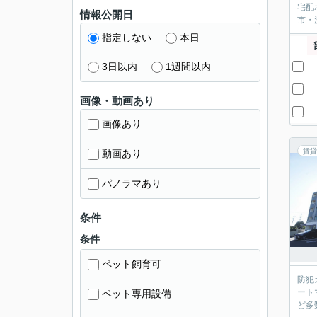
宅配
情報公開日
市・
指定しない
本日
3日以内
1週間以内
画像・動画あり
画像あり
賃貸
動画あり
パノラマあり
条件
条件
ペット飼育可
防犯
ート
ペット専用設備
ど多