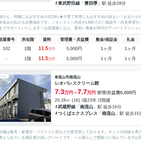
東武野田線
「
豊四季
」駅 徒歩28分
婚さん・同棲にもおすすめの2LDK♪★子育て世帯にもおすすめの住まい！おおた
街並みが広がる文教地区です。／オンライン内見やLINEでのご相談可！内見希望
までサポートいたします！お部屋探しなら、黄色い看板が目印のアパートマンショ
部屋番号
所在階
賃料
管理費・共益費
敷金/保証金
礼金
11.5
102
1階
5,000円
1ヶ月
1ヶ月
万円
11.5
-
1階
5,000円
1ヶ月
1ヶ月
万円
ート
流山市
南流山
レオパレスクリーム館
7.3
7.7
万円～
万円
管理/共益費6,000円
20.28㎡ (1K) /築23年 /2階建
武蔵野線
「
南流山
」駅 徒歩16分
つくばエクスプレス
「
南流山
」駅 徒歩15
設備は家具・家電付・バストイレ別など大変充実しております。ネットの回線を導
考えられている満足度の高いアパートです。一人暮らしで間取りに悩んでいる方は圧