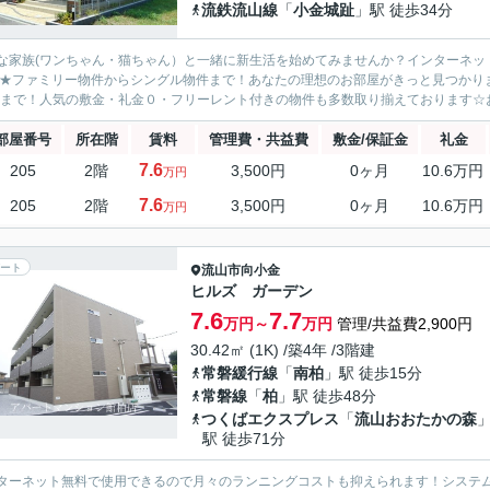
流鉄流山線
「
小金城趾
」駅 徒歩34分
な家族(ワンちゃん・猫ちゃん）と一緒に新生活を始めてみませんか？インターネッ
 ★ファミリー物件からシングル物件まで！あなたの理想のお部屋がきっと見つかります
22まで！人気の敷金・礼金０・フリーレント付きの物件も多数取り揃えております☆お
部屋番号
所在階
賃料
管理費・共益費
敷金/保証金
礼金
7.6
205
2階
3,500円
0ヶ月
10.6万円
万円
7.6
205
2階
3,500円
0ヶ月
10.6万円
万円
ート
流山市
向小金
ヒルズ ガーデン
7.6
7.7
万円～
万円
管理/共益費2,900円
30.42㎡ (1K) /築4年 /3階建
常磐緩行線
「
南柏
」駅 徒歩15分
常磐線
「
柏
」駅 徒歩48分
つくばエクスプレス
「
流山おおたかの森
駅 徒歩71分
ターネット無料で使用できるので月々のランニングコストも抑えられます！システ