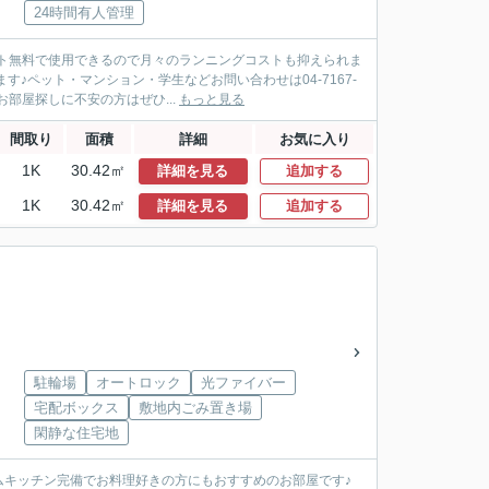
24時間有人管理
ト無料で使用できるので月々のランニングコストも抑えられま
♪ペット・マンション・学生などお問い合わせは04-7167-
部屋探しに不安の方はぜひ...
もっと見る
間取り
面積
詳細
お気に入り
1K
30.42㎡
詳細を見る
追加する
1K
30.42㎡
詳細を見る
追加する
駐輪場
オートロック
光ファイバー
宅配ボックス
敷地内ごみ置き場
」
閑静な住宅地
ムキッチン完備でお料理好きの方にもおすすめのお部屋です♪