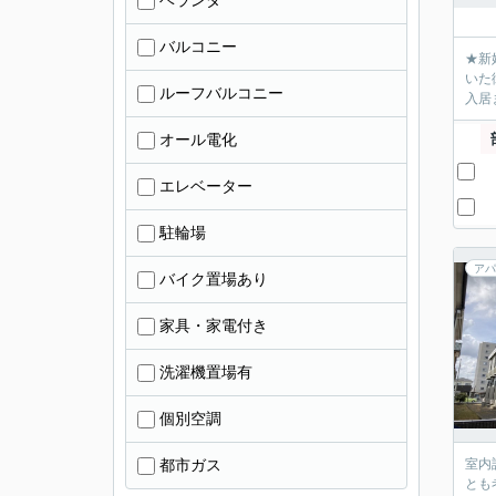
ベランダ
バルコニー
★新
いた
ルーフバルコニー
入居
オール電化
エレベーター
駐輪場
アパ
バイク置場あり
家具・家電付き
洗濯機置場有
個別空調
都市ガス
室内
とも