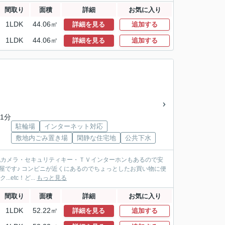
間取り
面積
詳細
お気に入り
1LDK
44.06㎡
詳細を見る
追加する
1LDK
44.06㎡
詳細を見る
追加する
1分
駐輪場
インターネット対応
敷地内ごみ置き場
閑静な住宅地
公共下水
犯カメラ・セキュリティキー・ＴＶインターホンもあるので安
部屋です♪ コンビニが近くにあるのでちょっとしたお買い物に便
..etc！ど...
もっと見る
間取り
面積
詳細
お気に入り
1LDK
52.22㎡
詳細を見る
追加する