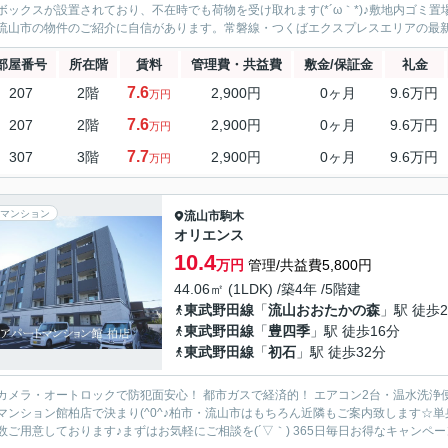
ボックスが設置されており、不在時でも荷物を受け取れます(*´ω｀*)♪敷地内ゴミ
流山市の物件のご紹介に自信があります。常磐線・つくばエクスプレスエリアの最新賃
部屋番号
所在階
賃料
管理費・共益費
敷金/保証金
礼金
7.6
207
2階
2,900円
0ヶ月
9.6万円
万円
7.6
207
2階
2,900円
0ヶ月
9.6万円
万円
7.7
307
3階
2,900円
0ヶ月
9.6万円
万円
マンション
流山市
駒木
オリエンス
10.4
万円
管理/共益費5,800円
44.06㎡ (1LDK) /築4年 /5階建
東武野田線
「
流山おおたかの森
」駅 徒歩2
東武野田線
「
豊四季
」駅 徒歩16分
東武野田線
「
初石
」駅 徒歩32分
カメラ・オートロックで防犯面安心！ 都市ガスで経済的！ エアコン2台・温水洗浄
マンション館柏店で決まり(^0^♪柏市・流山市はもちろん近隣もご案内致します☆
数ご用意しております♪まずはお気軽にご相談を(´▽｀) 365日毎日お得なキャンペーン実