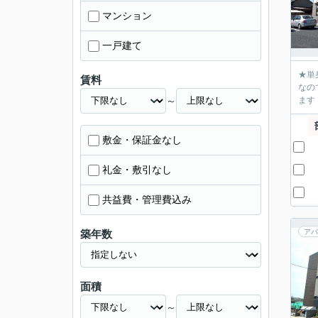
マンション
一戸建て
★単
賃料
なの
～
ます
敷金・保証金なし
礼金・敷引なし
共益費・管理費込み
築年数
アパ
面積
～