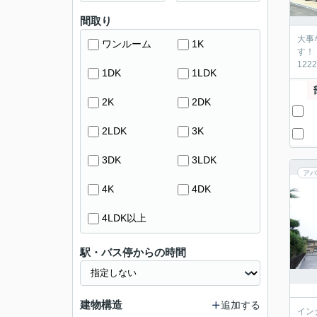
間取り
大事
ワンルーム
1K
す！
12
1DK
1LDK
2K
2DK
2LDK
3K
3DK
3LDK
アパ
4K
4DK
4LDK以上
駅・バス停からの時間
建物構造
追加する
イン