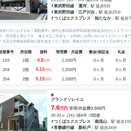
東武野田線
「
運河
」駅 徒歩5分
東武野田線
「
江戸川台
」駅 徒歩25分
つくばエクスプレス
「
柏たなか
」駅 徒歩7
身者の方におすすめ！通勤通学に便利な東武鉄道野田線運河駅徒歩5分の１Ｋアパー
で、防犯面も安心です。 ★まずはご内見を！お気軽にお問い合わせください♪☆★
！当店は常磐線柏駅南口改札徒歩１分！黄色い看板が目印です♪３６５日お得なキャンペー
部屋番号
所在階
賃料
管理費・共益費
敷金/保証金
礼金
4.8
103
1階
2,200円
0ヶ月
0ヶ月
万円
5.15
204
2階
2,200円
0ヶ月
0ヶ月
万円
5.15
204
2階
2,200円
0ヶ月
0ヶ月
万円
ート
グランドソレイユ
7.6
万円
管理/共益費3,500円
30.42㎡ (1K) /築6年 /3階建
つくばエクスプレス
「
南流山
」駅 徒歩19
常磐緩行線
「
新松戸
」駅 徒歩34分