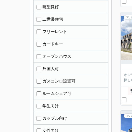
眺望良好
アパ
二世帯住宅
フリーレント
カードキー
オープンハウス
外国人可
オン
探し
ガスコンロ設置可
ルームシェア可
学生向け
アパ
カップル向け
女性向け