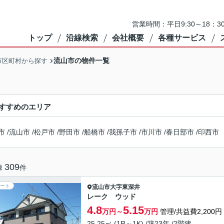
営業時間：平日9:30～18：3
トップ
沿線検索
会社概要
各種サービス
流山市の物件一覧
市区町村から探す
すすめのエリア
市
/
流山市
/
松戸市
/
野田市
/
船橋市
/
我孫子市
/
市川市
/
春日部市
/
印西市
309
棟
件
ート
流山市
大字東深井
レーク ウッド
4.8
5.15
万円～
万円
管理/共益費2,200円
25.25㎡ (1R～1K) /築23年 /2階建