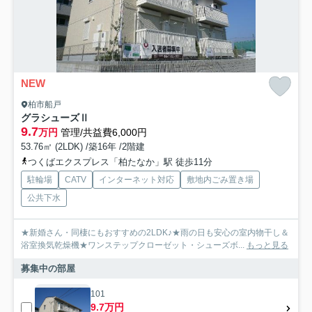
NEW
柏市船戸
グラシューズⅡ
9.7
万円
管理/共益費6,000円
53.76㎡ (2LDK) /築16年 /2階建
つくばエクスプレス「柏たなか」駅 徒歩11分
駐輪場
CATV
インターネット対応
敷地内ごみ置き場
公共下水
★新婚さん・同棲にもおすすめの2LDK♪★雨の日も安心の室内物干し＆
浴室換気乾燥機★ワンステップクローゼット・シューズボ...
もっと見る
募集中の部屋
101
9.7万円