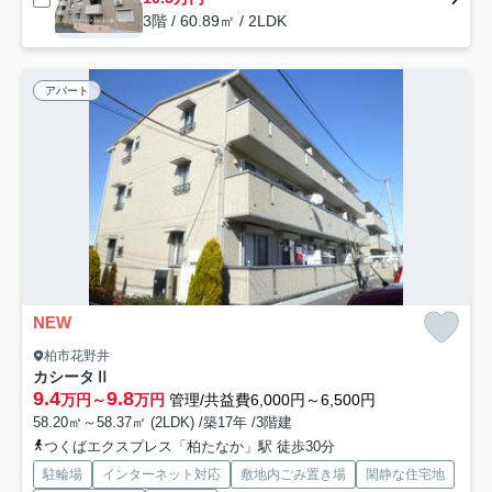
3階 / 60.89㎡ / 2LDK
アパート
NEW
柏市花野井
カシータⅡ
9.4
9.8
万円～
万円
管理/共益費6,000円～6,500円
58.20㎡～58.37㎡ (2LDK) /築17年 /3階建
つくばエクスプレス「柏たなか」駅 徒歩30分
駐輪場
インターネット対応
敷地内ごみ置き場
閑静な住宅地