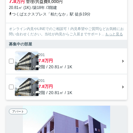
7.8
万円
管理/共益費8,000円
20.81㎡ (1K) /築18年 /3階建
つくばエクスプレス「柏たなか」駅 徒歩19分
オンライン内見やLINEでのご相談可！内見希望やご質問などお気軽にお
問い合わせください。当社が内見からご入居までサポート...
もっと見る
募集中の部屋
201
7.8万円
2階 / 20.81㎡ / 1K
201
7.8万円
2階 / 20.81㎡ / 1K
アパート