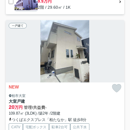
9.9万円
2階 / 29.60㎡ / 1K
一戸建て
NEW
柏市大室
大室戸建
20
万円
管理/共益費-
109.87㎡ (3LDK) /築2年 /2階建
つくばエクスプレス「柏たなか」駅 徒歩8分
CATV
宅配ボックス
駐車2台可
公共下水