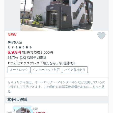
NEW
柏市大室
Ｂｒａｎｃｈｅ
6.9
万円
管理/共益費3,000円
24.79㎡ (1K) /築9年 /3階建
つくばエクスプレス「柏たなか」駅 徒歩3分
オートロック
インターネット対応
バイク置場あり
セキュリティ面は、オートロック・TVインターホンなど充実しているの
で安心して生活できます。この物件には浴室乾燥機があるの...
もっと見
る
募集中の部屋
1階