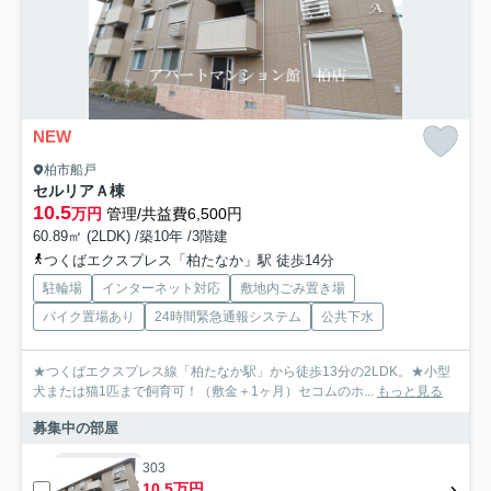
NEW
柏市船戸
セルリアＡ棟
10.5
万円
管理/共益費6,500円
60.89㎡ (2LDK) /築10年 /3階建
つくばエクスプレス「柏たなか」駅 徒歩14分
駐輪場
インターネット対応
敷地内ごみ置き場
バイク置場あり
24時間緊急通報システム
公共下水
★つくばエクスプレス線「柏たなか駅」から徒歩13分の2LDK。★小型
犬または猫1匹まで飼育可！（敷金＋1ヶ月）セコムのホ...
もっと見る
募集中の部屋
303
10.5万円