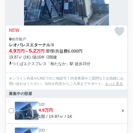
NEW
柏市船戸
レオパレスエターナルⅡ
4.9
5.2
万円～
万円
管理/共益費6,000円
19.87㎡ (1K) /築16年 /2階建
つくばエクスプレス「柏たなか」駅 徒歩15分
オンライン内見やLINEでのご相談可！内見希望やご質問などお気軽にお
問い合わせください。当社が内見からご入居までサポート...
もっと見る
募集中の部屋
102
4.9万円
1階 / 19.87㎡ / 1K
203