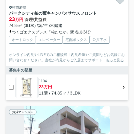
柏市若柴
パークシティ柏の葉キャンパスサウスフロント
23
万円
管理/共益費-
74.85㎡ (3LDK) /築7年 /20階建
つくばエクスプレス「柏たなか」駅 徒歩34分
オートロック
エレベーター
宅配ボックス
公共下水
オンライン内見やLINEでのご相談可！内見希望やご質問などお気軽にお
問い合わせください。当社が内見からご入居までサポート...
もっと見る
募集中の部屋
1104
23万円
11階 / 74.85㎡ / 3LDK
賃貸マンション