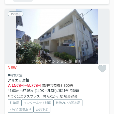
アパート
NEW
柏市大室
アリエッタ柏
7.15
8.7
万円～
万円
管理/共益費3,500円
44.93㎡～57.95㎡ (1LDK～2LDK) /築11年 /2階建
つくばエクスプレス「柏たなか」駅 徒歩24分
駐輪場
インターネット対応
敷地内ごみ置き場
バイク置場あり
公共下水