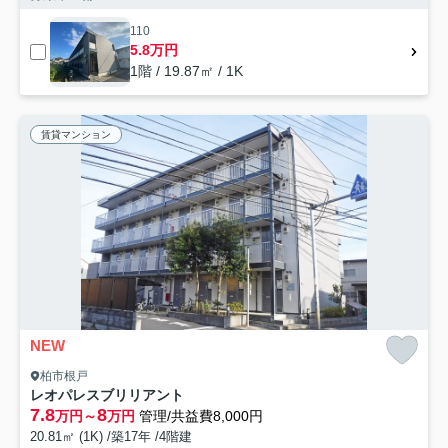
110
5.8万円
1階 / 19.87㎡ / 1K
賃貸マンション
NEW
柏市根戸
レオパレスブリリアント
7.8
8
万円～
万円
管理/共益費8,000円
20.81㎡ (1K) /築17年 /4階建