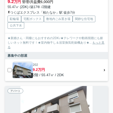
9.2
万円
管理/共益費6,000円
55.47㎡ (2DK) /築17年 /2階建
つくばエクスプレス「柏たなか」駅 徒歩7分
駐輪場
宅配ボックス
敷地内ごみ置き場
閑静な住宅地
公共下水
★新婚さん・同棲にもおすすめの2DK♪★テレワークや動画視聴にも嬉
しいネット無料です！★室内物干し＆浴室換気乾燥機あり★...
もっと見
る
募集中の部屋
202
9.2万円
2階 / 55.47㎡ / 2DK
アパート