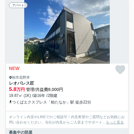
アパート
NEW
柏市花野井
レオパレス匠
5.8
万円
管理/共益費8,000円
19.87㎡ (1K) /築16年 /2階建
つくばエクスプレス「柏たなか」駅 徒歩22分
オンライン内見やLINEでのご相談可！内見希望やご質問などお気軽にお
問い合わせください。当社が内見からご入居までサポート...
もっと見る
募集中の部屋