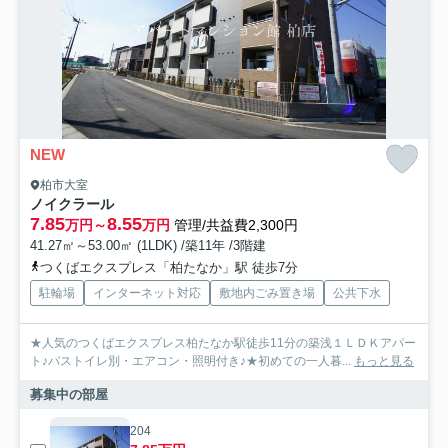
NEW
柏市大室
ノイクラール
7.85
8.55
万円～
万円
管理/共益費2,300円
41.27㎡～53.00㎡ (1LDK) /築11年 /3階建
つくばエクスプレス「柏たなか」駅 徒歩7分
駐輪場
インターネット対応
敷地内ごみ置き場
公共下水
★人気のつくばエクスプレス柏たなか駅徒歩11分の築浅１ＬＤＫアパー
ト♪バストイレ別・エアコン・照明付き♪★初めての一人暮...
もっと見る
募集中の部屋
204