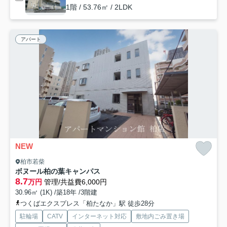
1階 / 53.76㎡ / 2LDK
アパート
NEW
柏市若柴
ボヌール柏の葉キャンパス
8.7
万円
管理/共益費6,000円
30.96㎡ (1K) /築18年 /3階建
つくばエクスプレス「柏たなか」駅 徒歩28分
駐輪場
CATV
インターネット対応
敷地内ごみ置き場