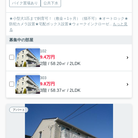
バイク置場あり
公共下水
★小型犬1匹まで飼育可！（敷金＋1ヶ月）（猫不可）★オートロック★
防犯カメラ設置★宅配ボックス設置★ウォークインクローゼ...
もっと見
る
募集中の部屋
102
9.4万円
2階 / 58.20㎡ / 2LDK
303
9.8万円
3階 / 58.37㎡ / 2LDK
アパート