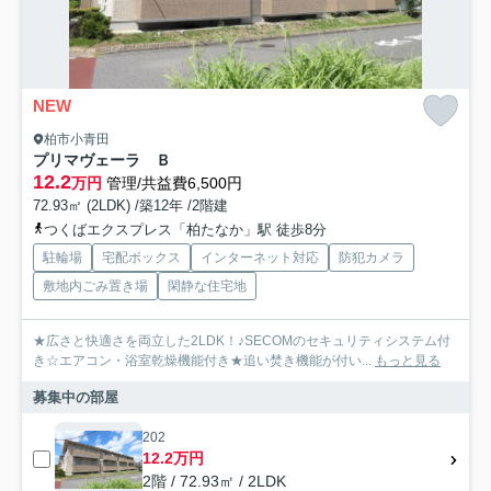
NEW
柏市小青田
プリマヴェーラ Ｂ
12.2
万円
管理/共益費6,500円
72.93㎡ (2LDK) /築12年 /2階建
つくばエクスプレス「柏たなか」駅 徒歩8分
駐輪場
宅配ボックス
インターネット対応
防犯カメラ
敷地内ごみ置き場
閑静な住宅地
★広さと快適さを両立した2LDK！♪SECOMのセキュリティシステム付
き☆エアコン・浴室乾燥機能付き★追い焚き機能が付い...
もっと見る
募集中の部屋
202
12.2万円
2階 / 72.93㎡ / 2LDK