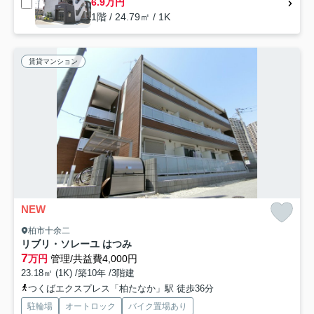
6.9万円
1階 / 24.79㎡ / 1K
賃貸マンション
NEW
柏市十余二
リブリ・ソレーユ はつみ
7
万円
管理/共益費4,000円
23.18㎡ (1K) /築10年 /3階建
つくばエクスプレス「柏たなか」駅 徒歩36分
駐輪場
オートロック
バイク置場あり