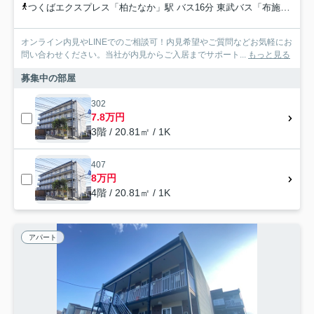
つくばエクスプレス「柏たなか」駅 バス16分 東武バス「布施入口」 停歩1分
オンライン内見やLINEでのご相談可！内見希望やご質問などお気軽にお
問い合わせください。当社が内見からご入居までサポート...
もっと見る
募集中の部屋
302
7.8万円
3階 / 20.81㎡ / 1K
407
8万円
4階 / 20.81㎡ / 1K
アパート