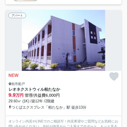
アパート
NEW
柏市船戸
レオネクストウィル柏たなか
9.9
万円
管理/共益費6,000円
29.60㎡ (1K) /築12年 /2階建
つくばエクスプレス「柏たなか」駅 徒歩13分
オンライン内見やLINEでのご相談可！内見希望やご質問などお気軽にお
問い合わせください。当社が内見からご入居までサポート...
もっと見る