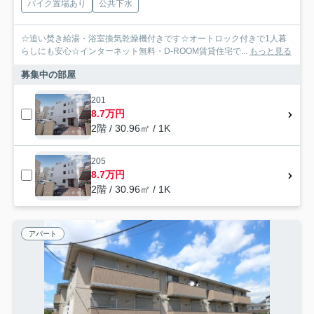
バイク置場あり
公共下水
☆追い焚き給湯・浴室換気乾燥機付きです☆オートロック付きで1人暮
らしにも安心☆インターネット無料・D-ROOM賃貸住宅で...
もっと見る
募集中の部屋
201
8.7万円
2階 / 30.96㎡ / 1K
205
8.7万円
2階 / 30.96㎡ / 1K
アパート