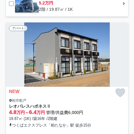
5.2万円
2階 / 19.87㎡ / 1K
アパート
NEW
柏市船戸
レオパレスハポネスⅡ
4.8
6.4
万円～
万円
管理/共益費6,000円
19.87㎡ (1K) /築16年 /2階建
つくばエクスプレス「柏たなか」駅 徒歩15分