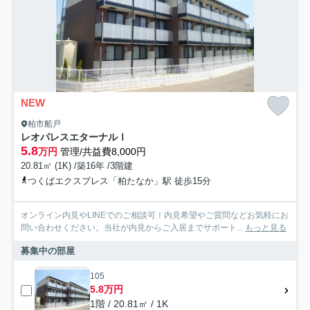
NEW
柏市船戸
レオパレスエターナルⅠ
5.8
万円
管理/共益費8,000円
20.81㎡ (1K) /築16年 /3階建
つくばエクスプレス「柏たなか」駅 徒歩15分
オンライン内見やLINEでのご相談可！内見希望やご質問などお気軽にお
問い合わせください。当社が内見からご入居までサポート...
もっと見る
募集中の部屋
105
5.8万円
1階 / 20.81㎡ / 1K