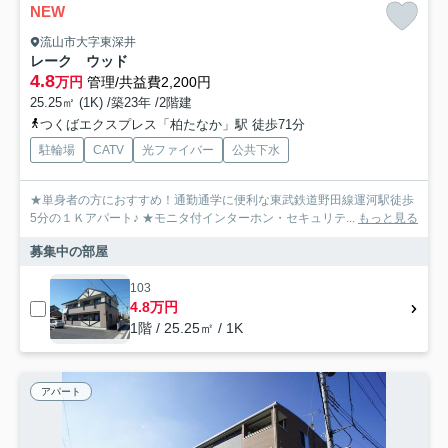
NEW
流山市大字東深井
レーク ウッド
4.8
万円
管理/共益費2,200円
25.25㎡ (1K) /築23年 /2階建
つくばエクスプレス「柏たなか」駅 徒歩71分
駐輪場
CATV
光ファイバー
公共下水
★単身者の方におすすめ！通勤通学に便利な東武鉄道野田線運河駅徒歩
5分の１Ｋアパート♪ ★モニタ付インターホン・セキュリテ...
もっと見る
募集中の部屋
103
4.8万円
1階 / 25.25㎡ / 1K
アパート