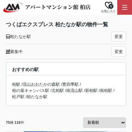
0
お気に入り
つくばエクスプレス 柏たなか駅の物件一覧
柏たなか駅
変更
募集中
変更
おすすめの駅
柏駅
/
流山おおたかの森駅
/
豊四季駅
/
柏の葉キャンパス駅
/
北柏駅
/
南流山駅
/
新柏駅
/
南柏駅
/
松戸駅
/
柏たなか駅
75
棟
116
件