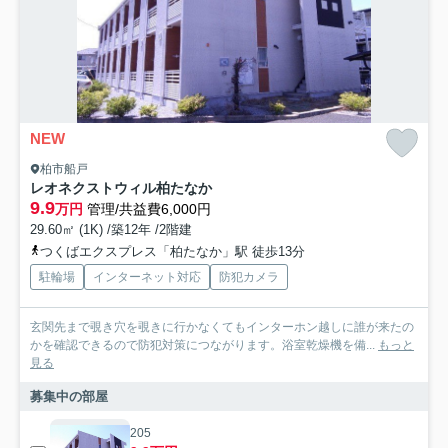
NEW
柏市船戸
レオネクストウィル柏たなか
9.9
万円
管理/共益費6,000円
29.60㎡ (1K) /築12年 /2階建
つくばエクスプレス「柏たなか」駅 徒歩13分
駐輪場
インターネット対応
防犯カメラ
玄関先まで覗き穴を覗きに行かなくてもインターホン越しに誰が来たの
かを確認できるので防犯対策につながります。浴室乾燥機を備...
もっと
見る
募集中の部屋
205