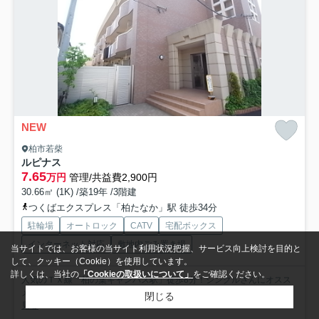
NEW
柏市若柴
ルピナス
7.65
万円
管理/共益費2,900円
30.66㎡ (1K) /築19年 /3階建
つくばエクスプレス「柏たなか」駅 徒歩34分
駐輪場
オートロック
CATV
宅配ボックス
インターネット対応
敷地内ごみ置き場
当サイトでは、お客様の当サイト利用状況把握、サービス向上検討を目的と
して、クッキー（Cookie）を使用しています。
詳しくは、当社の
「Cookieの取扱いについて」
をご確認ください。
人気のＴＸ線「柏の葉キャンパス駅」徒歩8分！シングルさんにオスス
メの1Ｋです。オートロックマンションなので、女性の一人暮...
もっと
閉じる
見る