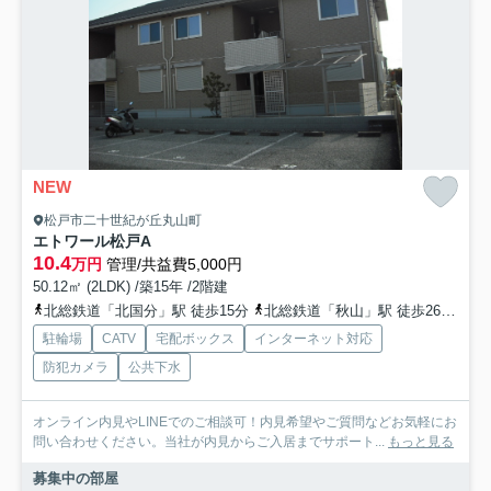
NEW
松戸市二十世紀が丘丸山町
エトワール松戸A
10.4
万円
管理/共益費5,000円
50.12㎡ (2LDK) /築15年 /2階建
北総鉄道「北国分」駅 徒歩15分
北総鉄道「秋山」駅 徒歩26分
北
駐輪場
CATV
宅配ボックス
インターネット対応
防犯カメラ
公共下水
オンライン内見やLINEでのご相談可！内見希望やご質問などお気軽にお
問い合わせください。当社が内見からご入居までサポート...
もっと見る
募集中の部屋