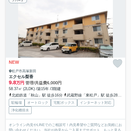
アパート
NEW
松戸市高塚新田
エクセル梨香
9.8
万円
管理/共益費6,000円
58.37㎡ (2LDK) /築15年 /3階建
北総鉄道「秋山」駅 徒歩16分
武蔵野線「東松戸」駅 徒歩28分
北
駐輪場
オートロック
宅配ボックス
インターネット対応
浄化槽排水
オンライン内見やLINEでのご相談可！内見希望やご質問などお気軽にお
問い合わせください。当社が内見からご入居までサポート...
もっと見る