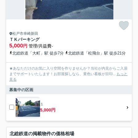
松戸市串崎新田
ＴＫパーキング
5,000
円
管理/共益費-
北総鉄道「大町」駅 徒歩7分
北総鉄道「松飛台」駅 徒歩21分
★あなただけのお気に入り空間を作りませんか？当社が内見からご入居
までサポートいたします！お部屋探しなら、黄色い看板が目印...
もっと
見る
募集中の区画
１
5,000円
北総鉄道の掲載物件の価格相場