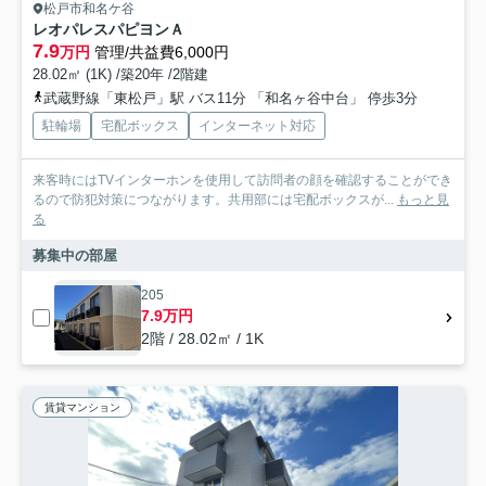
松戸市和名ケ谷
レオパレスパピヨンＡ
7.9
万円
管理/共益費6,000円
28.02㎡ (1K) /築20年 /2階建
武蔵野線「東松戸」駅 バス11分 「和名ヶ谷中台」 停歩3分
駐輪場
宅配ボックス
インターネット対応
来客時にはTVインターホンを使用して訪問者の顔を確認することができ
るので防犯対策につながります。共用部には宅配ボックスが...
もっと見
る
募集中の部屋
205
7.9万円
2階 / 28.02㎡ / 1K
賃貸マンション