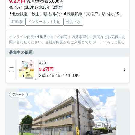
9.2
万円
管理/共益費6,000円
45.45㎡ (1LDK) /築18年 /2階建
北総鉄道「秋山」駅 徒歩8分
武蔵野線「東松戸」駅 徒歩15分
北総
駐輪場
インターネット対応
公共下水
オンライン内見やLINEでのご相談可！内見希望やご質問などお気軽にお
問い合わせください。当社が内見からご入居までサポート...
もっと見る
募集中の部屋
A201
9.2万円
2階 / 45.45㎡ / 1LDK
アパート