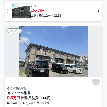
203
10.4万円
2階 / 50.12㎡ / 2LDK
アパート
松戸市高塚新田
セジュール梨香
9.3
万円
管理/共益費6,000円
57.93㎡ (2LDK) /築21年 /2階建