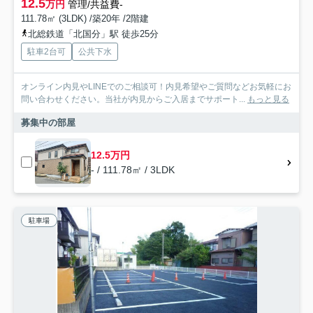
12.5
万円
管理/共益費-
111.78㎡ (3LDK) /築20年 /2階建
北総鉄道「北国分」駅 徒歩25分
駐車2台可
公共下水
オンライン内見やLINEでのご相談可！内見希望やご質問などお気軽にお
問い合わせください。当社が内見からご入居までサポート...
もっと見る
募集中の部屋
12.5万円
- / 111.78㎡ / 3LDK
駐車場