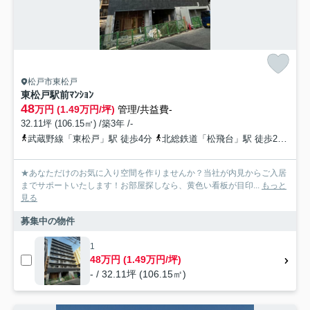
松戸市東松戸
東松戸駅前ﾏﾝｼｮﾝ
48
万円 (1.49万円/坪)
管理/共益費-
32.11坪 (106.15㎡) /築3年 /-
武蔵野線「東松戸」駅 徒歩4分
北総鉄道「松飛台」駅 徒歩21分
北
★あなただけのお気に入り空間を作りませんか？当社が内見からご入居
までサポートいたします！お部屋探しなら、黄色い看板が目印...
もっと
見る
募集中の物件
1
48万円 (1.49万円/坪)
- / 32.11坪 (106.15㎡)