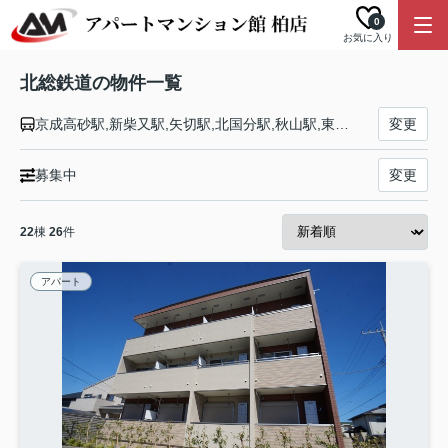
0
お気に入り
北総鉄道の物件一覧
京成高砂駅,新柴又駅,矢切駅,北国分駅,秋山駅,東松戸駅,松飛台駅,大町駅,新鎌ヶ谷駅,西白井駅,白井駅,小室駅,千葉ニュータウン中央駅,印西牧の原駅,印旛日本医大駅
変更
募集中
変更
22
棟
26
件
アパート