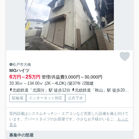
松戸市大橋
MOハイツ
6
25
万円～
万円
管理/共益費3,000円～30,000円
33.30㎡～134.00㎡ (2K～4LDK) /築37年 /2階建
北総鉄道「北国分」駅 徒歩12分
北総鉄道「秋山」駅 徒歩20分
北
駐輪場
インターネット対応
公共下水
室内設備はシステムキッチン・エアコンなど充実した設備を備え付けて
います。アパートタイプのお部屋です。小さなお子様がいるご...
もっと
見る
募集中の部屋