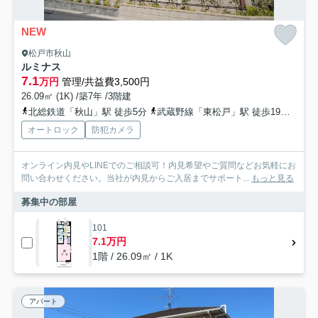
NEW
松戸市秋山
ルミナス
7.1
万円
管理/共益費3,500円
26.09㎡ (1K) /築7年 /3階建
北総鉄道「秋山」駅 徒歩5分
武蔵野線「東松戸」駅 徒歩19分
北総
オートロック
防犯カメラ
オンライン内見やLINEでのご相談可！内見希望やご質問などお気軽にお
問い合わせください。当社が内見からご入居までサポート...
もっと見る
募集中の部屋
101
7.1万円
1階 / 26.09㎡ / 1K
アパート