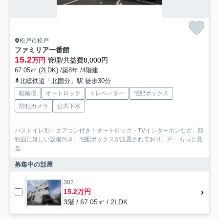
松戸市松戸
ファミリア一番館
15.2
万円
管理/共益費8,000円
67.05㎡ (2LDK) /築8年 /4階建
北総鉄道「北国分」駅 徒歩30分
駐輪場
オートロック
エレベーター
宅配ボックス
防犯カメラ
公共下水
バストイレ別・エアコン付き！オートロック・TVインターホンなど、防
犯面に嬉しい設備付き。宅配ボックスが設置されており、不...
もっと見
る
募集中の部屋
302
15.2万円
3階 / 67.05㎡ / 2LDK