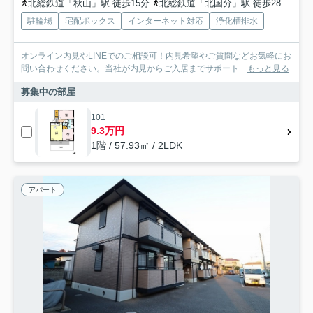
北総鉄道「秋山」駅 徒歩15分
北総鉄道「北国分」駅 徒歩28分
武
駐輪場
宅配ボックス
インターネット対応
浄化槽排水
オンライン内見やLINEでのご相談可！内見希望やご質問などお気軽にお
問い合わせください。当社が内見からご入居までサポート...
もっと見る
募集中の部屋
101
9.3万円
1階 / 57.93㎡ / 2LDK
アパート