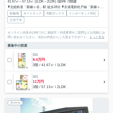
41.67㎡～57.13㎡ (1LDK～2LDK) /築9年 /3階建
北総鉄道「新鎌ヶ谷」駅 徒歩28分
京成電鉄松戸線「新鎌ヶ谷」駅 徒歩28分
駐輪場
オートロック
宅配ボックス
インターネット対応
公共下水
オンライン内見やLINEでのご相談可！内見希望やご質問などお気軽にお
問い合わせください。当社が内見からご入居までサポート...
もっと見る
募集中の部屋
302
9.4万円
3階 / 41.67㎡ / 1LDK
301
11万円
3階 / 57.13㎡ / 2LDK
アパート