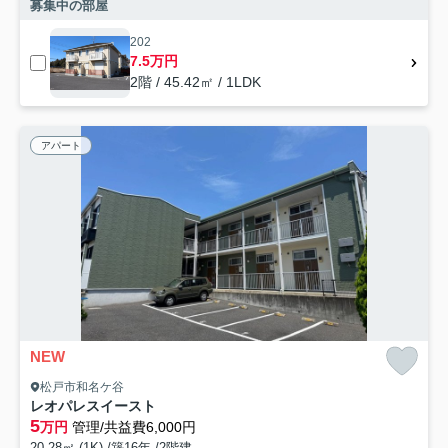
募集中の部屋
202
7.5万円
2階 / 45.42㎡ / 1LDK
アパート
NEW
松戸市和名ケ谷
レオパレスイースト
5
万円
管理/共益費6,000円
20.28㎡ (1K) /築16年 /2階建