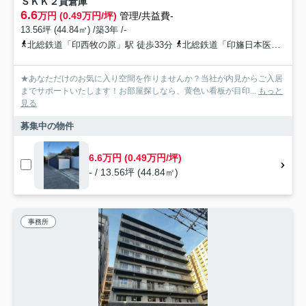
ＳＫＫ２貸倉庫
6.6
万円 (0.49万円/坪)
管理/共益費-
13.56坪 (44.84㎡) /築3年 /-
北総鉄道「印西牧の原」駅 徒歩33分
北総鉄道「印旛日本医大」駅 徒歩72分
★あなただけのお気に入り空間を作りませんか？当社が内見からご入居
までサポートいたします！お部屋探しなら、黄色い看板が目印...
もっと
見る
募集中の物件
6.6万円 (0.49万円/坪)
- / 13.56坪 (44.84㎡)
事務所