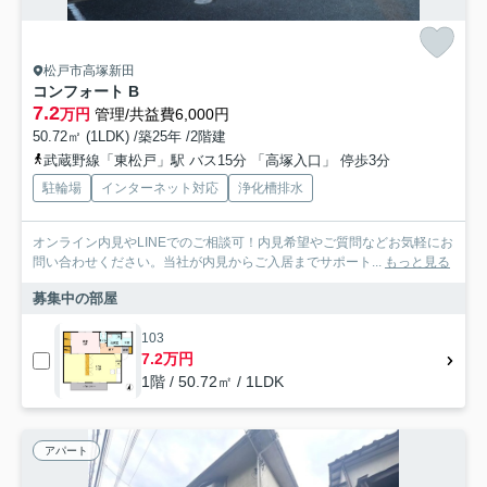
松戸市高塚新田
コンフォート B
7.2
万円
管理/共益費6,000円
50.72㎡ (1LDK) /築25年 /2階建
武蔵野線「東松戸」駅 バス15分 「高塚入口」 停歩3分
駐輪場
インターネット対応
浄化槽排水
オンライン内見やLINEでのご相談可！内見希望やご質問などお気軽にお
問い合わせください。当社が内見からご入居までサポート...
もっと見る
募集中の部屋
103
7.2万円
1階 / 50.72㎡ / 1LDK
アパート