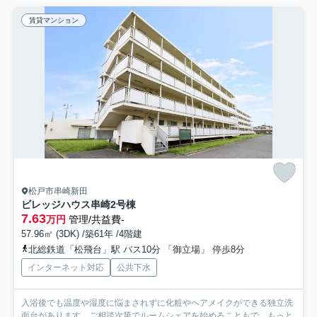
賃貸マンション
松戸市串崎新田
ビレッジハウス串崎2号棟
7.63
万円
管理/共益費-
57.96㎡ (3DK) /築61年 /4階建
北総鉄道「松飛台」駅 バス10分 「御立場」 停歩8分
インターネット対応
公共下水
入浴後でも温度や湿度に悩まされずに化粧やヘアメイクができる独立洗
面台があります。ご相談次第でルームシェアを始めることもで...
もっと