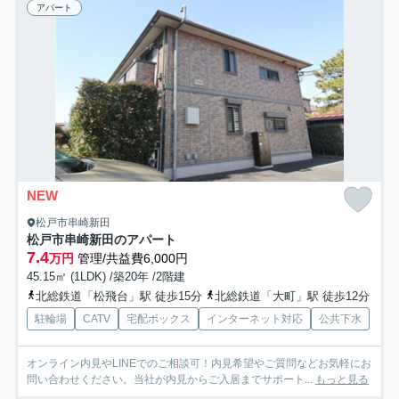
アパート
NEW
松戸市串崎新田
松戸市串崎新田のアパート
7.4
万円
管理/共益費6,000円
45.15㎡ (1LDK) /築20年 /2階建
北総鉄道「松飛台」駅 徒歩15分
北総鉄道「大町」駅 徒歩12分
駐輪場
CATV
宅配ボックス
インターネット対応
公共下水
オンライン内見やLINEでのご相談可！内見希望やご質問などお気軽にお
問い合わせください。当社が内見からご入居までサポート...
もっと見る