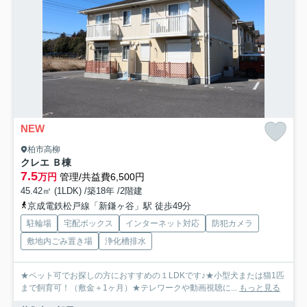
NEW
柏市高柳
クレエ Ｂ棟
7.5
万円
管理/共益費6,500円
45.42㎡ (1LDK) /築18年 /2階建
京成電鉄松戸線「新鎌ヶ谷」駅 徒歩49分
駐輪場
宅配ボックス
インターネット対応
防犯カメラ
敷地内ごみ置き場
浄化槽排水
★ペット可でお探しの方におすすめの１LDKです♪★小型犬または猫1匹
まで飼育可！（敷金＋1ヶ月）★テレワークや動画視聴に...
もっと見る