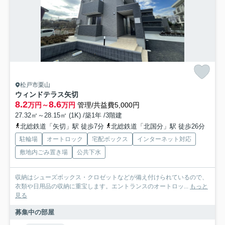
松戸市栗山
ウィンドテラス矢切
8.2
8.6
万円～
万円
管理/共益費5,000円
27.32㎡～28.15㎡ (1K) /築1年 /3階建
北総鉄道「矢切」駅 徒歩7分
北総鉄道「北国分」駅 徒歩26分
駐輪場
オートロック
宅配ボックス
インターネット対応
敷地内ごみ置き場
公共下水
収納はシューズボックス・クロゼットなどが備え付けられているので、
衣類や日用品の収納に重宝します。エントランスのオートロッ...
もっと
見る
募集中の部屋