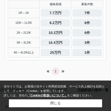
価格相場
募集件数
7.7万円
7件
1R～1K
8.2万円
6件
1DK～1LDK
10.3万円
6件
2K～2LDK
10.4万円
3件
3K～3LDK
25万円
1件
4K～4LDK以上
1
当サイトでは、お客様の当サイト利用状況把握、サービス向上検討を目的と
柏市の賃貸物件はアパートマンション館柏店
北総鉄道の物件一覧
して、クッキー（Cookie）を使用しています。
詳しくは、当社の
「Cookieの取扱いについて」
をご確認ください。
閉じる
おすすめこだわり特集