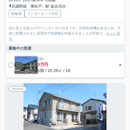
武蔵野線「東松戸」駅 徒歩25分
駐輪場
インターネット対応
顔が見える安心のTVインターホン付きです。浴室乾燥機があるため、天
候に影響されずに浴室内で洗濯物を乾燥させることが可能で...
もっと見
る
募集中の部屋
110
5万円
1階 / 20.28㎡ / 1K
アパート