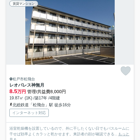
賃貸マンション
松戸市松飛台
レオパレス神無月
8.5
万円
管理/共益費8,000円
19.87㎡ (1K) /築17年 /4階建
北総鉄道「松飛台」駅 徒歩16分
インターネット対応
浴室乾燥機を設置しているので、外に干したくない日でもバスルームに
干せば効率よくカラッと乾かせます。来訪者の顔が確認できる...
もっと
見る