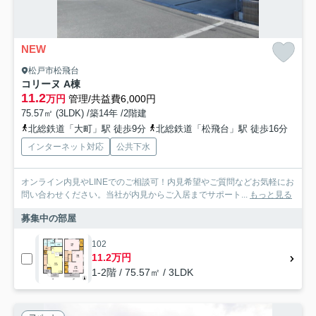
NEW
松戸市松飛台
コリーヌ A棟
11.2
万円
管理/共益費6,000円
75.57㎡ (3LDK) /築14年 /2階建
北総鉄道「大町」駅 徒歩9分
北総鉄道「松飛台」駅 徒歩16分
インターネット対応
公共下水
オンライン内見やLINEでのご相談可！内見希望やご質問などお気軽にお
問い合わせください。当社が内見からご入居までサポート...
もっと見る
募集中の部屋
102
11.2万円
1-2階 / 75.57㎡ / 3LDK