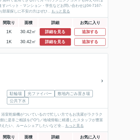
ト無料で使用できるので月々のランニングコストも抑えられま
♪ペット・マンション・学生などお問い合わせは04-7167-
部屋探しに不安の方はぜひ...
もっと見る
間取り
面積
詳細
お気に入り
1K
30.42㎡
詳細を見る
追加する
1K
30.42㎡
詳細を見る
追加する
駐輪場
光ファイバー
敷地内ごみ置き場
公共下水
・浴室乾燥機がついているので忙しい方でもお洗濯がラクラク
館に是非ご相談を(^O^)／地域情報に精通したスタッフが豊富
たい、ルームシェアしたいなど全...
もっと見る
間取り
面積
詳細
お気に入り