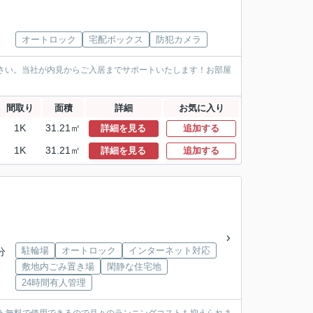
オートロック
宅配ボックス
防犯カメラ
ださい。当社が内見からご入居までサポートいたします！お部屋
間取り
面積
詳細
お気に入り
1K
31.21㎡
詳細を見る
追加する
1K
31.21㎡
詳細を見る
追加する
駐輪場
オートロック
インターネット対応
分
敷地内ごみ置き場
閑静な住宅地
24時間有人管理