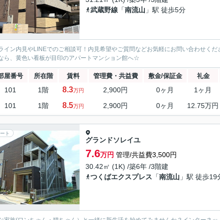
武蔵野線
「
南流山
」駅 徒歩5分
ライン内見やLINEでのご相談可！内見希望やご質問などお気軽にお問い合わせく
なら、黄色い看板が目印のアパートマンション館へ☆
部屋番号
所在階
賃料
管理費・共益費
敷金/保証金
礼金
8.3
101
1階
2,900円
0ヶ月
1ヶ月
万円
8.5
101
1階
2,900円
0ヶ月
12.75万円
万円
ート
グランドソレイユ
7.6
万円
管理/共益費3,500円
30.42㎡ (1K) /築6年 /3階建
つくばエクスプレス
「
南流山
」駅 徒歩19