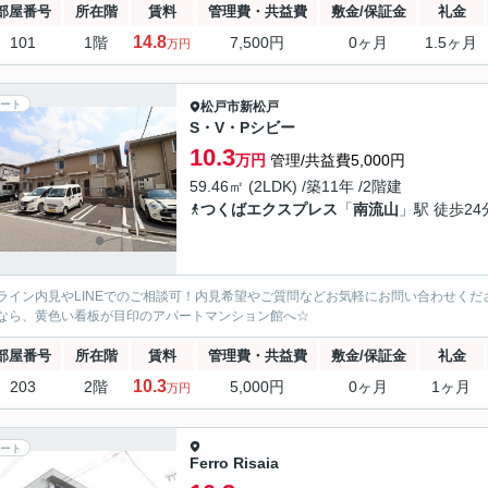
部屋番号
所在階
賃料
管理費・共益費
敷金/保証金
礼金
14.8
101
1階
7,500円
0ヶ月
1.5ヶ月
万円
ート
松戸市
新松戸
S・V・Pシビー
10.3
万円
管理/共益費5,000円
59.46㎡ (2LDK) /築11年 /2階建
つくばエクスプレス
「
南流山
」駅 徒歩24
ライン内見やLINEでのご相談可！内見希望やご質問などお気軽にお問い合わせく
なら、黄色い看板が目印のアパートマンション館へ☆
部屋番号
所在階
賃料
管理費・共益費
敷金/保証金
礼金
10.3
203
2階
5,000円
0ヶ月
1ヶ月
万円
ート
Ferro Risaia