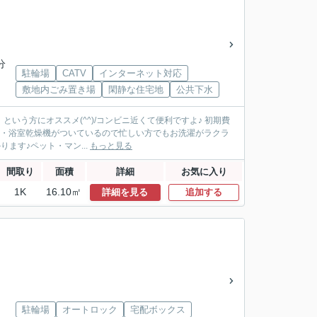
分
駐輪場
CATV
インターネット対応
敷地内ごみ置き場
閑静な住宅地
公共下水
いう方にオススメ(^^)/コンビニ近くて便利ですよ♪ 初期費
き場・浴室乾燥機がついているので忙しい方でもお洗濯がラクラ
ます♪ペット・マン...
もっと見る
間取り
面積
詳細
お気に入り
1K
16.10㎡
詳細を見る
追加する
駐輪場
オートロック
宅配ボックス