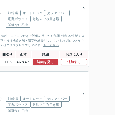
駐輪場
オートロック
光ファイバー
分
宅配ボックス
敷地内ごみ置き場
閑静な住宅地
ネット無料・エアコン付きと設備の整ったお部屋で新しい生活をス
♪室内洗濯機置き場・浴室乾燥機がついているので忙しい方で
ばエクスプレスエリアの最...
もっと見る
間取り
面積
詳細
お気に入り
1LDK
46.83㎡
詳細を見る
追加する
駐輪場
オートロック
光ファイバー
分
宅配ボックス
敷地内ごみ置き場
閑静な住宅地