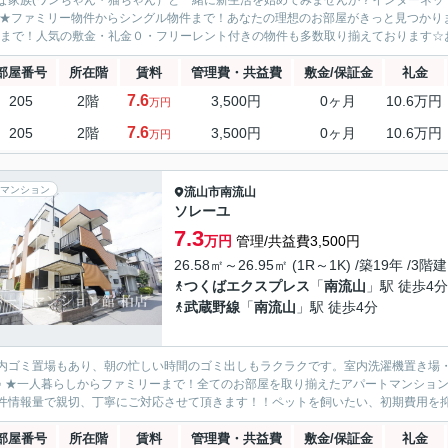
な家族(ワンちゃん・猫ちゃん）と一緒に新生活を始めてみませんか？インターネッ
 ★ファミリー物件からシングル物件まで！あなたの理想のお部屋がきっと見つかります
22まで！人気の敷金・礼金０・フリーレント付きの物件も多数取り揃えております☆お
部屋番号
所在階
賃料
管理費・共益費
敷金/保証金
礼金
7.6
205
2階
3,500円
0ヶ月
10.6万円
万円
7.6
205
2階
3,500円
0ヶ月
10.6万円
万円
マンション
流山市
南流山
ソレーユ
7.3
万円
管理/共益費3,500円
26.58㎡～26.95㎡ (1R～1K) /築19年 /3階建
つくばエクスプレス
「
南流山
」駅 徒歩4分
武蔵野線
「
南流山
」駅 徒歩4分
内ゴミ置場もあり、朝の忙しい時間のゴミ出しもラクラクです。室内洗濯機置き場
♪ ★一人暮らしからファミリーまで！全てのお部屋を取り揃えたアパートマンション
件情報量で親切、丁寧にご対応させて頂きます！！ペットを飼いたい、初期費用を抑え
部屋番号
所在階
賃料
管理費・共益費
敷金/保証金
礼金