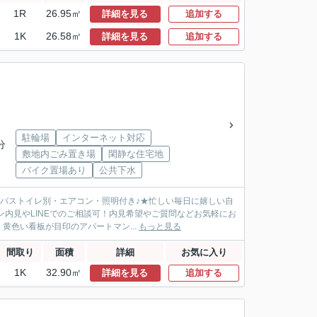
1R
26.95㎡
詳細を見る
追加する
1K
26.58㎡
詳細を見る
追加する
駐輪場
インターネット対応
分
敷地内ごみ置き場
閑静な住宅地
バイク置場あり
公共下水
)バストイレ別・エアコン・照明付き♪★忙しい毎日に嬉しい自
内見やLINEでのご相談可！内見希望やご質問などお気軽にお
色い看板が目印のアパートマン...
もっと見る
間取り
面積
詳細
お気に入り
1K
32.90㎡
詳細を見る
追加する