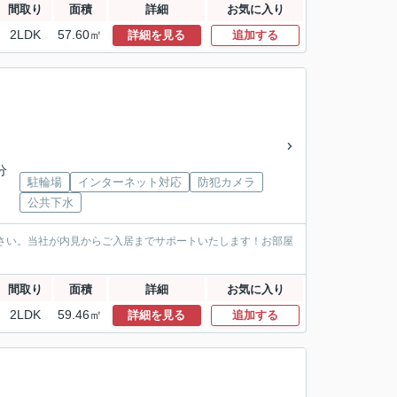
間取り
面積
詳細
お気に入り
2LDK
57.60㎡
詳細を見る
追加する
分
駐輪場
インターネット対応
防犯カメラ
公共下水
ださい。当社が内見からご入居までサポートいたします！お部屋
間取り
面積
詳細
お気に入り
2LDK
59.46㎡
詳細を見る
追加する