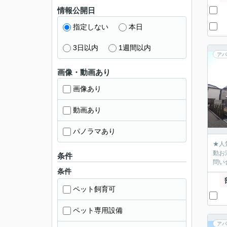
情報公開日
指定しない
本日
3日以内
1週間以内
アパ
画像・動画あり
画像あり
動画あり
パノラマあり
★人
動お
条件
問い
条件
ペット飼育可
ペット専用設備
アパ