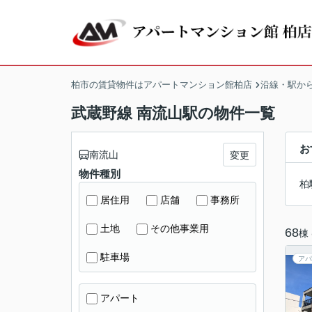
柏市の賃貸物件はアパートマンション館柏店
沿線・駅か
武蔵野線 南流山駅の物件一覧
お
南流山
変更
物件種別
柏
居住用
店舗
事務所
土地
その他事業用
68
棟
駐車場
アパ
アパート