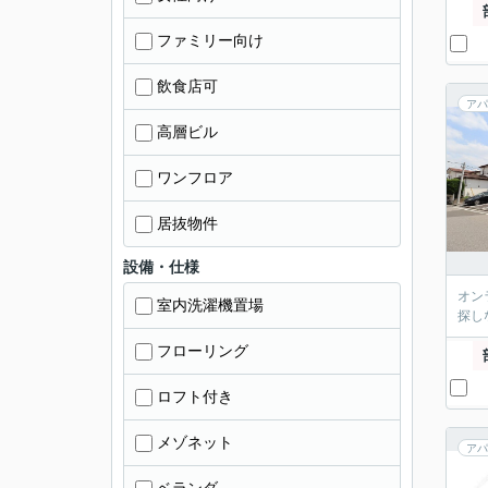
ファミリー向け
飲食店可
アパ
高層ビル
ワンフロア
居抜物件
設備・仕様
オン
室内洗濯機置場
探し
フローリング
ロフト付き
メゾネット
アパ