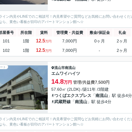
ライン内見やLINEでのご相談可！内見希望やご質問などお気軽にお問い合わせく
なら、黄色い看板が目印のアパートマンション館へ☆
部屋番号
所在階
賃料
管理費・共益費
敷金/保証金
礼金
12.5
101
1階
7,000円
0ヶ月
2ヶ月
万円
12.5
102
1階
7,000円
-
2ヶ月
万円
ート
流山市
南流山
エムワイハイツ
14.8
万円
管理/共益費7,500円
57.60㎡ (2LDK) /築11年 /3階建
つくばエクスプレス
「
南流山
」駅 徒歩4分
武蔵野線
「
南流山
」駅 徒歩4分
ライン内見やLINEでのご相談可！内見希望やご質問などお気軽にお問い合わせく
なら、黄色い看板が目印のアパートマンション館へ☆