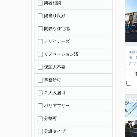
楽器相談
陽当り良好
閑静な住宅地
デザイナーズ
★嬉
リノベーション済
用、
クで
保証人不要
事務所可
２人入居可
アパ
バリアフリー
分割可
分譲タイプ