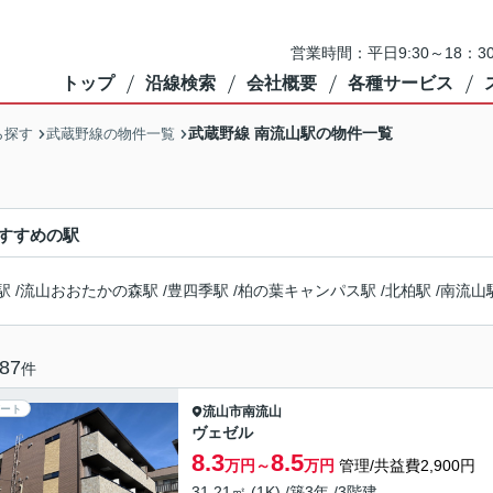
営業時間：平日9:30～18：3
トップ
沿線検索
会社概要
各種サービス
武蔵野線 南流山駅の物件一覧
ら探す
武蔵野線の物件一覧
すすめの駅
駅
/
流山おおたかの森駅
/
豊四季駅
/
柏の葉キャンパス駅
/
北柏駅
/
南流山
87
件
ート
流山市
南流山
ヴェゼル
8.3
8.5
万円～
万円
管理/共益費2,900円
31.21㎡ (1K) /築3年 /3階建