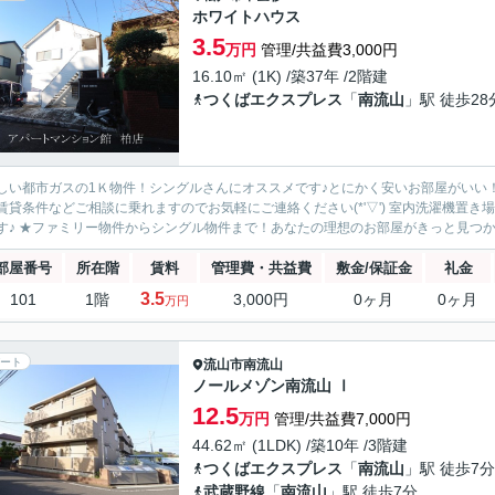
ホワイトハウス
3.5
万円
管理/共益費3,000円
16.10㎡ (1K) /築37年 /2階建
つくばエクスプレス
「
南流山
」駅 徒歩28
しい都市ガスの1Ｋ物件！シングルさんにオススメです♪とにかく安いお部屋がいい！と
賃貸条件などご相談に乗れますのでお気軽にご連絡ください(*'▽') 室内洗濯機置
す♪ ★ファミリー物件からシングル物件まで！あなたの理想のお部屋がきっと見つかり
部屋番号
所在階
賃料
管理費・共益費
敷金/保証金
礼金
3.5
101
1階
3,000円
0ヶ月
0ヶ月
万円
ート
流山市
南流山
ノールメゾン南流山 Ⅰ
12.5
万円
管理/共益費7,000円
44.62㎡ (1LDK) /築10年 /3階建
つくばエクスプレス
「
南流山
」駅 徒歩7分
武蔵野線
「
南流山
」駅 徒歩7分