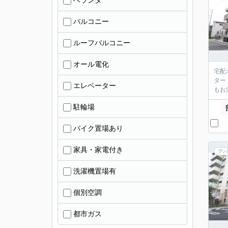
ベランダ
バルコニー
ルーフバルコニー
オール電化
宅配
ター
エレベーター
もお
駐輪場
バイク置場あり
家具・家電付き
アパ
洗濯機置場有
個別空調
都市ガス