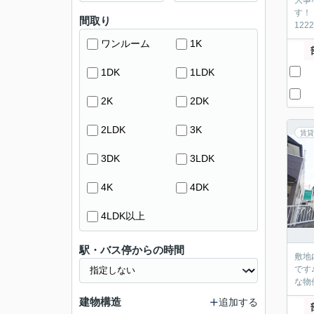
大事
す！
間取り
12
ワンルーム
1K
1DK
1LDK
2K
2DK
2LDK
3K
賃貸
3DK
3LDK
4K
4DK
4LDK以上
駅・バス停からの時間
敷地
です
な物
建物構造
追加する