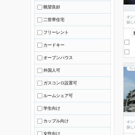
眺望良好
オン
二世帯住宅
探し
フリーレント
カードキー
オープンハウス
アパ
外国人可
ガスコンロ設置可
ルームシェア可
学生向け
カップル向け
オン
探し
女性向け