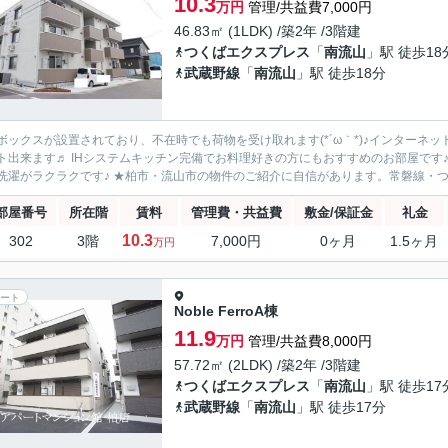
10.3
万円
管理/共益費7,000円
46.83㎡ (1LDK) /築2年 /3階建
つくばエクスプレス
「
南流山
」駅 徒歩18
武蔵野線
「
南流山
」駅 徒歩18分
ボックスが設置されており、不在時でも荷物を受け取れます(*´ω｀*)♪インター
ト出来ます♬ IHシステムキッチン完備でお料理好きの方にもおすすめのお部屋です
洗濯がラクラクです♪ ★柏市・流山市の物件のご紹介に自信があります。常磐線・つく
部屋番号
所在階
賃料
管理費・共益費
敷金/保証金
礼金
10.3
302
3階
7,000円
0ヶ月
1.5ヶ月
万円
ート
Noble FerroA棟
11.9
万円
管理/共益費8,000円
57.72㎡ (2LDK) /築2年 /3階建
つくばエクスプレス
「
南流山
」駅 徒歩17
武蔵野線
「
南流山
」駅 徒歩17分