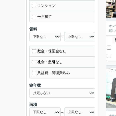
マンション
一戸建て
オン
賃料
探し
～
敷金・保証金なし
礼金・敷引なし
アパ
共益費・管理費込み
築年数
面積
～