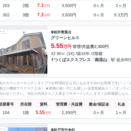
7.3
203
2階
3,500円
0ヶ月
1ヶ月
万円
7.3
302
3階
3,500円
0ヶ月
9.3万円
万円
ート
柏市
青葉台
グリーンヒルⅡ
5.55
万円
管理/共益費2,300円
32.90㎡ (1K) /築16年 /2階建
つくばエクスプレス
「
南流山
」駅 徒歩80
気のカウンターキッチンタイプでお料理好きな方にもおすすめのお部屋です(＾◇＾
湯はり機能でラクラク入浴！ ★荷物が多い方にも嬉しい全室収納あり！／オンライン
合わせください。当社が内見からご入居までサポートいたします！お部屋探しなら、黄
部屋番号
所在階
賃料
管理費・共益費
敷金/保証金
礼金
5.55
104
1階
2,300円
0ヶ月
1ヶ月
万円
ート
松戸市
中金杉