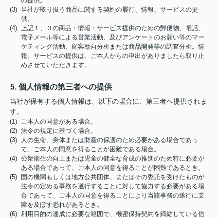
の提供。
(3) 当社が取り扱う商品に関する契約の履行、情報、サービスの提
供。
(4) 上記１、３の商品・情報・サービス提供のための郵便物、電話、
電子メール等による営業活動、及びアンケートのお願い等のマー
ケティング活動、顧客動向分析または商品開発等の調査分析。情
報、サービスの提供は、ご本人からの申出がありましたら取り止
めさせていただきます。
5. 個人情報の第三者への提供
当社が保有する個人情報は、以下の場合に、第三者へ提供されま
す。
(1) ご本人の同意がある場合。
(2) 法令の規定に基づく場合。
(3) 人の生命、身体または財産の保護のため必要がある場合であっ
て、ご本人の同意を得ることが困難である場合。
(4) 公衆衛生の向上または児童の健全な育成の推進のため特に必要が
ある場合であって、ご本人の同意を得ることが困難であるとき。
(5) 国の機関もしくは地方公共団体、またはその委託を受けたものが
法令の定める事務を遂行することに対して協力する必要がある場
合であって、ご本人の同意を得ることにより当該事務の遂行に支
障を及ぼす恐れがあるとき。
(6) 利用目的の達成に必要な範囲で、機密保持契約を締結している信