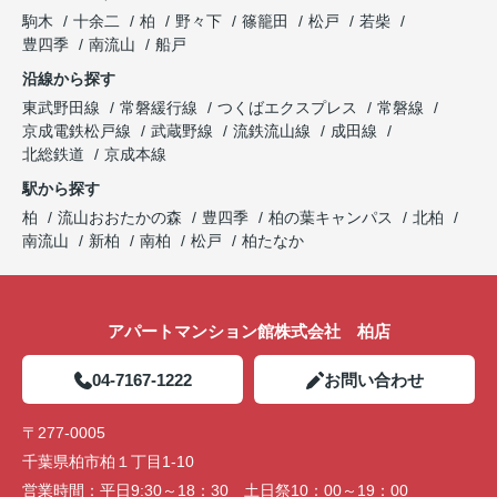
駒木
十余二
柏
野々下
篠籠田
松戸
若柴
豊四季
南流山
船戸
沿線から探す
東武野田線
常磐緩行線
つくばエクスプレス
常磐線
京成電鉄松戸線
武蔵野線
流鉄流山線
成田線
北総鉄道
京成本線
駅から探す
柏
流山おおたかの森
豊四季
柏の葉キャンパス
北柏
南流山
新柏
南柏
松戸
柏たなか
アパートマンション館株式会社 柏店
04-7167-1222
お問い合わせ
〒277-0005
千葉県柏市柏１丁目1-10
営業時間：
平日9:30～18：30 土日祭10：00～19：00