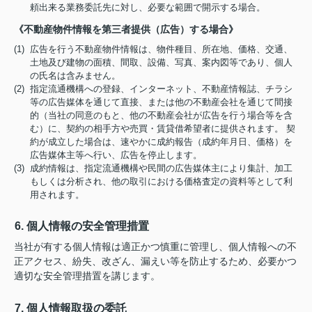
頼出来る業務委託先に対し、必要な範囲で開示する場合。
《不動産物件情報を第三者提供（広告）する場合》
(1) 広告を行う不動産物件情報は、物件種目、所在地、価格、交通、
土地及び建物の面積、間取、設備、写真、案内図等であり、個人
の氏名は含みません。
(2) 指定流通機構への登録、インターネット、不動産情報誌、チラシ
等の広告媒体を通じて直接、または他の不動産会社を通じて間接
的（当社の同意のもと、他の不動産会社が広告を行う場合等を含
む）に、契約の相手方や売買・賃貸借希望者に提供されます。 契
約が成立した場合は、速やかに成約報告（成約年月日、価格）を
広告媒体主等へ行い、広告を停止します。
(3) 成約情報は、指定流通機構や民間の広告媒体主により集計、加工
もしくは分析され、他の取引における価格査定の資料等として利
用されます。
6. 個人情報の安全管理措置
当社が有する個人情報は適正かつ慎重に管理し、個人情報への不
正アクセス、紛失、改ざん、漏えい等を防止するため、必要かつ
適切な安全管理措置を講じます。
7. 個人情報取扱の委託