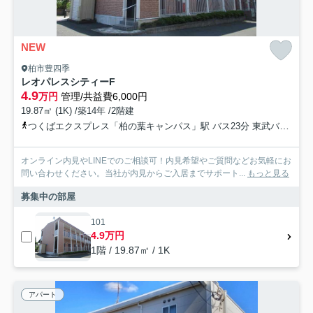
NEW
柏市豊四季
レオパレスシティーF
4.9
万円
管理/共益費6,000円
19.87㎡ (1K) /築14年 /2階建
つくばエクスプレス「柏の葉キャンパス」駅 バス23分 東武バス「三間」 停歩10分
オンライン内見やLINEでのご相談可！内見希望やご質問などお気軽にお
問い合わせください。当社が内見からご入居までサポート...
もっと見る
募集中の部屋
101
4.9万円
1階 / 19.87㎡ / 1K
アパート