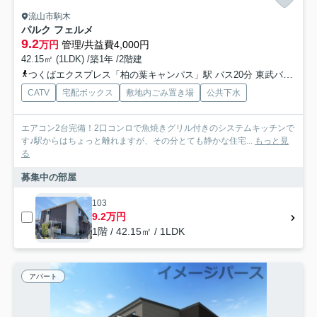
流山市駒木
パルク フェルメ
9.2
万円
管理/共益費4,000円
42.15㎡ (1LDK) /築1年 /2階建
つくばエクスプレス「柏の葉キャンパス」駅 バス20分 東武バス「高田車庫入口」 停歩11分
CATV
宅配ボックス
敷地内ごみ置き場
公共下水
エアコン2台完備！2口コンロで魚焼きグリル付きのシステムキッチンで
す♪駅からはちょっと離れますが、その分とても静かな住宅...
もっと見
る
募集中の部屋
103
9.2万円
1階 / 42.15㎡ / 1LDK
アパート