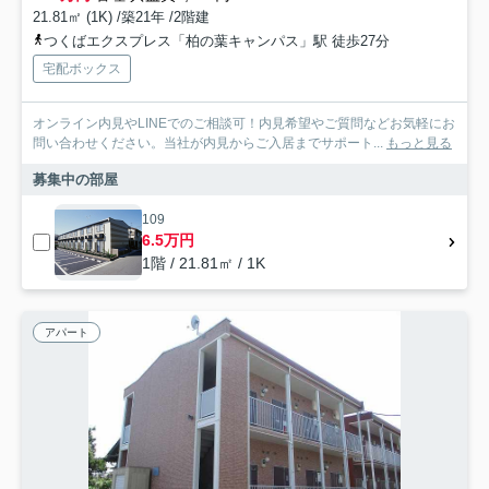
21.81㎡ (1K) /築21年 /2階建
つくばエクスプレス「柏の葉キャンパス」駅 徒歩27分
宅配ボックス
オンライン内見やLINEでのご相談可！内見希望やご質問などお気軽にお
問い合わせください。当社が内見からご入居までサポート...
もっと見る
募集中の部屋
109
6.5万円
1階 / 21.81㎡ / 1K
アパート