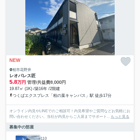
NEW
柏市花野井
レオパレス匠
5.8
万円
管理/共益費8,000円
19.87㎡ (1K) /築16年 /2階建
つくばエクスプレス「柏の葉キャンパス」駅 徒歩17分
オンライン内見やLINEでのご相談可！内見希望やご質問などお気軽にお
問い合わせください。当社が内見からご入居までサポート...
もっと見る
募集中の部屋
110