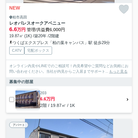
NEW
柏市高田
レオパレスオークアベニュー
6.6
万円
管理/共益費6,000円
19.87㎡ (1K) /築20年 /2階建
つくばエクスプレス「柏の葉キャンパス」駅 徒歩29分
CATV
宅配ボックス
オンライン内見やLINEでのご相談可！内見希望やご質問などお気軽にお
問い合わせください。当社が内見からご入居までサポート...
もっと見る
募集中の部屋
203
6.6万円
2階 / 19.87㎡ / 1K
アパート