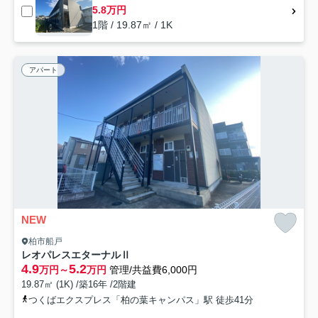
5.8万円
1階 / 19.87㎡ / 1K
アパート
NEW
柏市船戸
レオパレスエターナルⅡ
4.9
5.2
万円～
万円
管理/共益費6,000円
19.87㎡ (1K) /築16年 /2階建
つくばエクスプレス「柏の葉キャンパス」駅 徒歩41分