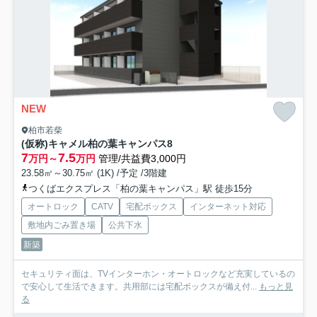
NEW
柏市若柴
(仮称)キャメル柏の葉キャンパス8
7
7.5
万円～
万円
管理/共益費3,000円
23.58㎡～30.75㎡ (1K) /予定 /3階建
つくばエクスプレス「柏の葉キャンパス」駅 徒歩15分
オートロック
CATV
宅配ボックス
インターネット対応
敷地内ごみ置き場
公共下水
新築
セキュリティ面は、TVインターホン・オートロックなど充実しているの
で安心して生活できます。共用部には宅配ボックスが備え付...
もっと見
る