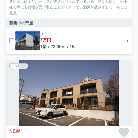
共用部には宅配ボックスが備え付けられているため、急なお出かけや不
在の際にも荷物を受け取ることができます。湿気を残さずしっ...
もっと
見る
募集中の部屋
105
7万円
1階 / 22.35㎡ / 1K
アパート
NEW