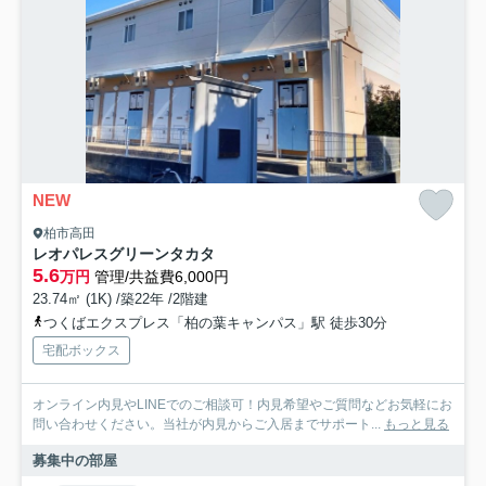
NEW
柏市高田
レオパレスグリーンタカタ
5.6
万円
管理/共益費6,000円
23.74㎡ (1K) /築22年 /2階建
つくばエクスプレス「柏の葉キャンパス」駅 徒歩30分
宅配ボックス
オンライン内見やLINEでのご相談可！内見希望やご質問などお気軽にお
問い合わせください。当社が内見からご入居までサポート...
もっと見る
募集中の部屋