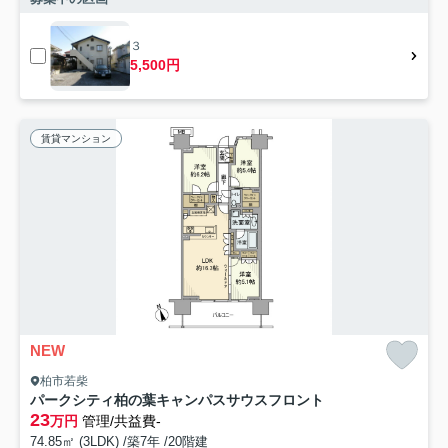
３
5,500円
賃貸マンション
NEW
柏市若柴
パークシティ柏の葉キャンパスサウスフロント
23
万円
管理/共益費-
74.85㎡ (3LDK) /築7年 /20階建