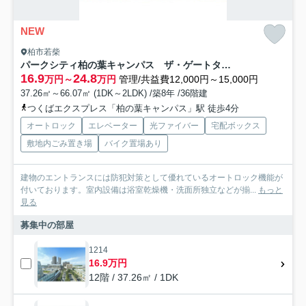
NEW
柏市若柴
パークシティ柏の葉キャンパス ザ・ゲートタワー ウエスト
16.9
24.8
万円～
万円
管理/共益費12,000円～15,000円
37.26㎡～66.07㎡ (1DK～2LDK) /築8年 /36階建
つくばエクスプレス「柏の葉キャンパス」駅 徒歩4分
オートロック
エレベーター
光ファイバー
宅配ボックス
敷地内ごみ置き場
バイク置場あり
建物のエントランスには防犯対策として優れているオートロック機能が
付いております。室内設備は浴室乾燥機・洗面所独立などが揃...
もっと
見る
募集中の部屋
1214
16.9万円
12階 / 37.26㎡ / 1DK