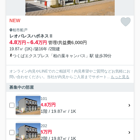
NEW
柏市船戸
レオパレスハポネスⅡ
4.8
6.4
万円～
万円
管理/共益費6,000円
19.87㎡ (1K) /築16年 /2階建
つくばエクスプレス「柏の葉キャンパス」駅 徒歩39分
オンライン内見やLINEでのご相談可！内見希望やご質問などお気軽にお
問い合わせください。当社が内見からご入居までサポート...
もっと見る
募集中の部屋
101
4.8万円
1階 / 19.87㎡ / 1K
202
5万円
2階 / 19.87㎡ / 1K