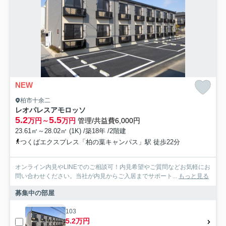
NEW
柏市十余二
レオパレスアモロッソ
5.2
5.5
万円～
万円
管理/共益費6,000円
23.61㎡～28.02㎡ (1K) /築18年 /2階建
つくばエクスプレス「柏の葉キャンパス」駅 徒歩22分
オンライン内見やLINEでのご相談可！内見希望やご質問などお気軽にお
問い合わせください。当社が内見からご入居までサポート...
もっと見る
募集中の部屋
103
5.2万円