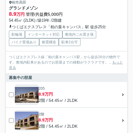
柏市高田
グランドメゾン
8.9
万円
管理/共益費5,000円
54.45㎡ (2LDK) /築19年 /2階建
つくばエクスプレス「柏の葉キャンパス」駅 徒歩25分
駐輪場
インターネット対応
敷地内ごみ置き場
バイク置場あり
耐震構造
駐車2台可
つくばエクスプレス線「柏の葉キャンパス駅」から徒歩26分の物件で
す。敷地内駐車があるのでお部屋までの移動がラクラクです。...
もっと
見る
募集中の部屋
205
8.9万円
2階 / 54.45㎡ / 2LDK
2階
8.9万円
2階 / 54.45㎡ / 2LDK