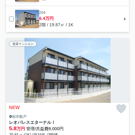
204
6.4万円
2階 / 19.87㎡ / 1K
賃貸マンション
NEW
柏市船戸
レオパレスエターナルⅠ
5.8
万円
管理/共益費8,000円
20.81㎡ (1K) /築16年 /3階建