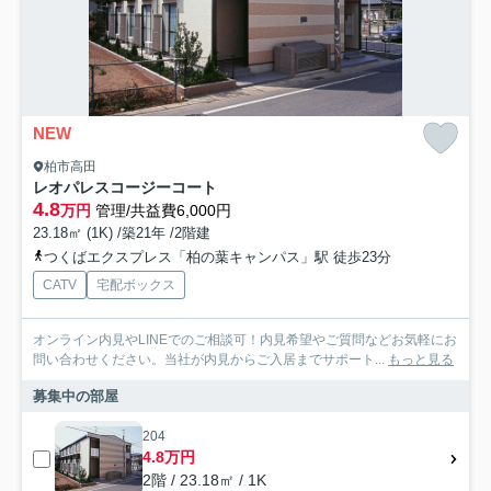
NEW
柏市高田
レオパレスコージーコート
4.8
万円
管理/共益費6,000円
23.18㎡ (1K) /築21年 /2階建
つくばエクスプレス「柏の葉キャンパス」駅 徒歩23分
CATV
宅配ボックス
オンライン内見やLINEでのご相談可！内見希望やご質問などお気軽にお
問い合わせください。当社が内見からご入居までサポート...
もっと見る
募集中の部屋
204
4.8万円
2階 / 23.18㎡ / 1K