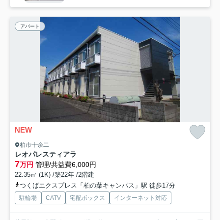
アパート
NEW
柏市十余二
レオパレスティアラ
7
万円
管理/共益費6,000円
22.35㎡ (1K) /築22年 /2階建
つくばエクスプレス「柏の葉キャンパス」駅 徒歩17分
駐輪場
CATV
宅配ボックス
インターネット対応