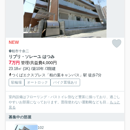
NEW
柏市十余二
リブリ・ソレーユ はつみ
7
万円
管理/共益費4,000円
23.18㎡ (1K) /築10年 /3階建
つくばエクスプレス「柏の葉キャンパス」駅 徒歩7分
駐輪場
オートロック
バイク置場あり
室内設備はフローリング・バストイレ別など豊富に揃っており、過ごし
やすいお部屋になっております。普段使わない運動靴なども目...
もっと
見る
募集中の部屋
102