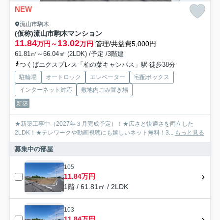
NEW
流山市駒木
(仮称)流山市駒木マンション
11.84
13.02
万円～
万円
管理/共益費5,000円
61.81㎡～66.04㎡ (2LDK) /予定 /3階建
つくばエクスプレス「柏の葉キャンパス」駅 徒歩38分
駐輪場
オートロック
エレベーター
宅配ボックス
インターネット対応
敷地内ごみ置き場
新築
★新築工事中（2027年３月完成予定）！★広さと快適さを両立した
2LDK！★テレワークや動画視聴にも嬉しいネット無料！3...
もっと見る
募集中の部屋
105
11.84万円
1階 / 61.81㎡ / 2LDK
103
11.84万円