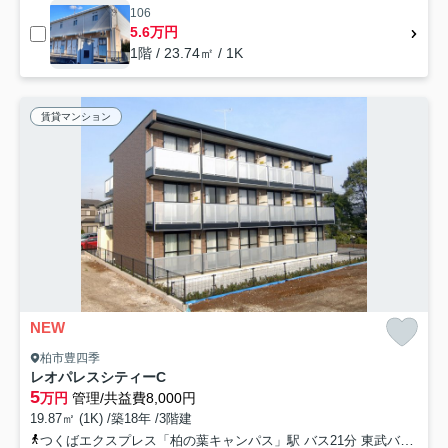
106
5.6万円
1階 / 23.74㎡ / 1K
賃貸マンション
NEW
柏市豊四季
レオパレスシティーC
5
万円
管理/共益費8,000円
19.87㎡ (1K) /築18年 /3階建
つくばエクスプレス「柏の葉キャンパス」駅 バス21分 東武バス「八ツ原入口」 停歩12分