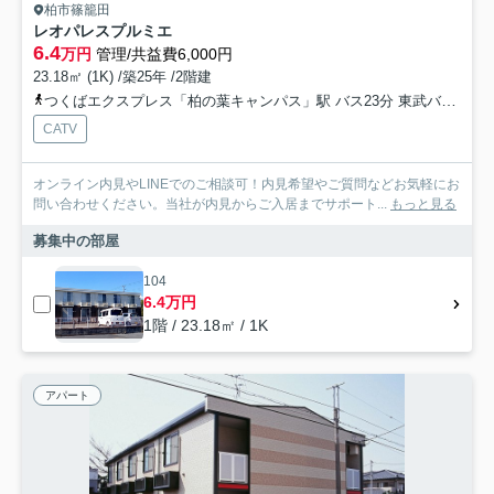
柏市篠籠田
レオパレスプルミエ
6.4
万円
管理/共益費6,000円
23.18㎡ (1K) /築25年 /2階建
つくばエクスプレス「柏の葉キャンパス」駅 バス23分 東武バス「三間」 停歩7分
CATV
オンライン内見やLINEでのご相談可！内見希望やご質問などお気軽にお
問い合わせください。当社が内見からご入居までサポート...
もっと見る
募集中の部屋
104
6.4万円
1階 / 23.18㎡ / 1K
アパート