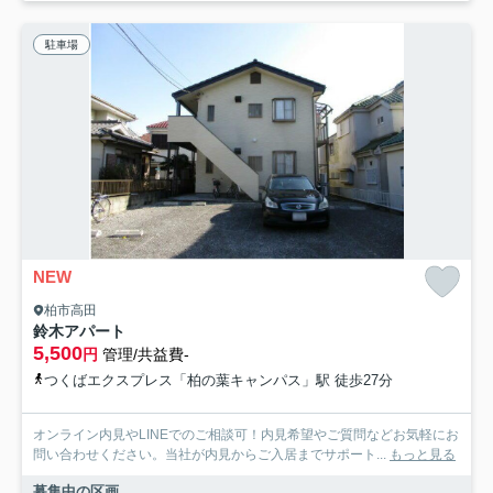
駐車場
NEW
柏市高田
鈴木アパート
5,500
円
管理/共益費-
つくばエクスプレス「柏の葉キャンパス」駅 徒歩27分
オンライン内見やLINEでのご相談可！内見希望やご質問などお気軽にお
問い合わせください。当社が内見からご入居までサポート...
もっと見る
募集中の区画