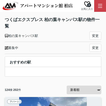
0
お気に入り
つくばエクスプレス 柏の葉キャンパス駅の物件一
覧
柏の葉キャンパス駅
変更
募集中
変更
おすすめの駅
124
棟
202
件
アパート