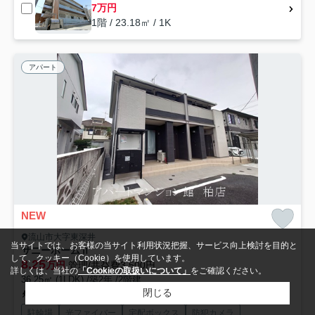
7万円
1階 / 23.18㎡ / 1K
アパート
NEW
流山市大字東深井
当サイトでは、お客様の当サイト利用状況把握、サービス向上検討を目的と
サニーホームⅡ
して、クッキー（Cookie）を使用しています。
8.25
万円
管理/共益費3,500円
詳しくは、当社の
「Cookieの取扱いについて」
をご確認ください。
36.25㎡ (1LDK) /築2年 /2階建
閉じる
つくばエクスプレス「柏の葉キャンパス」駅 徒歩69分
駐輪場
光ファイバー
宅配ボックス
防犯カメラ