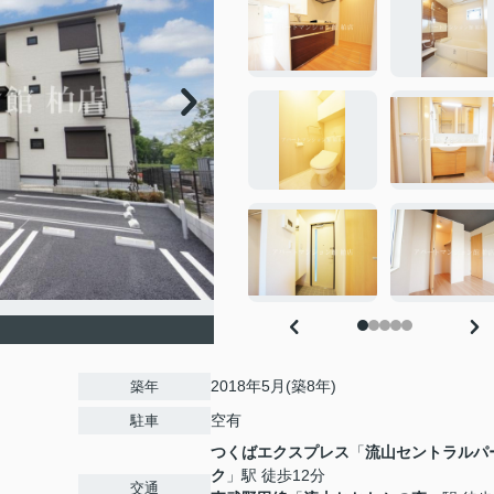
2018年5月(築8年)
築年
空有
駐車
つくばエクスプレス
「
流山セントラルパ
ク
」駅 徒歩12分
交通