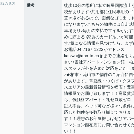
情報の見方
備考
徒歩10分の場所に私立暁星国際流山
校があります♪共用部に住民専用のゴ
置き場があるので、面倒なゴミ出し
になります♪こちらの物件には自走式
車場あり♪毎月の支払でマイルがおす
めに貯まる♪家賃のカード払いが可能
す♪気になる情報を見つけたら、まず
お電話04-7167-1222かアドレス
kasiwa@apa-to.co.jpまでご連絡を
さい♪当社アパートマンション館 柏
スタッフが心を込めた対応をいたし
♪★柏市・流山市の物件のご紹介に自
があります。常磐線・つくばエクス
スエリアの最新賃貸情報を幅広く豊
情報量でお届け致します！！高級賃
ら、低価格アパート・礼ゼロ敷ゼロ
証人不要、ペット可など様々な条件
応した物件を多数取り揃えておりま
す！！理想のお部屋探しはぜひアパ
マンション館柏店にお問い合わせく
い！！