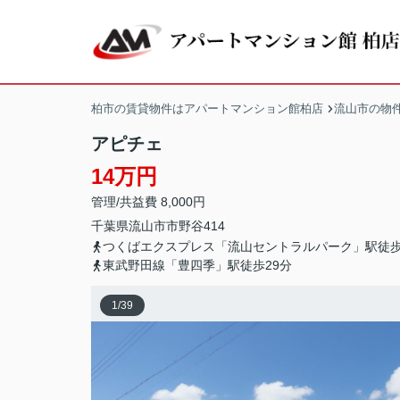
柏市の賃貸物件はアパートマンション館柏店
流山市の物
アピチェ
14万円
管理/共益費 8,000円
千葉県
流山市
市野谷
414
つくばエクスプレス「流山セントラルパーク」駅徒歩
東武野田線「豊四季」駅徒歩29分
1
/
39