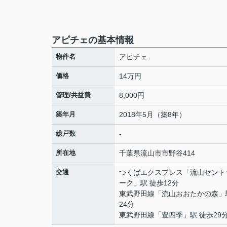
アピチェの基本情報
物件名
アピチェ
価格
14万円
管理/共益費
8,000円
築年月
2018年5月（築8年）
総戸数
-
所在地
千葉県
流山市
市野谷
414
交通
つくばエクスプレス
「
流山セント
ーク
」駅 徒歩12分
東武野田線
「
流山おおたかの森
」
24分
東武野田線
「
豊四季
」駅 徒歩29