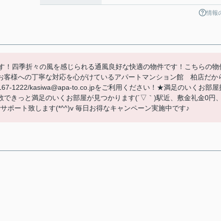
情報
ます！四季折々の風を感じられる通風良好な快適の物件です！こちらの物
お客様への丁寧な対応を心がけているアパートマンション館 柏店だか
222/kasiwa@apa-to.co.jpをご利用ください！★満足のいくお部屋
できっと満足のいくお部屋が見つかります(´▽｀)駅近、敷金礼金0円
ポート致します(*^^)v 毎日お得なキャンペーン実施中です♪