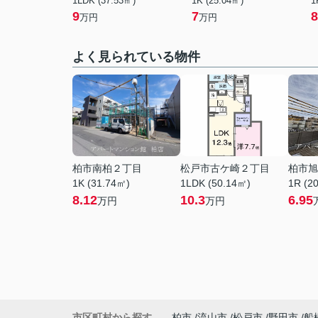
1LDK (37.53㎡)
1K (25.04㎡)
1
9
7
8
万円
万円
よく見られている物件
柏市南柏２丁目
松戸市古ケ崎２丁目
柏市旭
1K (31.74㎡)
1LDK (50.14㎡)
1R (2
8.12
10.3
6.95
万円
万円
市区町村から探す
柏市
流山市
松戸市
野田市
船