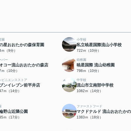
育園
小学校
の星おおたかの森保育園
私立暁星国際流山小学校
44ｍ（9分）
722ｍ（10分）
ーパー
幼稚園
オコー流山おおたかの森店
暁星国際 流山幼稚園
97ｍ（10分）
798ｍ（10分）
ンビニエンスストア
中学校
ブンイレブン前平井店
流山市立南部中学校
047ｍ（14分）
1082ｍ（14分）
園
ファーストフード
輪野山近隣公園
マクドナルド 流山おおたか
285ｍ（17分）
1383ｍ（18分）