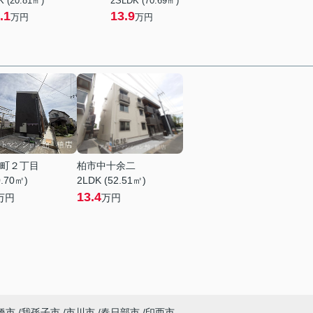
K (20.81㎡)
2SLDK (70.69㎡)
.1
13.9
万円
万円
町２丁目
柏市中十余二
0.70㎡)
2LDK (52.51㎡)
13.4
万円
万円
橋市
我孫子市
市川市
春日部市
印西市