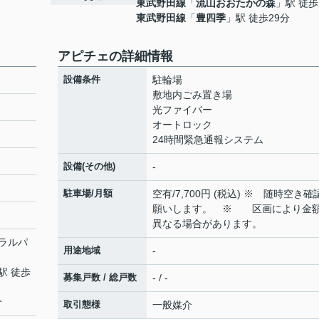
東武野田線
「
流山おおたかの森
」駅 徒歩
東武野田線
「
豊四季
」駅 徒歩29分
アピチェの詳細情報
設備条件
駐輪場
敷地内ごみ置き場
光ファイバー
オートロック
24時間緊急通報システム
設備(その他)
-
駐車場/月額
空有/7,700円 (税込) ※ 随時空き確
願いします。 ※ 区画により金
異なる場合があります。
ラルパ
用途地域
-
駅 徒歩
募集戸数 / 総戸数
- / -
分
取引態様
一般媒介