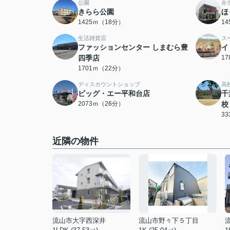
公園
弁
きらら公園
ほ
1425ｍ（18分）
1
生活雑貨店
ス
ファッションセンター しまむら豊
イ
四季店
1
1701ｍ（22分）
ディスカウントショップ
高
ビッグ・エー平和台店
千
2073ｍ（26分）
校
3
近隣の物件
流山市大字西深井
流山市野々下５丁目