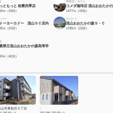
当
喫茶店・カフェ
っともっと 柏豊四季店
コメダ珈琲店 流山おおたか
450ｍ（19分）
1477ｍ（19分）
ーパー
デパート
トーヨーカドー 流山ＳＣ店内
流山おおたかの森Ｓ・Ｃ
785ｍ（23分）
1785ｍ（23分）
校
葉県立流山おおたかの森高等学
333ｍ（42分）
流山市東初石４丁目
-