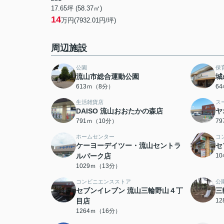
17.65坪 (58.37㎡)
14
万円(7932.01円/坪)
周辺施設
公園
保
流山市総合運動公園
城
613ｍ（8分）
6
生活雑貨店
ス
DAISO 流山おおたかの森店
ヤ
791ｍ（10分）
7
ホームセンター
コ
ケーヨーデイツー・流山セントラ
セ
ルパーク店
1
1029ｍ（13分）
コンビニエンスストア
公
セブンイレブン 流山三輪野山４丁
三
目店
1
1264ｍ（16分）