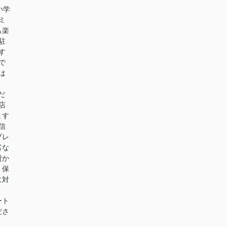
小学
ミ
も楽
駐
す
で
は
くだ
店
ます
信
プレ
富な
貸か
、保
に対
ート
ださ