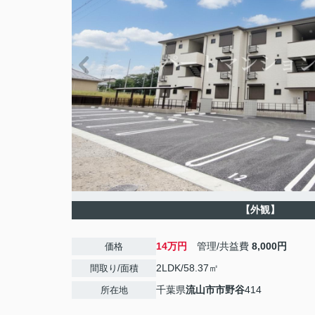
【外観】
14万円
管理/共益費
8,000円
価格
2LDK/58.37㎡
間取り/面積
千葉県
流山市
市野谷
414
所在地