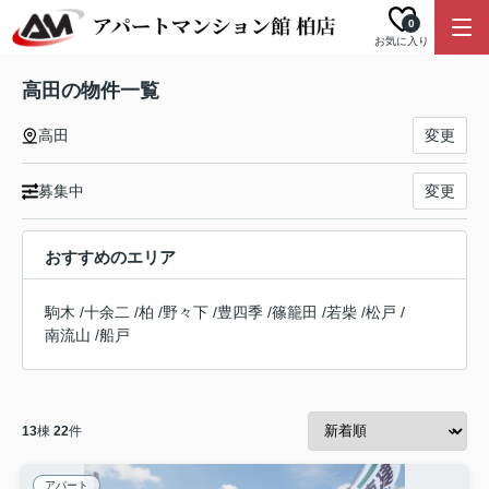
0
お気に入り
高田の物件一覧
高田
変更
募集中
変更
おすすめのエリア
駒木
/
十余二
/
柏
/
野々下
/
豊四季
/
篠籠田
/
若柴
/
松戸
/
南流山
/
船戸
13
棟
22
件
アパート