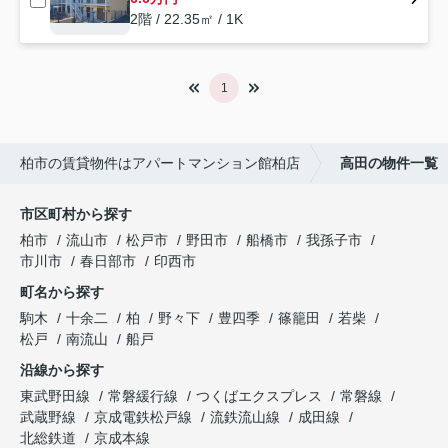
2階 / 22.35㎡ / 1K
1
柏市の賃貸物件はアパートマンション館柏店
高田の物件一覧
市区町村から探す
柏市
流山市
松戸市
野田市
船橋市
我孫子市
市川市
春日部市
印西市
町名から探す
駒木
十余二
柏
野々下
豊四季
篠籠田
若柴
松戸
南流山
船戸
沿線から探す
東武野田線
常磐緩行線
つくばエクスプレス
常磐線
武蔵野線
京成電鉄松戸線
流鉄流山線
成田線
北総鉄道
京成本線