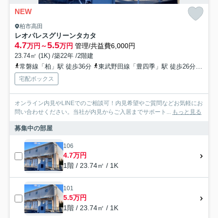
NEW
柏市高田
レオパレスグリーンタカタ
4.7
5.5
万円～
万円
管理/共益費6,000円
23.74㎡ (1K) /築22年 /2階建
常磐線「柏」駅 徒歩36分
東武野田線「豊四季」駅 徒歩26分
つく
宅配ボックス
オンライン内見やLINEでのご相談可！内見希望やご質問などお気軽にお
問い合わせください。当社が内見からご入居までサポート...
もっと見る
募集中の部屋
106
4.7万円
1階 / 23.74㎡ / 1K
101
5.5万円
1階 / 23.74㎡ / 1K