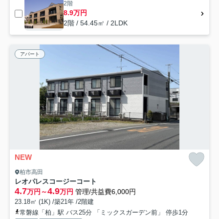
2階
8.9万円
2階 / 54.45㎡ / 2LDK
アパート
NEW
柏市高田
レオパレスコージーコート
4.7
4.9
万円～
万円
管理/共益費6,000円
23.18㎡ (1K) /築21年 /2階建
常磐線「柏」駅 バス25分 「ミックスガーデン前」 停歩1分