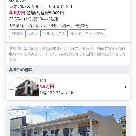
柏市高田
レオパレスｂｅｌ ｓｕｏｎｏⅡ
4.6
万円
管理/共益費8,000円
22.35㎡ (1K) /築19年 /2階建
常磐線「柏」駅 バス14分 「梅林」 停歩2分
駐輪場
CATV
宅配ボックス
インターネット対応
共用部には宅配ボックスが備え付けられているため、対面で荷物を受け
取らなくて済みます。知らない人が来た時でも玄関を開ける必...
もっと
見る
募集中の部屋
105
4.6万円
1階 / 22.35㎡ / 1K
アパート