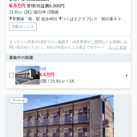
6.5
万円
管理/共益費6,000円
21.81㎡ (1K) /築21年 /2階建
常磐線「柏」駅 徒歩40分
つくばエクスプレス「柏の葉キャンパス」駅 徒歩27分
宅配ボックス
オンライン内見やLINEでのご相談可！内見希望やご質問などお気軽にお
問い合わせください。当社が内見からご入居までサポート...
もっと見る
募集中の部屋
109
6.5万円
1階 / 21.81㎡ / 1K
アパート