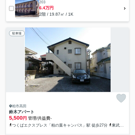
203
6.4万円
2階 / 19.87㎡ / 1K
駐車場
柏市高田
鈴木アパート
5,500
円
管理/共益費-
つくばエクスプレス「柏の葉キャンパス」駅 徒歩27分
東武野田線「豊四季」駅 徒歩30分