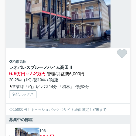
柏市高田
レオパレスブルーメハイム高田Ⅱ
6.9
7.2
万円～
万円
管理/共益費6,000円
20.28㎡ (1K) /築19年 /2階建
常磐線「柏」駅 バス14分 「梅林」 停歩3分
宅配ボックス
◇15000円！キャッシュバック◇サイト経由限定！8/末まで
募集中の部屋
106