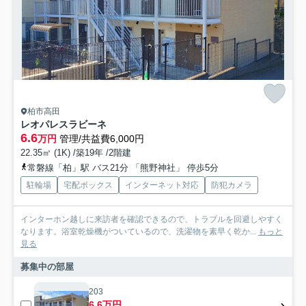
柏市高田
レオパレスラビーネ
6.6
万円
管理/共益費6,000円
22.35㎡ (1K) /築19年 /2階建
常磐線「柏」駅 バス21分 「熊野神社」 停歩5分
駐輪場
宅配ボックス
インターネット対応
防犯カメラ
インターホン越しに来訪者を確認できるので、トラブルを回避しやすく
なります。浴室乾燥機がついているので、洗濯物を素早く乾か...
もっと
見る
募集中の部屋
203
6.6万円