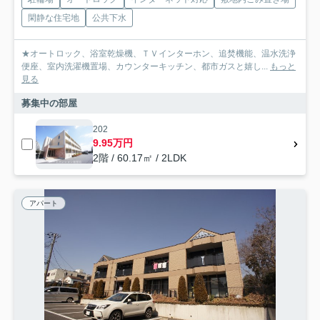
閑静な住宅地
公共下水
★オートロック、浴室乾燥機、ＴＶインターホン、追焚機能、温水洗浄
便座、室内洗濯機置場、カウンターキッチン、都市ガスと嬉し...
もっと
見る
募集中の部屋
202
9.95万円
2階 / 60.17㎡ / 2LDK
アパート