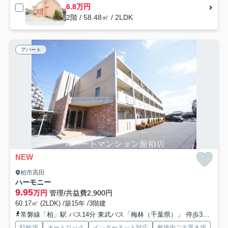
6.8万円
2階 / 58.48㎡ / 2LDK
アパート
NEW
柏市高田
ハーモニー
9.95
万円
管理/共益費2,900円
60.17㎡ (2LDK) /築15年 /3階建
常磐線「柏」駅 バス14分 東武バス「梅林（千葉県）」 停歩3分
つ
駐輪場
オートロック
インターネット対応
敷地内ごみ置き場