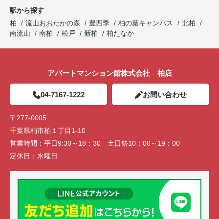
駅から探す
柏
流山おおたかの森
豊四季
柏の葉キャンパス
北柏
南流山
南柏
松戸
新柏
柏たなか
アパートマンション館株式会社 柏店
04-7167-1222
お問い合わせ
〒277-0005
千葉県柏市柏１丁目1-10
営業時間：
平日9:30～18：30 土日祭10：00～19：00
定休日：
水曜日