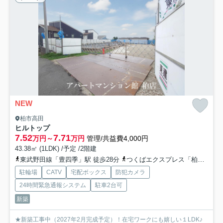
NEW
柏市高田
ヒルトップ
7.52
7.71
万円～
万円
管理/共益費4,000円
43.38㎡ (1LDK) /予定 /2階建
東武野田線「豊四季」駅 徒歩28分
つくばエクスプレス「柏の葉キャンパス」駅 徒歩31分
駐輪場
CATV
宅配ボックス
防犯カメラ
24時間緊急通報システム
駐車2台可
新築
★新築工事中（2027年2月完成予定）！在宅ワークにも嬉しい１LDK♪