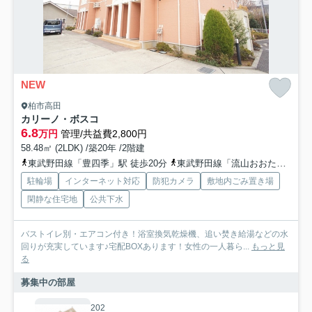
NEW
柏市高田
カリーノ・ボスコ
6.8
万円
管理/共益費2,800円
58.48㎡ (2LDK) /築20年 /2階建
東武野田線「豊四季」駅 徒歩20分
東武野田線「流山おおたかの森」駅 徒歩29分
駐輪場
インターネット対応
防犯カメラ
敷地内ごみ置き場
閑静な住宅地
公共下水
バストイレ別・エアコン付き！浴室換気乾燥機、追い焚き給湯などの水
回りが充実しています♪宅配BOXあります！女性の一人暮ら...
もっと見
る
募集中の部屋
202