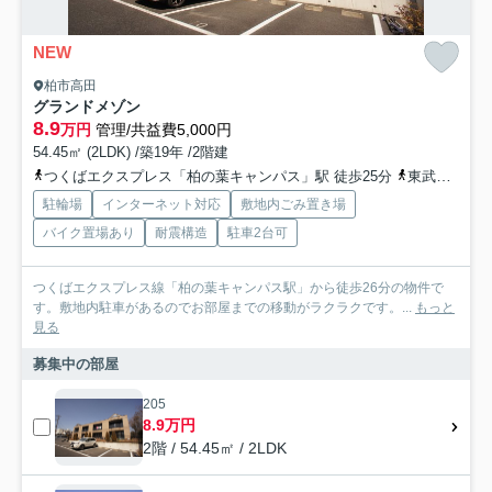
NEW
柏市高田
グランドメゾン
8.9
万円
管理/共益費5,000円
54.45㎡ (2LDK) /築19年 /2階建
つくばエクスプレス「柏の葉キャンパス」駅 徒歩25分
東武野田線「豊四季」駅 徒歩27分
駐輪場
インターネット対応
敷地内ごみ置き場
バイク置場あり
耐震構造
駐車2台可
つくばエクスプレス線「柏の葉キャンパス駅」から徒歩26分の物件で
す。敷地内駐車があるのでお部屋までの移動がラクラクです。...
もっと
見る
募集中の部屋
205
8.9万円
2階 / 54.45㎡ / 2LDK