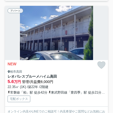
アパート
NEW
柏市高田
レオパレスブルーメハイム高田
5.6
万円
管理/共益費8,000円
22.35㎡ (1K) /築22年 /2階建
常磐線「柏」駅 徒歩42分
東武野田線「豊四季」駅 徒歩21分
東武
宅配ボックス
オンライン内見やLINEでのご相談可！内見希望やご質問などお気軽にお