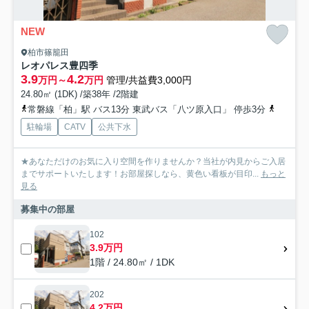
NEW
柏市篠籠田
レオパレス豊四季
3.9
4.2
万円～
万円
管理/共益費3,000円
24.80㎡ (1DK) /築38年 /2階建
常磐線「柏」駅 バス13分 東武バス「八ツ原入口」 停歩3分
東武野田
駐輪場
CATV
公共下水
★あなただけのお気に入り空間を作りませんか？当社が内見からご入居
までサポートいたします！お部屋探しなら、黄色い看板が目印...
もっと
見る
募集中の部屋
102
3.9万円
1階 / 24.80㎡ / 1DK
202
4.2万円