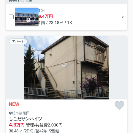
104
6.4万円
1階 / 23.18㎡ / 1K
アパート
NEW
柏市篠籠田
しこだサンハイツ
4.3
万円
管理/共益費2,000円
30.48㎡ (2DK) /築42年 /2階建