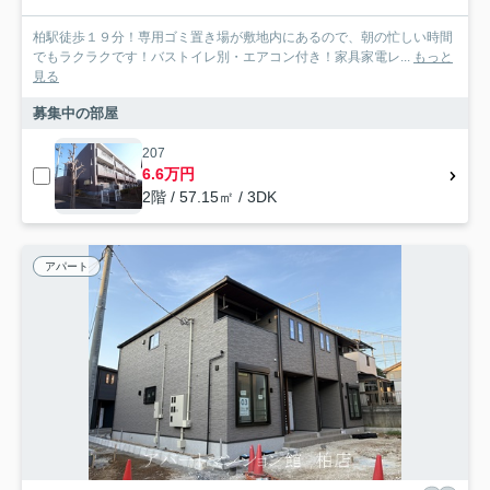
柏駅徒歩１９分！専用ゴミ置き場が敷地内にあるので、朝の忙しい時間
でもラクラクです！バストイレ別・エアコン付き！家具家電レ...
もっと
見る
募集中の部屋
207
6.6万円
2階 / 57.15㎡ / 3DK
アパート