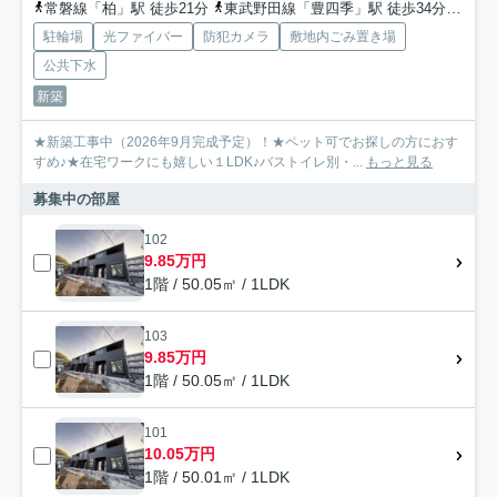
常磐線「柏」駅 徒歩21分
東武野田線「豊四季」駅 徒歩34分
常磐
駐輪場
光ファイバー
防犯カメラ
敷地内ごみ置き場
公共下水
新築
★新築工事中（2026年9月完成予定）！★ペット可でお探しの方におす
すめ♪★在宅ワークにも嬉しい１LDK♪バストイレ別・...
もっと見る
募集中の部屋
102
9.85万円
1階 / 50.05㎡ / 1LDK
103
9.85万円
1階 / 50.05㎡ / 1LDK
101
10.05万円
1階 / 50.01㎡ / 1LDK