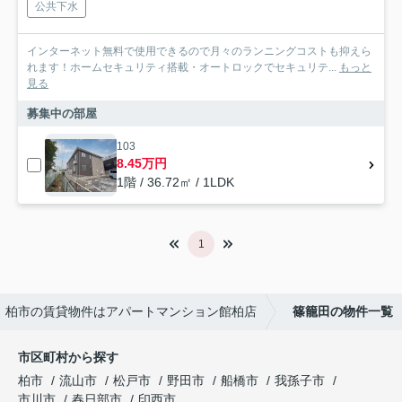
公共下水
インターネット無料で使用できるので月々のランニングコストも抑えら
れます！ホームセキュリティ搭載・オートロックでセキュリテ...
もっと
見る
募集中の部屋
103
8.45万円
1階 / 36.72㎡ / 1LDK
1
柏市の賃貸物件はアパートマンション館柏店
篠籠田の物件一覧
市区町村から探す
柏市
流山市
松戸市
野田市
船橋市
我孫子市
市川市
春日部市
印西市