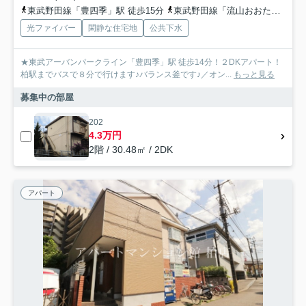
東武野田線「豊四季」駅 徒歩15分
東武野田線「流山おおたかの森」駅 徒歩30分
光ファイバー
閑静な住宅地
公共下水
★東武アーバンパークライン「豊四季」駅 徒歩14分！２DKアパート！
柏駅までバスで８分で行けます♪バランス釜です♪／オン...
もっと見る
募集中の部屋
202
4.3万円
2階 / 30.48㎡ / 2DK
アパート