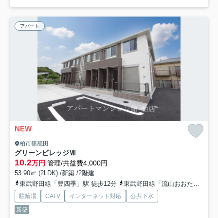
アパート
NEW
柏市篠籠田
グリーンビレッジⅦ
10.2
万円
管理/共益費4,000円
53.90㎡ (2LDK) /新築 /2階建
東武野田線「豊四季」駅 徒歩12分
東武野田線「流山おおたかの森」駅 徒歩27分
駐輪場
CATV
インターネット対応
公共下水
新築