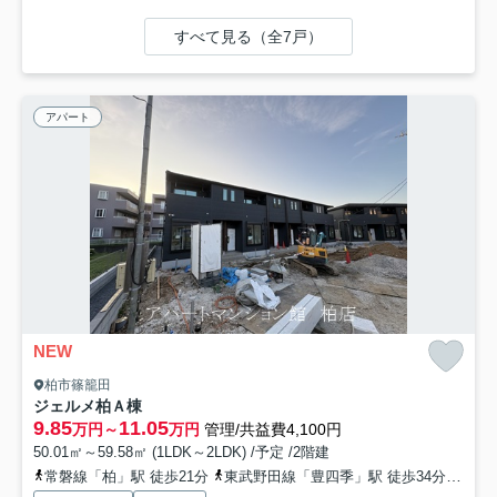
すべて見る（全7戸）
アパート
NEW
柏市篠籠田
ジェルメ柏Ａ棟
9.85
11.05
万円～
万円
管理/共益費4,100円
50.01㎡～59.58㎡ (1LDK～2LDK) /予定 /2階建
常磐線「柏」駅 徒歩21分
東武野田線「豊四季」駅 徒歩34分
常磐