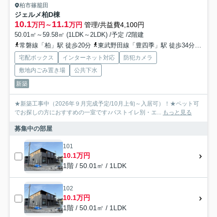
柏市篠籠田
ジェルメ柏D棟
10.1
11.1
万円～
万円
管理/共益費4,100円
50.01㎡～59.58㎡ (1LDK～2LDK) /予定 /2階建
常磐線「柏」駅 徒歩20分
東武野田線「豊四季」駅 徒歩34分
常磐
宅配ボックス
インターネット対応
防犯カメラ
敷地内ごみ置き場
公共下水
新築
★新築工事中（2026年９月完成予定/10月上旬～入居可）！★ペット可
でお探しの方におすすめの一室です♪バストイレ別・エ...
もっと見る
募集中の部屋
101
10.1万円
1階 / 50.01㎡ / 1LDK
102
10.1万円
1階 / 50.01㎡ / 1LDK