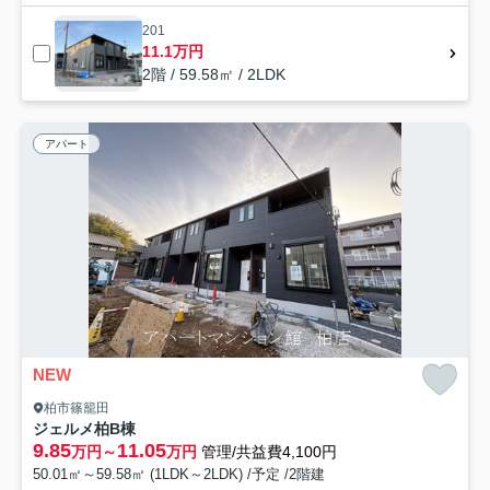
201
11.1万円
2階 / 59.58㎡ / 2LDK
アパート
NEW
柏市篠籠田
ジェルメ柏B棟
9.85
11.05
万円～
万円
管理/共益費4,100円
50.01㎡～59.58㎡ (1LDK～2LDK) /予定 /2階建