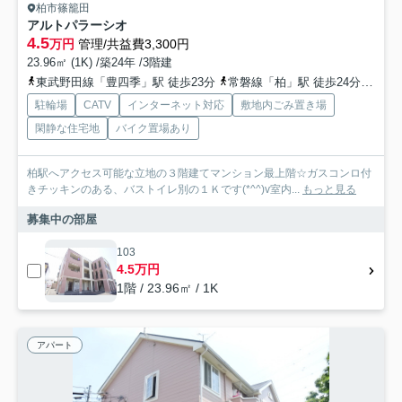
柏市篠籠田
アルトパラーシオ
4.5
万円
管理/共益費3,300円
23.96㎡ (1K) /築24年 /3階建
東武野田線「豊四季」駅 徒歩23分
常磐線「柏」駅 徒歩24分
つく
駐輪場
CATV
インターネット対応
敷地内ごみ置き場
閑静な住宅地
バイク置場あり
柏駅へアクセス可能な立地の３階建てマンション最上階☆ガスコンロ付
きチッキンのある、バストイレ別の１Ｋです(*^^)v室内...
もっと見る
募集中の部屋
103
4.5万円
1階 / 23.96㎡ / 1K
アパート