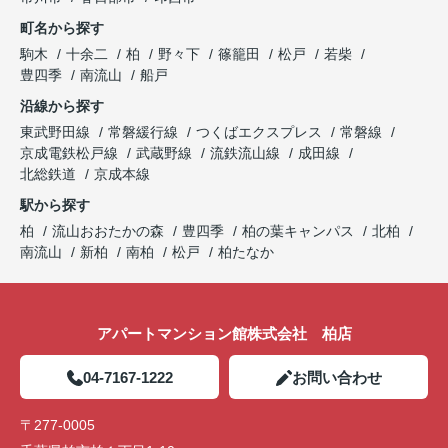
町名から探す
駒木
十余二
柏
野々下
篠籠田
松戸
若柴
豊四季
南流山
船戸
沿線から探す
東武野田線
常磐緩行線
つくばエクスプレス
常磐線
京成電鉄松戸線
武蔵野線
流鉄流山線
成田線
北総鉄道
京成本線
駅から探す
柏
流山おおたかの森
豊四季
柏の葉キャンパス
北柏
南流山
新柏
南柏
松戸
柏たなか
アパートマンション館株式会社 柏店
04-7167-1222
お問い合わせ
〒277-0005