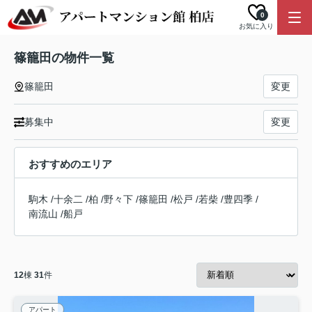
0
お気に入り
篠籠田の物件一覧
篠籠田
変更
募集中
変更
おすすめのエリア
駒木
/
十余二
/
柏
/
野々下
/
篠籠田
/
松戸
/
若柴
/
豊四季
/
南流山
/
船戸
12
棟
31
件
アパート