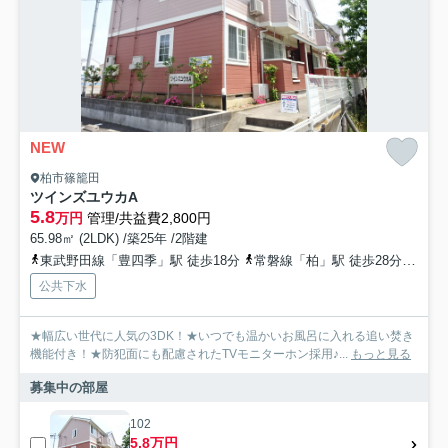
NEW
柏市篠籠田
ツインズユウカA
5.8
万円
管理/共益費2,800円
65.98㎡ (2LDK) /築25年 /2階建
東武野田線「豊四季」駅 徒歩18分
常磐線「柏」駅 徒歩28分
常磐
公共下水
★幅広い世代に人気の3DK！★いつでも温かいお風呂に入れる追い焚き
機能付き！★防犯面にも配慮されたTVモニターホン採用♪...
もっと見る
募集中の部屋
102
5.8万円