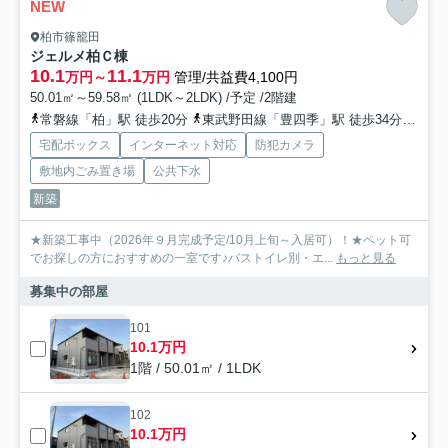
NEW
柏市篠籠田
ジェルメ柏Ｃ棟
10.1
11.1
万円～
万円
管理/共益費4,100円
50.01㎡～59.58㎡ (1LDK～2LDK) /予定 /2階建
常磐線「柏」駅 徒歩20分
東武野田線「豊四季」駅 徒歩34分
常磐
宅配ボックス
インターネット対応
防犯カメラ
敷地内ごみ置き場
公共下水
新築
★新築工事中（2026年９月完成予定/10月上旬～入居可）！★ペット可
でお探しの方におすすめの一室です♪バストイレ別・エ...
もっと見る
募集中の部屋
101
10.1万円
1階 / 50.01㎡ / 1LDK
102
10.1万円