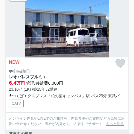
NEW
柏市篠籠田
レオパレスプルミエ
6.4
万円
管理/共益費6,000円
23.18㎡ (1K) /築25年 /2階建
つくばエクスプレス「柏の葉キャンパス」駅 バス23分 東武バス「三間」 停歩7分
CATV
オンライン内見やLINEでのご相談可！内見希望やご質問などお気軽にお
問い合わせください。当社が内見からご入居までサポート...
もっと見る
募集中の部屋