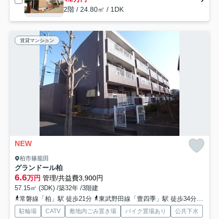
2階 / 24.80㎡ / 1DK
賃貸マンション
NEW
柏市篠籠田
グランドール柏
6.6
万円
管理/共益費3,900円
57.15㎡ (3DK) /築32年 /3階建
常磐線「柏」駅 徒歩21分
東武野田線「豊四季」駅 徒歩34分
常磐
駐輪場
CATV
敷地内ごみ置き場
バイク置場あり
公共下水