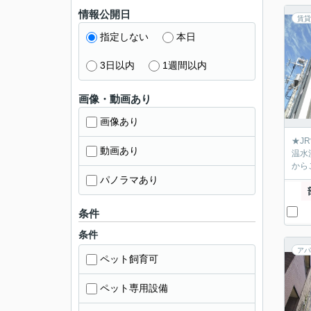
情報公開日
賃貸
指定しない
本日
3日以内
1週間以内
画像・動画あり
画像あり
★J
動画あり
温水
から
パノラマあり
条件
条件
アパ
ペット飼育可
ペット専用設備