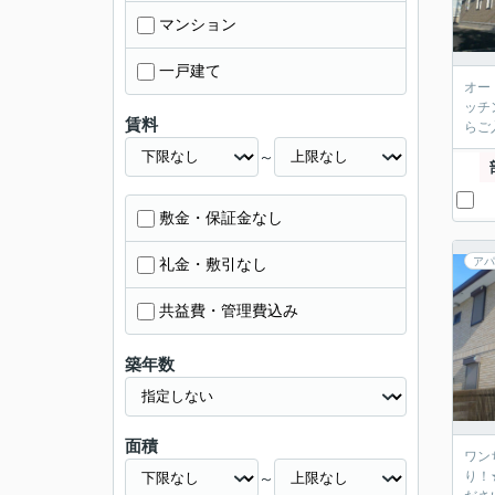
マンション
一戸建て
オー
ッチ
賃料
らご
～
敷金・保証金なし
礼金・敷引なし
アパ
共益費・管理費込み
築年数
面積
ワン
り！
～