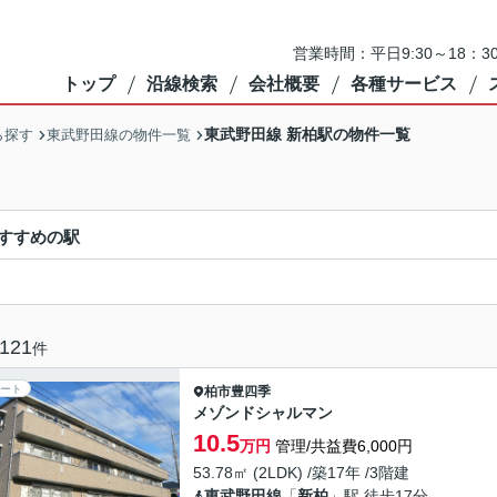
営業時間：平日9:30～18：3
トップ
沿線検索
会社概要
各種サービス
東武野田線 新柏駅の物件一覧
ら探す
東武野田線の物件一覧
すすめの駅
121
件
ート
柏市
豊四季
メゾンドシャルマン
10.5
万円
管理/共益費6,000円
53.78㎡ (2LDK) /築17年 /3階建
東武野田線
「
新柏
」駅 徒歩17分