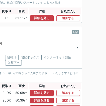
い看板が目印のアパートマンシ...
もっと見る
間取り
面積
詳細
お気に入り
1K
31.11㎡
詳細を見る
追加する
新築
円
駐輪場
宅配ボックス
インターネット対応
公共下水
ださい。当社が内見からご入居までサポートいたします！お部屋
間取り
面積
詳細
お気に入り
2LDK
50.69㎡
詳細を見る
追加する
2LDK
50.39㎡
詳細を見る
追加する