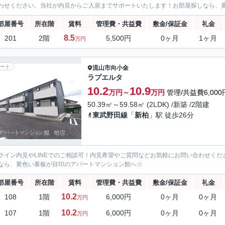
わせください。当社が内見からご入居までサポートいたします！お部屋探しなら、黄色
部屋番号
所在階
賃料
管理費・共益費
敷金/保証金
礼金
8.5
201
2階
5,500円
0ヶ月
1ヶ月
万円
ート
流山市
向小金
ラプエルタ
10.2
10.9
万円～
万円
管理/共益費6,000
50.39㎡～59.58㎡ (2LDK) /新築 /2階建
東武野田線
「
新柏
」駅 徒歩26分
ライン内見やLINEでのご相談可！内見希望やご質問などお気軽にお問い合わせく
なら、黄色い看板が目印のアパートマンション館へ☆
部屋番号
所在階
賃料
管理費・共益費
敷金/保証金
礼金
10.2
108
1階
6,000円
0ヶ月
0ヶ月
万円
10.2
107
1階
6,000円
0ヶ月
0ヶ月
万円