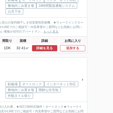
敷地内ごみ置き場
24時間緊急通報システム
公共下水
の日も安心の室内物干し＆浴室換気乾燥機 ★ウォークインクロー
LINEでのご相談可！内見希望やご質問などお気軽にお問い
看板が目印のアパートマン...
もっと見る
間取り
面積
詳細
お気に入り
1DK
32.41㎡
詳細を見る
追加する
駐輪場
オートロック
インターネット対応
敷地内ごみ置き場
閑静な住宅地
外観タイル張り
預け入れ要。★SECOM対応物件！オートロック★ウォークイ
見やLINEでのご相談可！内見希望やご質問などお気軽にお問