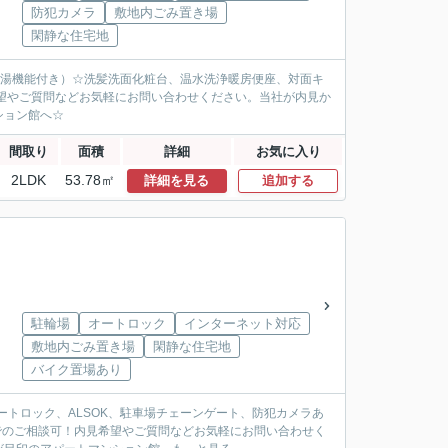
防犯カメラ
敷地内ごみ置き場
閑静な住宅地
給湯機能付き）☆洗髪洗面化粧台、温水洗浄暖房便座、対面キ
希望やご質問などお気軽にお問い合わせください。当社が内見か
ション館へ☆
間取り
面積
詳細
お気に入り
2LDK
53.78㎡
詳細を見る
追加する
駐輪場
オートロック
インターネット対応
敷地内ごみ置き場
閑静な住宅地
バイク置場あり
ートロック、ALSOK、駐車場チェーンゲート、防犯カメラあ
Eでのご相談可！内見希望やご質問などお気軽にお問い合わせく