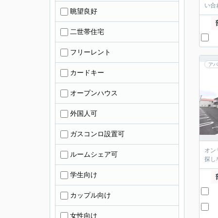
い合
眺望良好
二世帯住宅
フリーレント
アパ
カードキー
オープンハウス
外国人可
ガスコンロ設置可
オン
ルームシェア可
探し
学生向け
カップル向け
女性向け