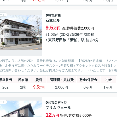
103
1階
5,500円
0ヶ月
5万円
万円
ート
柏市
新柏
石塚ビル
9.5
万円
管理/共益費2,000円
51.03㎡ (2DK) /築36年 /3階建
東武野田線
「
新柏
」駅 徒歩9分
い勝手の良い人気の2DK！重量鉄骨造りの２階角部屋 【2026年4月末頃 リノ
換 北側洋室に折りたたみワークデスク＋L型飾り棚＋アクセントクロスを設置】／
軽にお問い合わせください。当社が内見からご入居までサポートいたします！お部屋探
部屋番号
所在階
賃料
管理費・共益費
敷金/保証金
礼金
9.5
202
2階
2,000円
0ヶ月
1ヶ月
万円
ート
柏市
名戸ケ谷
プリムヴェール
12
万円
管理/共益費5,000円