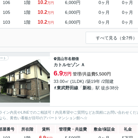
10.2
106
1階
6,000円
0ヶ月
0ヶ月
万円
10.2
105
1階
6,000円
0ヶ月
0ヶ月
万円
10.2
103
1階
6,000円
0ヶ月
0ヶ月
万円
すべて見る（全7件）
ート
流山市
名都借
カトルセゾン Ａ
6.9
万円
管理/共益費5,500円
33.00㎡ (1LDK) /築19年 /2階建
東武野田線
「
新柏
」駅 徒歩38分
ライン内見やLINEでのご相談可！内見希望やご質問などお気軽にお問い合わせく
なら、黄色い看板が目印のアパートマンション館へ☆
部屋番号
所在階
賃料
管理費・共益費
敷金/保証金
礼金
6.9