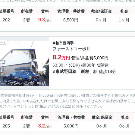
い。当社が内見からご入居までサポートいたします！お部屋探しなら、黄色い看板が目
部屋番号
所在階
賃料
管理費・共益費
敷金/保証金
礼金
9.3
202
2階
6,500円
0ヶ月
1ヶ月
万円
ート
柏市
豊四季
ファーストコーポⅡ
8.2
万円
管理/共益費5,000円
53.39㎡ (3DK) /築30年 /2階建
東武野田線
「
新柏
」駅 徒歩18分
Ｒ常磐線南柏駅徒歩7分（約560m)！お財布に優しい都市ガス物件です！防犯カメ
ご内見ください♪★あなただけのお気に入り空間を作りませんか？当社が内見から
のアパートマンション館 柏店 04(7167)1222 にお任せください♪
部屋番号
所在階
賃料
管理費・共益費
敷金/保証金
礼金
8.2
205
2階
5,000円
0ヶ月
0ヶ月
万円