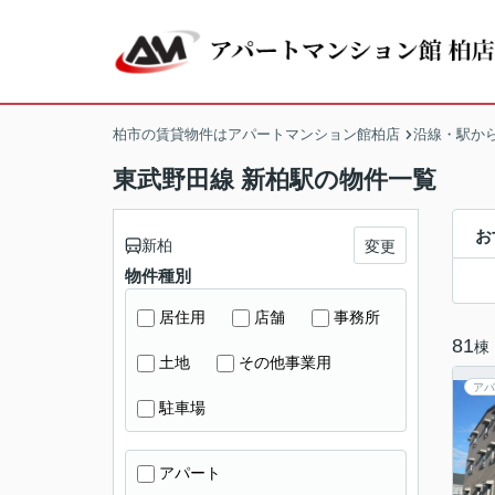
柏市の賃貸物件はアパートマンション館柏店
沿線・駅か
東武野田線 新柏駅の物件一覧
お
新柏
変更
物件種別
居住用
店舗
事務所
81
棟
土地
その他事業用
アパ
駐車場
アパート