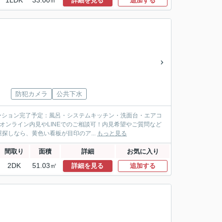
1LDK
33.00㎡
詳細を見る
追加する
防犯カメラ
公共下水
ベーション完了予定：風呂・システムキッチン・洗面台・エアコ
オンライン内見やLINEでのご相談可！内見希望やご質問など
しなら、黄色い看板が目印のア...
もっと見る
間取り
面積
詳細
お気に入り
2DK
51.03㎡
詳細を見る
追加する