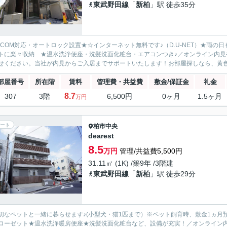
東武野田線
「
新柏
」駅 徒歩35分
ECOM対応・オートロック設置★☆インターネット無料です♪（D.U-NET）★雨
トに楽々収納 ★温水洗浄便座・洗髪洗面化粧台・エアコンつき♪／オンライン内見や
せください。当社が内見からご入居までサポートいたします！お部屋探しなら、黄色い
部屋番号
所在階
賃料
管理費・共益費
敷金/保証金
礼金
8.7
307
3階
6,500円
0ヶ月
1.5ヶ月
万円
ート
柏市
中央
dearest
8.5
万円
管理/共益費5,500円
31.11㎡ (1K) /築9年 /3階建
東武野田線
「
新柏
」駅 徒歩29分
切なペットと一緒に暮らせます♪(小型犬・猫1匹まで）※ペット飼育時、敷金1ヵ月
ローゼット★温水洗浄暖房便座★洗髪洗面化粧台など、設備が充実！／オンライン内