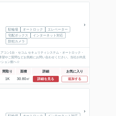
駐輪場
オートロック
エレベーター
宅配ボックス
インターネット対応
防犯カメラ
アコン1台・セコム セキュリティシステム・オートロック・
見希望やご質問などお気軽にお問い合わせください。当社が内見
ンション館へ☆
間取り
面積
詳細
お気に入り
1K
30.80㎡
詳細を見る
追加する
駐輪場
オートロック
インターネット対応