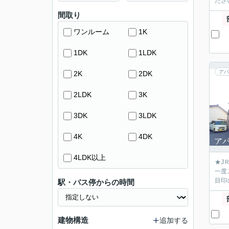
ださ
間取り
ワンルーム
1K
1DK
1LDK
アパ
2K
2DK
2LDK
3K
3DK
3LDK
4K
4DK
4LDK以上
★J
一度
目印
駅・バス停からの時間
建物構造
追加する