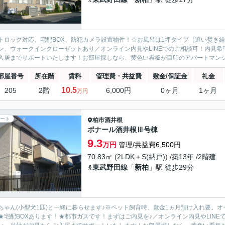
トロック対応、宅配BOX、防犯カメラ設置物件！☆お風呂は1坪タイプ（追い焚き
ン、ウォークインクローゼットあり／オンライン内見やLINEでのご相談可！内見
入居までサポートいたします！お部屋探しなら、黄色い看板が目印のアパートマン
部屋番号
所在階
賃料
管理費・共益費
敷金/保証金
礼金
10.5
205
2階
6,000円
0ヶ月
1ヶ月
万円
ート
柏市
酒井根
ボナール酒井根Ⅲ号棟
9.3
万円
管理/共益費6,500円
70.83㎡ (2LDK＋S(納戸)) /築13年 /2階建
東武野田線
「
新柏
」駅 徒歩29分
ちゃん(小型犬1匹)と一緒に暮らせます♪※ペット飼育時、敷金1ヵ月預け入れ要。オ
★宅配BOXあります！★都市ガスです！まずはご内見を♪／オンライン内見やLIN