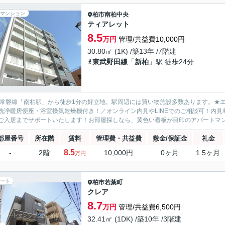
マンション
柏市
南柏中央
ティアレット
8.5
万円
管理/共益費10,000円
30.80㎡ (1K) /築13年 /7階建
東武野田線
「
新柏
」駅 徒歩24分
R常磐線「南柏駅」から徒歩1分の好立地。駅周辺には買い物施設多数あります。★エ
洗浄暖房便座・浴室換気乾燥機付き！／オンライン内見やLINEでのご相談可！内
ご入居までサポートいたします！お部屋探しなら、黄色い看板が目印のアパートマ
部屋番号
所在階
賃料
管理費・共益費
敷金/保証金
礼金
8.5
-
2階
10,000円
0ヶ月
1.5ヶ月
万円
ート
柏市
若葉町
クレア
8.7
万円
管理/共益費6,500円
32.41㎡ (1DK) /築10年 /3階建