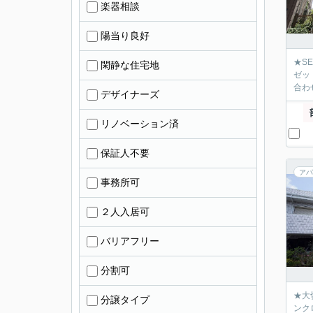
楽器相談
陽当り良好
★S
閑静な住宅地
ゼッ
合わ
デザイナーズ
リノベーション済
保証人不要
アパ
事務所可
２人入居可
バリアフリー
分割可
★大
分譲タイプ
ンク