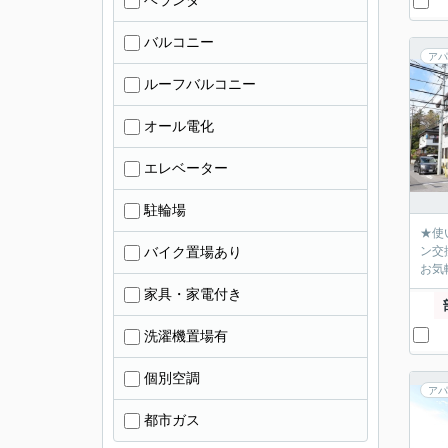
ベランダ
バルコニー
アパ
ルーフバルコニー
オール電化
エレベーター
駐輪場
★使
バイク置場あり
ン交
お気
家具・家電付き
洗濯機置場有
個別空調
アパ
都市ガス