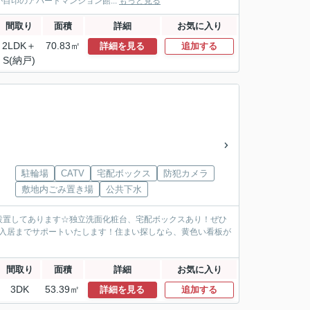
印のアパートマンション館...
もっと見る
間取り
面積
詳細
お気に入り
2LDK＋
70.83㎡
詳細を見る
追加する
S(納戸)
駐輪場
CATV
宅配ボックス
防犯カメラ
敷地内ごみ置き場
公共下水
ラ設置してあります☆独立洗面化粧台、宅配ボックスあり！ぜひ
ご入居までサポートいたします！住まい探しなら、黄色い看板が
間取り
面積
詳細
お気に入り
3DK
53.39㎡
詳細を見る
追加する