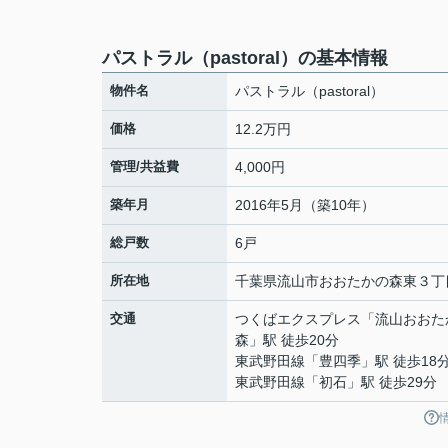
パストラル（pastoral）の基本情報
物件名
パストラル（pastoral）
価格
12.2万円
管理/共益費
4,000円
築年月
2016年5月（築10年）
総戸数
6戸
所在地
千葉県
流山市
おおたかの森東
３丁目
交通
つくばエクスプレス
「
流山おおた
森
」駅 徒歩20分
東武野田線
「
豊四季
」駅 徒歩18
東武野田線
「
初石
」駅 徒歩29分