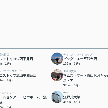
活雑貨店
ディスカウントショップ
ツモトキヨシ西平井店
ビッグ・エー平和台店
2ｍ（1分）
176ｍ（3分）
ンビニエンスストア
生活雑貨店
ニストップ流山平和台店
マムズ・マート流山おおたか
79ｍ（4分）
ストア
311ｍ（4分）
ームセンター
大学
ームセンター ビバホーム 流
江戸川大学
店
366ｍ（5分）
32ｍ（5分）