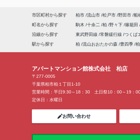
市区町村から探す
柏市
流山市
松戸市
野田市
船
町名から探す
駒木
十余二
柏
野々下
篠籠田
沿線から探す
東武野田線
常磐緩行線
つくば
駅から探す
柏
流山おおたかの森
豊四季
柏
アパートマンション館株式会社 柏店
〒277-0005
千葉県柏市柏１丁目1-10
営業時間：
平日9:30～18：30 土日祭10：00～19：0
定休日：
水曜日
お問い合わせ