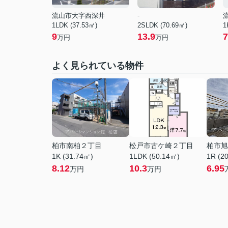
流山市大字西深井
-
1LDK (37.53㎡)
2SLDK (70.69㎡)
1
9
13.9
7
万円
万円
よく見られている物件
柏市南柏２丁目
松戸市古ケ崎２丁目
柏市旭
1K (31.74㎡)
1LDK (50.14㎡)
1R (2
8.12
10.3
6.95
万円
万円