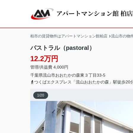
柏市の賃貸物件はアパートマンション館柏店
流山市の物
パストラル（pastoral）
12.2万円
管理/共益費 4,000円
千葉県
流山市
おおたかの森東
３丁目33-5
つくばエクスプレス「流山おおたかの森」駅徒歩20
1
/
20