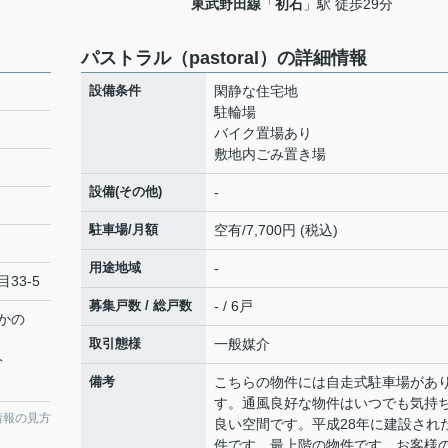
東武野田線
「
初石
」駅 徒歩29分
パストラル（pastoral）の詳細情報
設備条件
閑静な住宅地
駐輪場
バイク置場あり
敷地内ごみ置き場
設備(その他)
-
駐車場/月額
空有/7,700円 (税込)
用途地域
-
33-5
募集戸数 / 総戸数
- / 6戸
かの
取引態様
一般媒介
分
備考
こちらの物件には自走式駐車場があ
す。通風良好な物件はいつでも気持
情報の見方
良い空間です。平成28年に建設され
件です。最上階の物件です。お客様