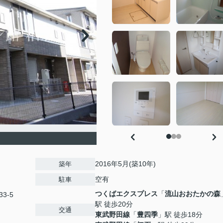
2016年5月(築10年)
築年
空有
駐車
つくばエクスプレス
「
流山おおたかの森
3-5
駅 徒歩20分
交通
東武野田線
「
豊四季
」駅 徒歩18分