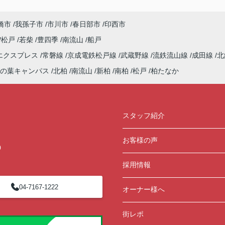
橋市
我孫子市
市川市
春日部市
印西市
松戸
若柴
豊四季
南流山
船戸
エクスプレス
常磐線
京成電鉄松戸線
武蔵野線
流鉄流山線
成田線
北
の葉キャンパス
北柏
南流山
新柏
南柏
松戸
柏たなか
スタッフ紹介
お客様の声
0
採用情報
04-7167-1222
オーナー様へ
街レポ