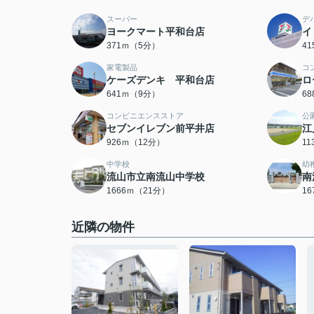
スーパー
デ
ヨークマート平和台店
イ
371ｍ（5分）
4
家電製品
コ
ケーズデンキ 平和台店
ロ
641ｍ（9分）
6
コンビニエンスストア
公
セブンイレブン前平井店
江
926ｍ（12分）
1
中学校
幼
流山市立南流山中学校
南
1666ｍ（21分）
1
近隣の物件