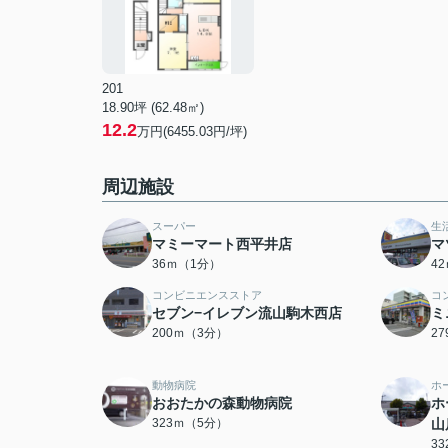
201
18.90坪 (62.48㎡)
12.2
万円(6455.03円/坪)
周辺施設
スーパー
生
マミーマート西平井店
マ
36ｍ（1分）
4
コンビニエンスストア
コ
セブン−イレブン流山駒木西店
ミ
200ｍ（3分）
2
動物病院
ホ
おおたかの森動物病院
ホ
323ｍ（5分）
山
3