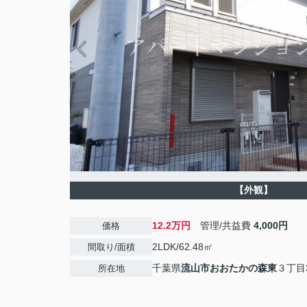
【外観】
12.2万円
管理/共益費
4,000円
価格
2LDK/62.48㎡
間取り/面積
千葉県
流山市
おおたかの森東
３丁目3
所在地