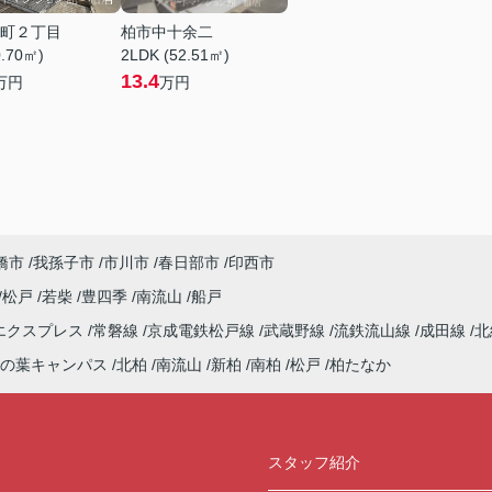
町２丁目
柏市中十余二
0.70㎡)
2LDK (52.51㎡)
13.4
万円
万円
橋市
我孫子市
市川市
春日部市
印西市
松戸
若柴
豊四季
南流山
船戸
エクスプレス
常磐線
京成電鉄松戸線
武蔵野線
流鉄流山線
成田線
北
の葉キャンパス
北柏
南流山
新柏
南柏
松戸
柏たなか
スタッフ紹介