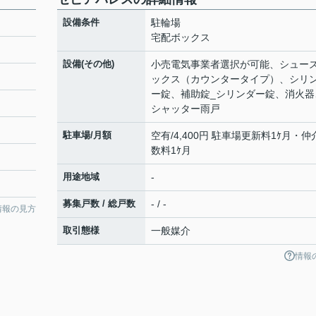
設備条件
駐輪場
宅配ボックス
設備(その他)
小売電気事業者選択が可能、シュー
ックス（カウンタータイプ）、シリ
ー錠、補助錠_シリンダー錠、消火器
シャッター雨戸
駐車場/月額
空有/4,400円 駐車場更新料1ｹ月・仲
数料1ｹ月
用途地域
-
募集戸数 / 総戸数
- / -
情報の見方
取引態様
一般媒介
情報