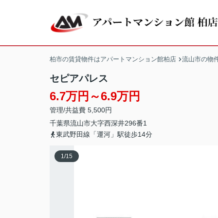
柏市の賃貸物件はアパートマンション館柏店
流山市の物
セピアパレス
6.7万円～6.9万円
管理/共益費 5,500円
千葉県
流山市
大字西深井
296番1
東武野田線「運河」駅徒歩14分
1
/
15