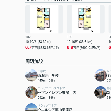
102
106
2
10.10坪 (33.39㎡)
10.16坪 (33.61㎡)
1
6.7
6.8
6
万円(6633.66円/坪)
万円(6692.91円/坪)
周辺施設
小学校
レ
西深井小学校
す
445ｍ（6分）
5
コンビニエンスストア
郵
セブンイレブン東深井店
新
592ｍ（8分）
7
ドラッグストア
ウエルシア流山美原店