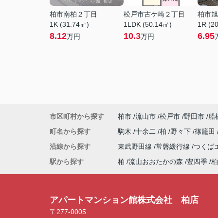
柏市南柏２丁目
松戸市古ケ崎２丁目
柏市旭
1K (31.74㎡)
1LDK (50.14㎡)
1R (2
8.12
10.3
6.95
万円
万円
市区町村から探す
柏市
流山市
松戸市
野田市
船
町名から探す
駒木
十余二
柏
野々下
篠籠田
沿線から探す
東武野田線
常磐緩行線
つくば
駅から探す
柏
流山おおたかの森
豊四季
柏
アパートマンション館株式会社 柏店
〒277-0005