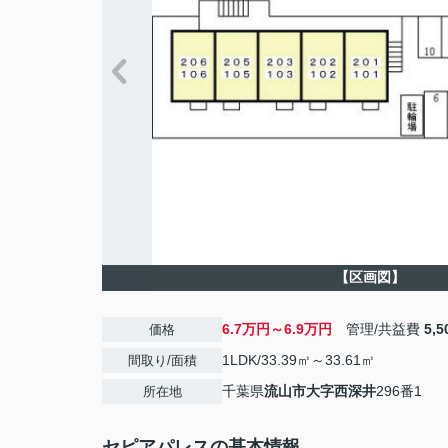
【区画図】
6.7万円～6.9万円
管理/共益費
5,
価格
1LDK/33.39㎡～33.61㎡
間取り/面積
千葉県
流山市
大字西深井
296番1
所在地
セピアパレスの基本情報