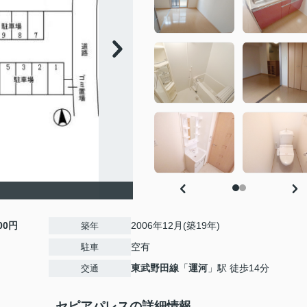
500円
2006年12月(築19年)
築年
空有
駐車
東武野田線
「
運河
」駅 徒歩14分
交通
セピアパレスの詳細情報