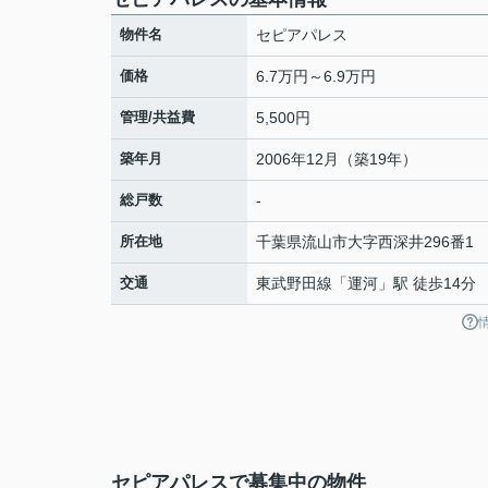
物件名
セピアパレス
価格
6.7万円～6.9万円
管理/共益費
5,500円
築年月
2006年12月（築19年）
総戸数
-
所在地
千葉県
流山市
大字西深井
296番1
交通
東武野田線
「
運河
」駅 徒歩14分
セピアパレスで募集中の物件