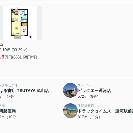
02
0.10坪 (33.39㎡)
.9
万円(6831.68円/坪)
ンタルビデオ
スーパー
ばる書店 TSUTAYA 流山店
ビックエー運河店
55ｍ（7分）
572ｍ（8分）
便局
生活雑貨店
川郵便局
ドラックセイムス 運河駅前
80ｍ（10分）
817ｍ（11分）