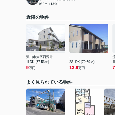
980ｍ（13分）
近隣の物件
流山市大字西深井
-
1LDK (37.53㎡)
2SLDK (70.69㎡)
1
9
13.9
7
万円
万円
よく見られている物件