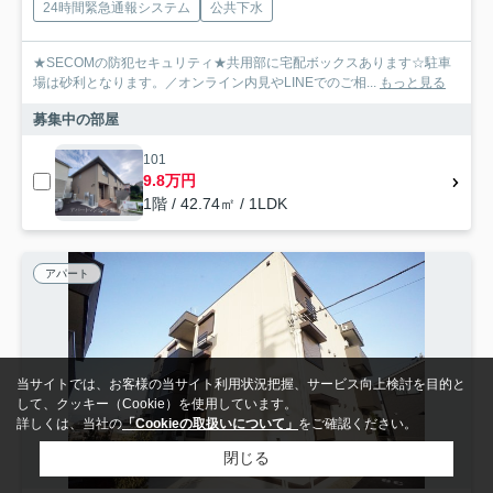
24時間緊急通報システム
公共下水
★SECOMの防犯セキュリティ★共用部に宅配ボックスあります☆駐車
場は砂利となります。／オンライン内見やLINEでのご相...
もっと見る
募集中の部屋
101
9.8万円
1階 / 42.74㎡ / 1LDK
アパート
当サイトでは、お客様の当サイト利用状況把握、サービス向上検討を目的と
して、クッキー（Cookie）を使用しています。
詳しくは、当社の
「Cookieの取扱いについて」
をご確認ください。
閉じる