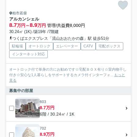
柏市若柴
アルカンシェル
8.7
8.9
万円～
万円
管理/共益費8,000円
30.24㎡ (1K) /築19年 /7階建
つくばエクスプレス「流山おおたかの森」駅 徒歩51分
駐輪場
オートロック
エレベーター
CATV
宅配ボックス
インターネット対応
オートロック付で単身の方にお勧めです☆宅配ＢＯＸ有り☆室内物干し
付き☆安心な1人暮らしをサポートするカメラ付インターフォ...
もっと
見る
募集中の部屋
603
8.7万円
6階 / 30.24㎡ / 1K
702
8.9万円