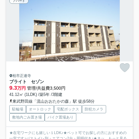
アパート
柏市正連寺
ブライト セゾン
9.3
万円
管理/共益費3,500円
41.12㎡ (1LDK) /築5年 /3階建
東武野田線「流山おおたかの森」駅 徒歩58分
駐輪場
オートロック
宅配ボックス
防犯カメラ
敷地内ごみ置き場
バイク置場あり
★在宅ワークにも嬉しい１LDK♪★ペット可でお探しの方におすすめの
一室です♪バストイレ別・エアコン2台・照明付き♪★ネッ...
もっと見る