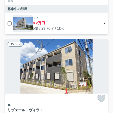
見る
募集中の部屋
507
8.2万円
5階 / 29.70㎡ / 1DK
アパート
-
リヴェール ヴィラⅠ