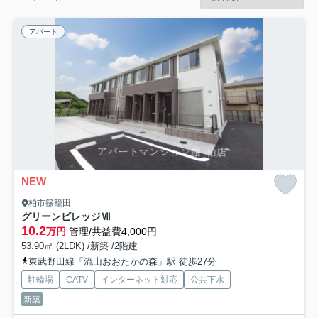
アパート
NEW
柏市篠籠田
グリーンビレッジⅦ
10.2
万円
管理/共益費4,000円
53.90㎡ (2LDK) /新築 /2階建
東武野田線「流山おおたかの森」駅 徒歩27分
駐輪場
CATV
インターネット対応
公共下水
新築