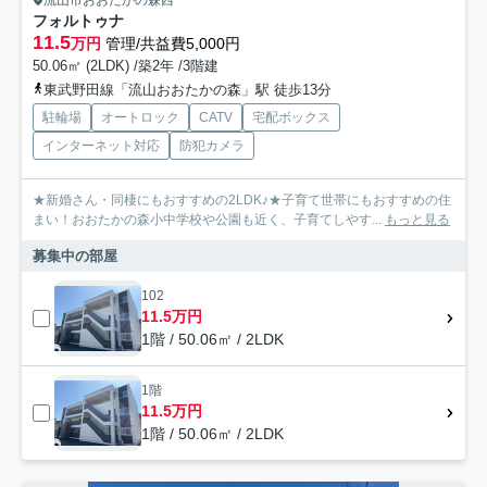
流山市おおたかの森西
フォルトゥナ
11.5
万円
管理/共益費5,000円
50.06㎡ (2LDK) /築2年 /3階建
東武野田線「流山おおたかの森」駅 徒歩13分
駐輪場
オートロック
CATV
宅配ボックス
インターネット対応
防犯カメラ
★新婚さん・同棲にもおすすめの2LDK♪★子育て世帯にもおすすめの住
まい！おおたかの森小中学校や公園も近く、子育てしやす...
もっと見る
募集中の部屋
102
11.5万円
1階 / 50.06㎡ / 2LDK
1階
11.5万円
1階 / 50.06㎡ / 2LDK