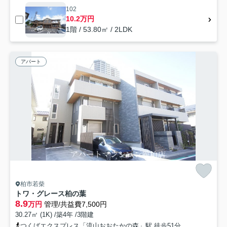
102
10.2万円
1階 / 53.80㎡ / 2LDK
アパート
柏市若柴
トワ・グレース柏の葉
8.9
万円
管理/共益費7,500円
30.27㎡ (1K) /築4年 /3階建
つくばエクスプレス「流山おおたかの森」駅 徒歩51分