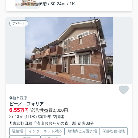
6階 / 30.24㎡ / 1K
アパート
柏市西原
ピーノ フォリア
6.55
万円
管理/共益費2,300円
37.13㎡ (1LDK) /築18年 /2階建
東武野田線「流山おおたかの森」駅 徒歩38分
駐輪場
インターネット対応
敷地内ごみ置き場
閑静な住宅地