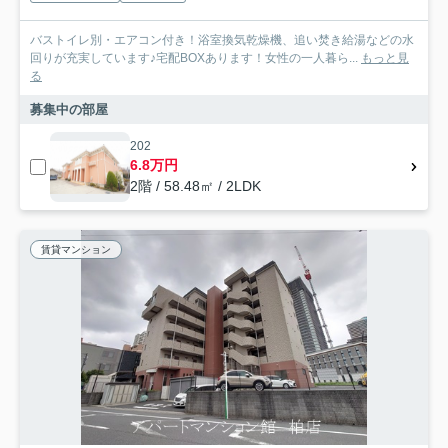
バストイレ別・エアコン付き！浴室換気乾燥機、追い焚き給湯などの水
回りが充実しています♪宅配BOXあります！女性の一人暮ら...
もっと見
る
募集中の部屋
202
6.8万円
2階 / 58.48㎡ / 2LDK
賃貸マンション