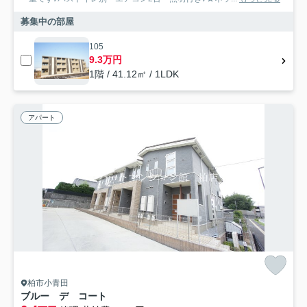
募集中の部屋
105
9.3万円
1階 / 41.12㎡ / 1LDK
アパート
柏市小青田
ブルー デ コート