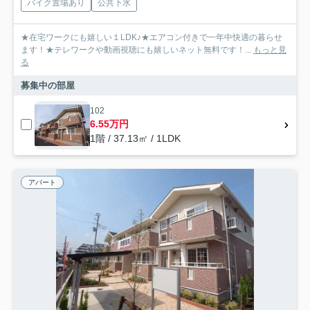
バイク置場あり
公共下水
★在宅ワークにも嬉しい１LDK♪★エアコン付きで一年中快適の暮らせ
ます！★テレワークや動画視聴にも嬉しいネット無料です！...
もっと見
る
募集中の部屋
102
6.55万円
1階 / 37.13㎡ / 1LDK
アパート