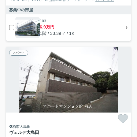
募集中の部屋
103
6.9万円
1階 / 33.39㎡ / 1K
アパート
柏市大島田
ヴェルデ大島田