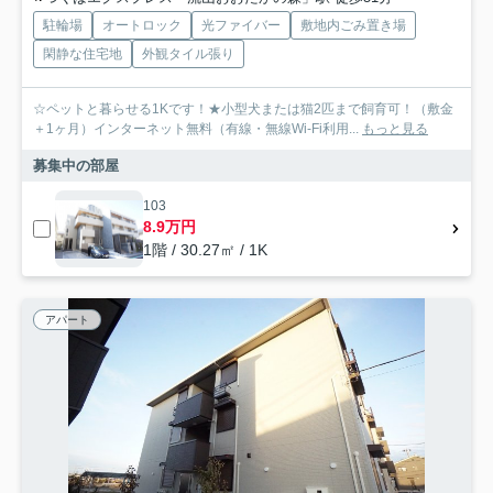
駐輪場
オートロック
光ファイバー
敷地内ごみ置き場
閑静な住宅地
外観タイル張り
☆ペットと暮らせる1Kです！★小型犬または猫2匹まで飼育可！（敷金
＋1ヶ月）インターネット無料（有線・無線Wi-Fi利用...
もっと見る
募集中の部屋
103
8.9万円
1階 / 30.27㎡ / 1K
アパート