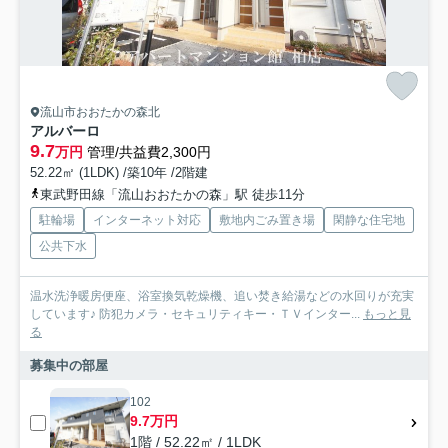
流山市おおたかの森北
アルバーロ
9.7
万円
管理/共益費2,300円
52.22㎡ (1LDK) /築10年 /2階建
東武野田線「流山おおたかの森」駅 徒歩11分
駐輪場
インターネット対応
敷地内ごみ置き場
閑静な住宅地
公共下水
温水洗浄暖房便座、浴室換気乾燥機、追い焚き給湯などの水回りが充実
しています♪ 防犯カメラ・セキュリティキー・ＴＶインター...
もっと見
る
募集中の部屋
102
9.7万円
1階 / 52.22㎡ / 1LDK