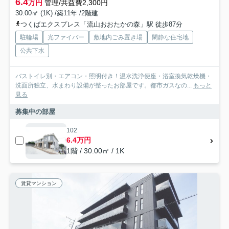
6.4
万円
管理/共益費2,300円
30.00㎡ (1K) /築11年 /2階建
つくばエクスプレス「流山おおたかの森」駅 徒歩87分
駐輪場
光ファイバー
敷地内ごみ置き場
閑静な住宅地
公共下水
バストイレ別・エアコン・照明付き！温水洗浄便座・浴室換気乾燥機・
洗面所独立、水まわり設備が整ったお部屋です。都市ガスなの...
もっと
見る
募集中の部屋
102
6.4万円
1階 / 30.00㎡ / 1K
賃貸マンション