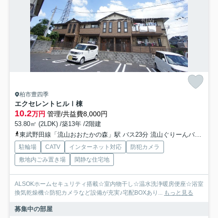
柏市豊四季
エクセレントヒルⅠ棟
10.2
万円
管理/共益費8,000円
53.80㎡ (2LDK) /築13年 /2階建
東武野田線「流山おおたかの森」駅 バス23分 流山ぐりーんバス「豊四季第一公園」 停歩8分
駐輪場
CATV
インターネット対応
防犯カメラ
敷地内ごみ置き場
閑静な住宅地
ALSOKホームセキュリティ搭載☆室内物干し☆温水洗浄暖房便座☆浴室
換気乾燥機☆防犯カメラなど設備が充実♪宅配BOXあり...
もっと見る
募集中の部屋