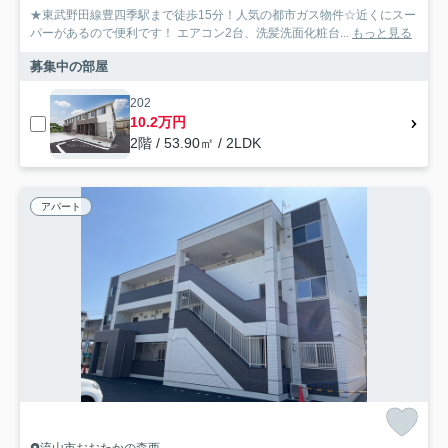
★東武野田線豊四季駅まで徒歩15分！人気の都市ガス物件☆近くにスー
パーがあるので便利です！ エアコン2台、洗髪洗面化粧台...
もっと見る
募集中の部屋
202
10.2万円
2階 / 53.90㎡ / 2LDK
アパート