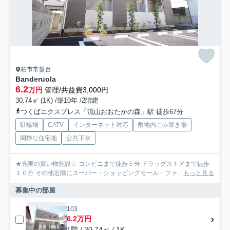
柏市常盤台
Banderuola
6.2
万円
管理/共益費3,000円
30.74㎡ (1K) /築10年 /2階建
つくばエクスプレス「流山おおたかの森」駅 徒歩67分
駐輪場
CATV
インターネット対応
敷地内ごみ置き場
閑静な住宅地
公共下水
★充実の買い物施設☆ コンビニまで徒歩５分 ドラッグストアまで徒歩
１０分 その他近隣にスーパー・ショッピングモール・ファ...
もっと見る
募集中の部屋
103
6.2万円
1階 / 30.74㎡ / 1K