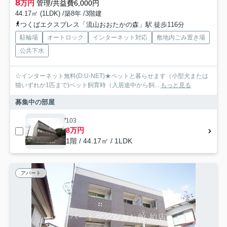
8
万円
管理/共益費6,000円
44.17㎡ (1LDK) /築8年 /3階建
つくばエクスプレス「流山おおたかの森」駅 徒歩116分
駐輪場
オートロック
インターネット対応
敷地内ごみ置き場
公共下水
☆インターネット無料(D.U-NET)★ペットと暮らせます（小型犬または
猫いずれか1匹まで)ペット飼育時（入居途中から飼...
もっと見る
募集中の部屋
103
8万円
1階 / 44.17㎡ / 1LDK
アパート