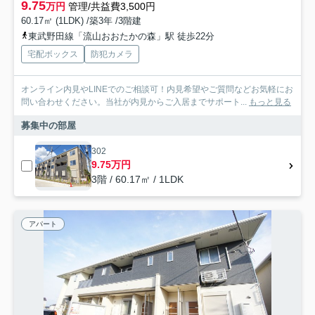
9.75
万円
管理/共益費3,500円
60.17㎡ (1LDK) /築3年 /3階建
東武野田線「流山おおたかの森」駅 徒歩22分
宅配ボックス
防犯カメラ
オンライン内見やLINEでのご相談可！内見希望やご質問などお気軽にお
問い合わせください。当社が内見からご入居までサポート...
もっと見る
募集中の部屋
302
9.75万円
3階 / 60.17㎡ / 1LDK
アパート