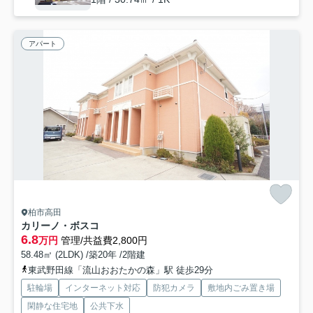
アパート
柏市高田
カリーノ・ボスコ
6.8
万円
管理/共益費2,800円
58.48㎡ (2LDK) /築20年 /2階建
東武野田線「流山おおたかの森」駅 徒歩29分
駐輪場
インターネット対応
防犯カメラ
敷地内ごみ置き場
閑静な住宅地
公共下水