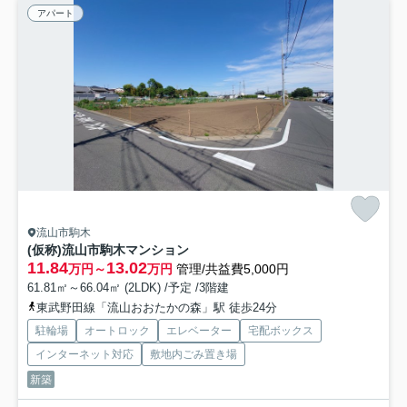
アパート
流山市駒木
(仮称)流山市駒木マンション
11.84
13.02
万円～
万円
管理/共益費5,000円
61.81㎡～66.04㎡ (2LDK) /予定 /3階建
東武野田線「流山おおたかの森」駅 徒歩24分
駐輪場
オートロック
エレベーター
宅配ボックス
インターネット対応
敷地内ごみ置き場
新築