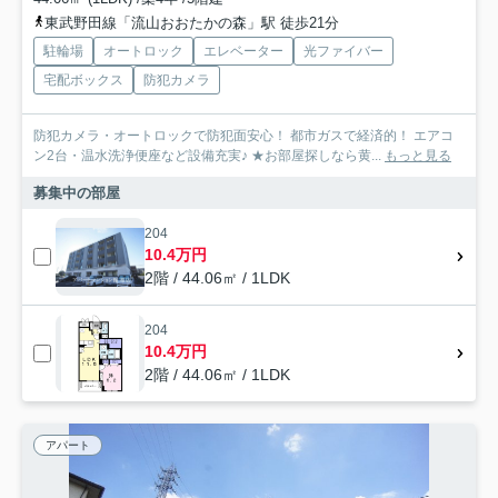
東武野田線「流山おおたかの森」駅 徒歩21分
駐輪場
オートロック
エレベーター
光ファイバー
宅配ボックス
防犯カメラ
防犯カメラ・オートロックで防犯面安心！ 都市ガスで経済的！ エアコ
ン2台・温水洗浄便座など設備充実♪ ★お部屋探しなら黄...
もっと見る
募集中の部屋
204
10.4万円
2階 / 44.06㎡ / 1LDK
204
10.4万円
2階 / 44.06㎡ / 1LDK
アパート