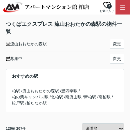
0
お気に入り
つくばエクスプレス 流山おおたかの森駅の物件一
覧
流山おおたかの森駅
変更
募集中
変更
おすすめの駅
柏駅
/
流山おおたかの森駅
/
豊四季駅
/
柏の葉キャンパス駅
/
北柏駅
/
南流山駅
/
新柏駅
/
南柏駅
/
松戸駅
/
柏たなか駅
126
棟
207
件