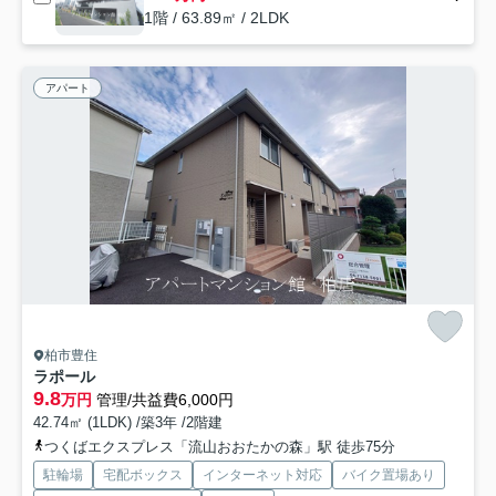
1階 / 63.89㎡ / 2LDK
アパート
柏市豊住
ラポール
9.8
万円
管理/共益費6,000円
42.74㎡ (1LDK) /築3年 /2階建
つくばエクスプレス「流山おおたかの森」駅 徒歩75分
駐輪場
宅配ボックス
インターネット対応
バイク置場あり