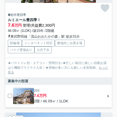
柏市豊四季
ルミエール豊四季Ⅰ
7.6
万円
管理/共益費2,300円
46.09㎡ (1LDK) /築15年 /2階建
東武野田線「流山おおたかの森」駅 徒歩31分
駐輪場
インターネット対応
敷地内ごみ置き場
バイク置場あり
公共下水
★バストイレ別・エアコン・照明付き♪★忙しい毎日に嬉しい自動お湯
はり機能でラクラク入浴！★荷物が多い方にも嬉しい全室収納...
もっと
見る
募集中の部屋
203
7.6万円
2階 / 46.09㎡ / 1LDK