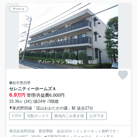
アパート
柏市豊四季
セレニティーホームズＡ
6.9
万円
管理/共益費6,000円
33.39㎡ (1K) /築24年 /3階建
東武野田線「流山おおたかの森」駅 徒歩27分
CATV
宅配ボックス
敷地内ごみ置き場
公共下水
東武鉄道野田線 豊四季駅 徒歩10分！インターネット無料です！
（D.U-NET。Wi-Fi）★宅配BOX有り・ウォークイ...
もっと見る