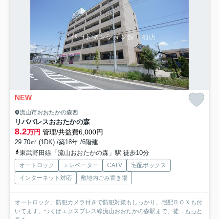
NEW
流山市おおたかの森西
リバパレスおおたかの森
8.2
万円
管理/共益費6,000円
29.70㎡ (1DK) /築18年 /6階建
東武野田線「流山おおたかの森」駅 徒歩10分
オートロック
エレベーター
CATV
宅配ボックス
インターネット対応
敷地内ごみ置き場
オートロック、防犯カメラ付きで防犯対策もしっかり。宅配ＢＯＸも付
いてます。つくばエクスプレス線流山おおたかの森駅まで、徒...
もっと