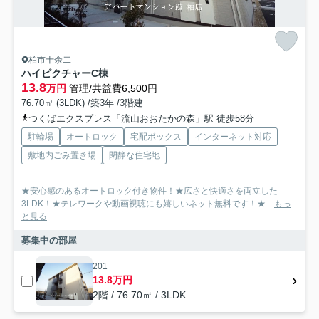
柏市十余二
ハイピクチャーC棟
13.8
万円
管理/共益費6,500円
76.70㎡ (3LDK) /築3年 /3階建
つくばエクスプレス「流山おおたかの森」駅 徒歩58分
駐輪場
オートロック
宅配ボックス
インターネット対応
敷地内ごみ置き場
閑静な住宅地
★安心感のあるオートロック付き物件！★広さと快適さを両立した
3LDK！★テレワークや動画視聴にも嬉しいネット無料です！★...
もっ
と見る
募集中の部屋
201
13.8万円
2階 / 76.70㎡ / 3LDK