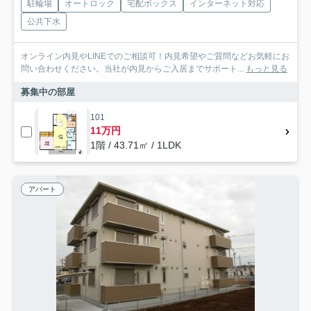
駐輪場
オートロック
宅配ボックス
インターネット対応
公共下水
オンライン内見やLINEでのご相談可！内見希望やご質問などお気軽にお
問い合わせください。当社が内見からご入居までサポート...
もっと見る
募集中の部屋
101
11万円
1階 / 43.71㎡ / 1LDK
アパート