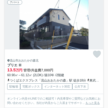
アパート
流山市おおたかの森北
ブリエ Ⅲ
13.5
万円
管理/共益費7,000円
60.90㎡～61.12㎡ (2LDK) /築10年 /2階建
つくばエクスプレス「流山おおたかの森」駅 徒歩18分
東武野田線「流山おおたかの森」駅 徒歩16分
駐輪場
宅配ボックス
インターネット対応
公共下水
オンライン内見やLINEでのご相談可！内見希望やご質問などお気軽にお
問い合わせください。当社が内見からご入居までサポート...
もっと見る