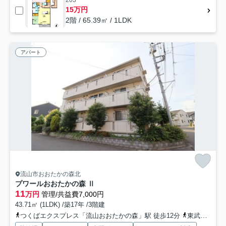
203
15万円
2階 / 65.39㎡ / 1LDK
アパート
流山市おおたかの森北
プワールおおたかの森 Ⅱ
11
万円
管理/共益費7,000円
43.71㎡ (1LDK) /築17年 /3階建
つくばエクスプレス「流山おおたかの森」駅 徒歩12分
東武野田線「流山おおたかの森」駅 徒歩12分