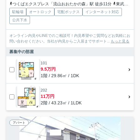
つくばエクスプレス「流山おおたかの森」駅 徒歩11分
東武野田線「流山おおたかの森」駅 徒歩11分
駐輪場
オートロック
宅配ボックス
インターネット対応
公共下水
オンライン内見やLINEでのご相談可！内見希望やご質問などお気軽にお
問い合わせください。当社が内見からご入居までサポート...
もっと見る
募集中の部屋
101
9.5万円
1階 / 29.86㎡ / 1DK
202
11万円
2階 / 43.23㎡ / 1LDK
アパート