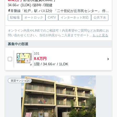
34.66㎡ (1LDK) /築8年 /3階建
常磐線「松戸」駅 バス12分 「二十世紀が丘市民センター」 停歩4分
駐輪場
オートロック
CATV
インターネット対応
公共下水
オンライン内見やLINEでのご相談可！内見希望やご質問などお気軽にお
問い合わせください。当社が内見からご入居までサポート...
もっと見る
募集中の部屋
101
8.6万円
1階 / 34.66㎡ / 1LDK
賃貸マンション