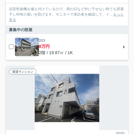
浴室乾燥機を備え付けているので、雨の日など外に干せない時でも部屋
干し特有の臭いを防げます。モニターで来訪者を確認して、イ...
もっと
見る
募集中の部屋
203
8万円
2階 / 19.87㎡ / 1K
賃貸マンション