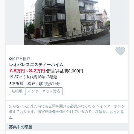
松戸市松戸
レオパレスエスティーハイム
7.8
8.2
万円～
万円
管理/共益費8,000円
19.87㎡ (1K) /築18年 /3階建
常磐線「松戸」駅 徒歩17分
駐輪場
インターネット対応
知らない人が来た時でも玄関を開ける必要がなくなるTVインターホンを
備えております。浴室乾燥機を備え付けているので、湿気を...
もっと見
る
募集中の部屋