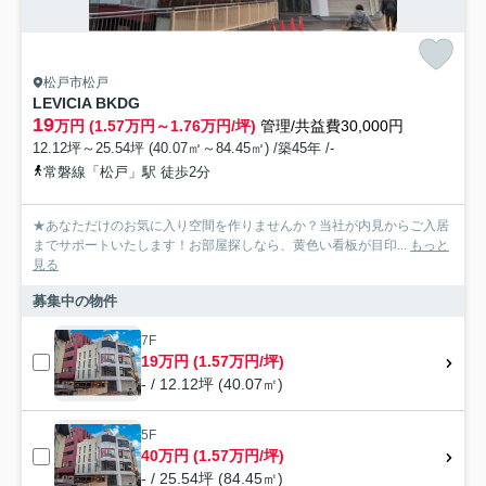
松戸市松戸
LEVICIA BKDG
19
万円 (1.57万円～1.76万円/坪)
管理/共益費30,000円
12.12坪～25.54坪 (40.07㎡～84.45㎡) /築45年 /-
常磐線「松戸」駅 徒歩2分
★あなただけのお気に入り空間を作りませんか？当社が内見からご入居
までサポートいたします！お部屋探しなら、黄色い看板が目印...
もっと
見る
募集中の物件
7F
19万円 (1.57万円/坪)
- / 12.12坪 (40.07㎡)
5F
40万円 (1.57万円/坪)
- / 25.54坪 (84.45㎡)