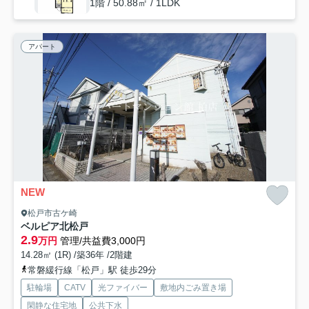
1階 / 50.88㎡ / 1LDK
アパート
NEW
松戸市古ケ崎
ベルピア北松戸
2.9
万円
管理/共益費3,000円
14.28㎡ (1R) /築36年 /2階建
常磐緩行線「松戸」駅 徒歩29分
駐輪場
CATV
光ファイバー
敷地内ごみ置き場
閑静な住宅地
公共下水