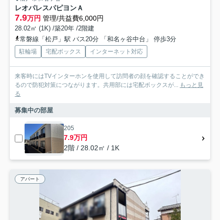
レオパレスパピヨンＡ
7.9
万円
管理/共益費6,000円
28.02㎡ (1K) /築20年 /2階建
常磐線「松戸」駅 バス20分 「和名ヶ谷中台」 停歩3分
駐輪場
宅配ボックス
インターネット対応
来客時にはTVインターホンを使用して訪問者の顔を確認することができ
るので防犯対策につながります。共用部には宅配ボックスが...
もっと見
る
募集中の部屋
205
7.9万円
2階 / 28.02㎡ / 1K
アパート