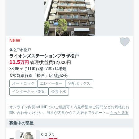
NEW
松戸市松戸
ライオンズステーションプラザ松戸
11.5
万円
管理/共益費12,000円
38.86㎡ (1LDK) /築27年 /14階建
常磐緩行線「松戸」駅 徒歩2分
オートロック
エレベーター
宅配ボックス
インターネット対応
公共下水
オンライン内見やLINEでのご相談可！内見希望やご質問などお気軽にお
問い合わせください。当社が内見からご入居までサポート...
もっと見る
募集中の部屋
０２０５