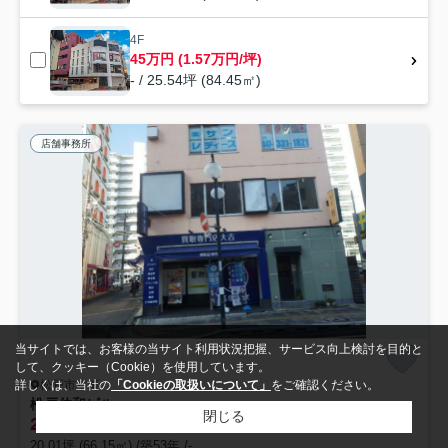
4F
45万円 (1.57万円/坪)
- / 25.54坪 (84.45㎡)
店舗事務所
当サイトでは、お客様の当サイト利用状況把握、サービス向上検討を目的と
して、クッキー（Cookie）を使用しています。
松戸市本町
詳しくは、当社の
「Cookieの取扱いについて」
をご確認ください。
松戸伸和ビル
閉じる
28.6
万円 (1.43万円/坪)
管理/共益費16,500円
20.01坪 (66.15㎡) /築53年 /-