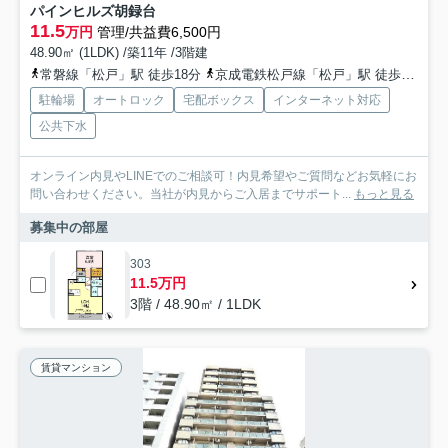
パインヒルズ胡録台
11.5
万円
管理/共益費6,500円
48.90㎡ (1LDK) /築11年 /3階建
常磐線「松戸」駅 徒歩18分
京成電鉄松戸線「松戸」駅 徒歩18分
駐輪場
オートロック
宅配ボックス
インターネット対応
公共下水
オンライン内見やLINEでのご相談可！内見希望やご質問などお気軽にお
問い合わせください。当社が内見からご入居までサポート...
もっと見る
募集中の部屋
303
11.5万円
3階 / 48.90㎡ / 1LDK
賃貸マンション