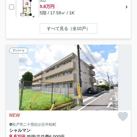
502
5.8万円
5階 / 17.58㎡ / 1K
すべて見る（全10戸）
アパート
NEW
松戸市二十世紀が丘中松町
シャルマン
8.6
万円
管理/共益費6,000円