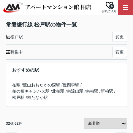
0
お気に入り
常磐緩行線 松戸駅の物件一覧
松戸駅
変更
募集中
変更
おすすめの駅
柏駅
/
流山おおたかの森駅
/
豊四季駅
/
柏の葉キャンパス駅
/
北柏駅
/
南流山駅
/
南柏駅
/
新柏駅
/
松戸駅
/
柏たなか駅
32
棟
62
件