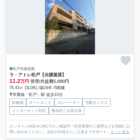
松戸市南花島
ラ・アトレ松戸【分譲賃貸】
11.2
万円
管理/共益費5,000円
75.43㎡ (3LDK) /築24年 /5階建
常磐線「松戸」駅 徒歩15分
駐輪場
オートロック
エレベーター
宅配ボックス
インターネット対応
敷地内ごみ置き場
オンライン内見やLINEでのご相談可！内見希望やご質問などお気軽にお
問い合わせください。当社が内見からご入居までサポート...
もっと見る