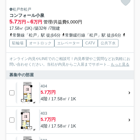
松戸市松戸
コンフォール小泉
5.7
6
万円～
万円
管理/共益費6,000円
17.58㎡ (1K) /築32年 /7階建
常磐線「松戸」駅 徒歩6分
常磐緩行線「松戸」駅 徒歩6分
京成電
駐輪場
オートロック
エレベーター
CATV
公共下水
オンライン内見やLINEでのご相談可！内見希望やご質問などお気軽にお
問い合わせください。当社が内見からご入居までサポート...
もっと見る
募集中の部屋
404
5.7万円
4階 / 17.58㎡ / 1K
403
5.7万円
4階 / 17.58㎡ / 1K