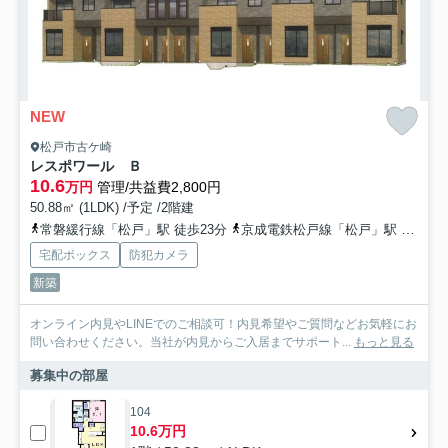
NEW
松戸市古ケ崎
レスポワール Ｂ
10.6
万円
管理/共益費2,800円
50.88㎡ (1LDK) /予定 /2階建
常磐緩行線「松戸」駅 徒歩23分
京成電鉄松戸線「松戸」駅 徒歩23分
宅配ボックス
防犯カメラ
新築
オンライン内見やLINEでのご相談可！内見希望やご質問などお気軽にお
問い合わせください。当社が内見からご入居までサポート...
もっと見る
募集中の部屋
104
10.6万円