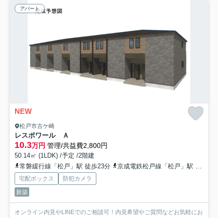
アパート
NEW
松戸市古ケ崎
レスポワール Ａ
10.3
万円
管理/共益費2,800円
50.14㎡ (1LDK) /予定 /2階建
常磐緩行線「松戸」駅 徒歩23分
京成電鉄松戸線「松戸」駅 徒歩23分
宅配ボックス
防犯カメラ
新築
オンライン内見やLINEでのご相談可！内見希望やご質問などお気軽にお