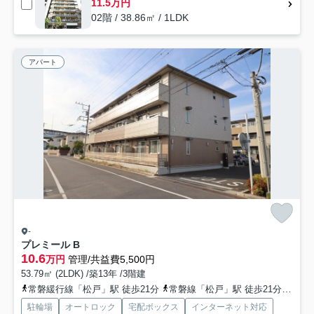
11.5万円
02階 / 38.86㎡ / 1LDK
アパート
-
プレミール B
10.6
万円
管理/共益費5,500円
53.79㎡ (2LDK) /築13年 /3階建
常磐緩行線「松戸」駅 徒歩21分
常磐線「松戸」駅 徒歩21分
京成
駐輪場
オートロック
宅配ボックス
インターネット対応