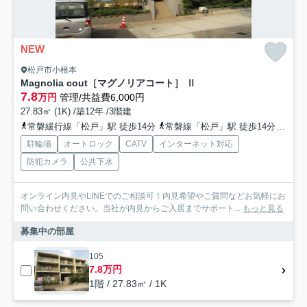
NEW
松戸市小根本
Magnolia cout［マグノリアコート］ Ⅱ
7.8
万円
管理/共益費6,000円
27.83㎡ (1K) /築12年 /3階建
常磐緩行線「松戸」駅 徒歩14分
常磐線「松戸」駅 徒歩14分
京成
駐輪場
オートロック
CATV
インターネット対応
防犯カメラ
公共下水
オンライン内見やLINEでのご相談可！内見希望やご質問などお気軽にお
問い合わせください。当社が内見からご入居までサポート...
もっと見る
募集中の部屋
105
7.8万円
1階 / 27.83㎡ / 1K