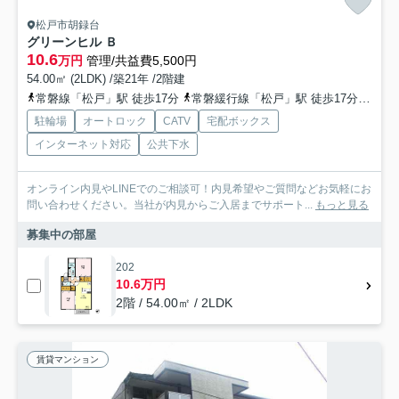
松戸市胡録台
グリーンヒル Ｂ
10.6
万円
管理/共益費5,500円
54.00㎡ (2LDK) /築21年 /2階建
常磐線「松戸」駅 徒歩17分
常磐緩行線「松戸」駅 徒歩17分
京成
駐輪場
オートロック
CATV
宅配ボックス
インターネット対応
公共下水
オンライン内見やLINEでのご相談可！内見希望やご質問などお気軽にお
問い合わせください。当社が内見からご入居までサポート...
もっと見る
募集中の部屋
202
10.6万円
2階 / 54.00㎡ / 2LDK
賃貸マンション