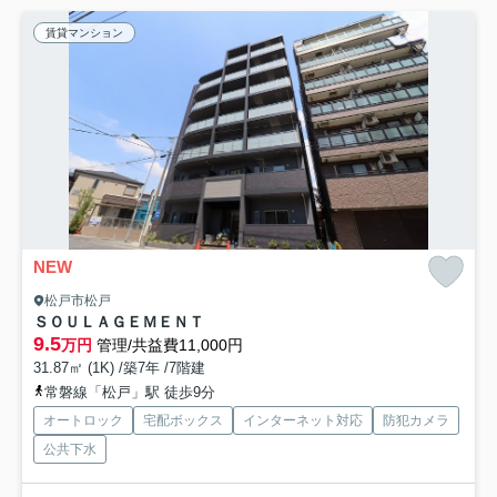
賃貸マンション
NEW
松戸市松戸
ＳＯＵＬＡＧＥＭＥＮＴ
9.5
万円
管理/共益費11,000円
31.87㎡ (1K) /築7年 /7階建
常磐線「松戸」駅 徒歩9分
オートロック
宅配ボックス
インターネット対応
防犯カメラ
公共下水