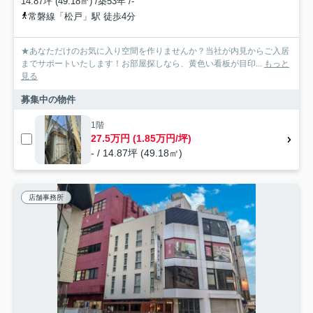
14.87坪 (49.18㎡) /築53年 /-
常磐線「松戸」駅 徒歩4分
★あなただけのお気に入り空間を作りませんか？当社が内見からご入居
までサポートいたします！お部屋探しなら、黄色い看板が目印...
もっと
見る
募集中の物件
1階
27.5万円 (1.85万円/坪)
- / 14.87坪 (49.18㎡)
店舗事務所