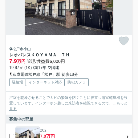
松戸市小山
レオパレスＫＯＹＡＭＡ ＴＨ
7.9
万円
管理/共益費6,000円
19.87㎡ (1K) /築17年 /2階建
京成電鉄松戸線「松戸」駅 徒歩18分
駐輪場
インターネット対応
防犯カメラ
浴室を乾燥させることでカビの繁殖を防ぐことに役立つ浴室乾燥機を設
置しています。インターホン越しに来訪者を確認できるので、...
もっと
見る
募集中の部屋
202
7.9万円