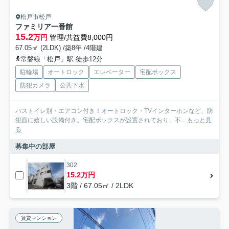
松戸市松戸
ファミリア一番館
15.2
万円
管理/共益費8,000円
67.05㎡ (2LDK) /築8年 /4階建
常磐線「松戸」駅 徒歩12分
駐輪場
オートロック
エレベーター
宅配ボックス
防犯カメラ
公共下水
バストイレ別・エアコン付き！オートロック・TVインターホンなど、防
犯面に嬉しい設備付き。宅配ボックスが設置されており、不...
もっと見
る
募集中の部屋
302
15.2万円
3階 / 67.05㎡ / 2LDK
賃貸マンション