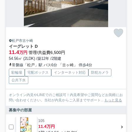
松戸市古ケ崎
イーグレット D
11.4
万円
管理/共益費6,500円
54.56㎡ (2LDK) /築12年 /2階建
常磐線「松戸」駅 バス6分 「古ヶ崎」 停歩4分
駐輪場
宅配ボックス
インターネット対応
防犯カメラ
公共下水
オンライン内見やLINEでのご相談可！内見希望やご質問などお気軽にお
問い合わせください。当社が内見からご入居までサポート...
もっと見る
募集中の部屋
105
11.4万円