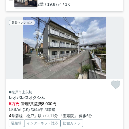
2階 / 19.87㎡ / 1K
賃貸マンション
松戸市上矢切
レオパレスオクシム
8
万円
管理/共益費8,000円
19.87㎡ (1K) /築15年 /3階建
常磐線「松戸」駅 バス11分 「宝蔵院」 停歩6分
駐輪場
インターネット対応
防犯カメラ