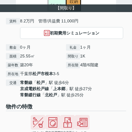
【間取り】
8.2万円 管理/共益費 11,000円
賃料
初期費用シミュレーション
0ヶ月
1ヶ月
敷金
礼金
25.55㎡
1K
面積
間取り
築20年
4階/6階建
築年数
所在階
千葉県
松戸市
根本
3-5
所在地
常磐線
「
松戸
」駅 徒歩6分
交通
京成電鉄松戸線
「
上本郷
」駅 徒歩27分
常磐緩行線
「
北松戸
」駅 徒歩25分
物件の特徴