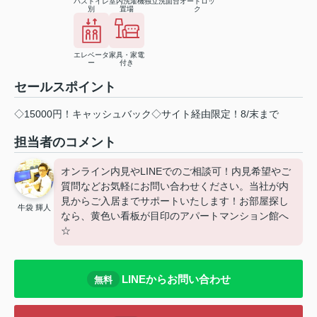
バストイレ
室内洗濯機
独立洗面台
オートロッ
別
置場
ク
エレベータ
家具・家電
ー
付き
セールスポイント
◇15000円！キャッシュバック◇サイト経由限定！8/末まで
担当者のコメント
オンライン内見やLINEでのご相談可！内見希望やご
質問などお気軽にお問い合わせください。当社が内
見からご入居までサポートいたします！お部屋探し
牛袋 輝人
なら、黄色い看板が目印のアパートマンション館へ
☆
LINEからお問い合わせ
無料