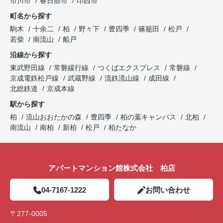
市川市
春日部市
印西市
町名から探す
駒木
十余二
柏
野々下
豊四季
篠籠田
松戸
若柴
南流山
船戸
沿線から探す
東武野田線
常磐緩行線
つくばエクスプレス
常磐線
京成電鉄松戸線
武蔵野線
流鉄流山線
成田線
北総鉄道
京成本線
駅から探す
柏
流山おおたかの森
豊四季
柏の葉キャンパス
北柏
南流山
南柏
新柏
松戸
柏たなか
アパートマンション館株式会社 柏店
04-7167-1222
お問い合わせ
〒277-0005