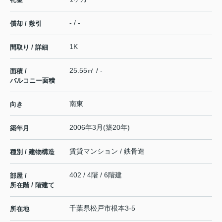
- / -
償却 / 敷引
1K
間取り / 詳細
25.55㎡ / -
面積 /
バルコニー面積
南東
向き
2006年3月(築20年)
築年月
賃貸マンション / 鉄骨造
種別 / 建物構造
402 / 4階 / 6階建
部屋 /
所在階 / 階建て
千葉県
松戸市
根本
3-5
所在地