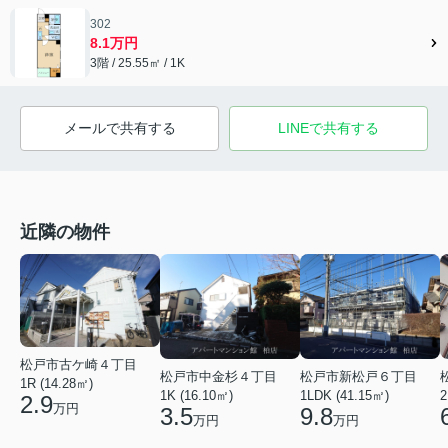
302
8.1万円
3階 / 25.55㎡ / 1K
メールで共有する
LINEで共有する
近隣の物件
松戸市古ケ崎４丁目
松戸市中金杉４丁目
松戸市新松戸６丁目
1R (14.28㎡)
1K (16.10㎡)
1LDK (41.15㎡)
2
2.9
万円
3.5
9.8
万円
万円