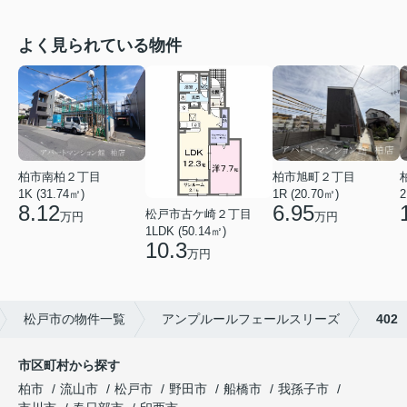
よく見られている物件
柏市南柏２丁目
柏市旭町２丁目
1K (31.74㎡)
1R (20.70㎡)
2
8.12
6.95
松戸市古ケ崎２丁目
万円
万円
1LDK (50.14㎡)
10.3
万円
松戸市の物件一覧
アンプルールフェールスリーズ
402
市区町村から探す
柏市
流山市
松戸市
野田市
船橋市
我孫子市