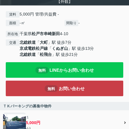
【外観】
5,000円 管理/共益費 -
賃料
-㎡
-
面積
間取り
千葉県
松戸市
串崎新田
4‐10
所在地
北総鉄道
「
大町
」駅 徒歩7分
交通
京成電鉄松戸線
「
くぬぎ山
」駅 徒歩13分
北総鉄道
「
松飛台
」駅 徒歩21分
LINEからお問い合わせ
無料
お問い合わせ
無料
ＴＫパーキングの募集中物件
１
5,000円
-(-)