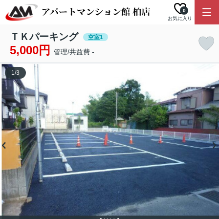
0
お気に入り
ＴＫパーキング
空室1
5,000円
管理/共益費 -
1
/
3