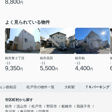
8,800
円
よく見られている物件
柏市東２丁目
柏市高田
柏市柏
- (-)
- (-)
- (-)
- 
9,350
5,500
4,400
円
円
円
ョン館柏店
松戸市の物件一覧
大町駅
ＴＫパーキング
市区町村から探す
柏市
流山市
松戸市
野田市
船橋市
我孫子市
市川市
春日部市
印西市