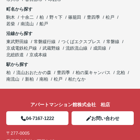
町名から探す
駒木
十余二
柏
野々下
篠籠田
豊四季
松戸
若柴
南流山
船戸
沿線から探す
東武野田線
常磐緩行線
つくばエクスプレス
常磐線
京成電鉄松戸線
武蔵野線
流鉄流山線
成田線
北総鉄道
京成本線
駅から探す
柏
流山おおたかの森
豊四季
柏の葉キャンパス
北柏
南流山
新柏
南柏
松戸
柏たなか
アパートマンション館株式会社 柏店
04-7167-1222
お問い合わせ
〒277-0005