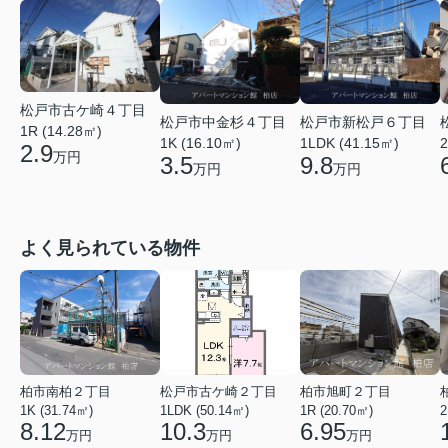
松戸市古ケ崎４丁目
松戸市中金杉４丁目
松戸市新松戸６丁目
1R (14.28㎡)
1K (16.10㎡)
1LDK (41.15㎡)
2
2.9
万円
3.5
9.8
万円
万円
よく見られている物件
柏市南柏２丁目
松戸市古ケ崎２丁目
柏市旭町２丁目
1K (31.74㎡)
1LDK (50.14㎡)
1R (20.70㎡)
2
8.12
10.3
6.95
万円
万円
万円