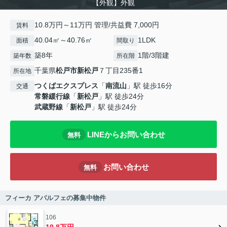
【外観】外観
10.8万円～11万円 管理/共益費 7,000円
賃料
40.04㎡～40.76㎡
1LDK
面積
間取り
築8年
1階/3階建
築年数
所在階
千葉県
松戸市
新松戸
７丁目235番1
所在地
つくばエクスプレス
「
南流山
」駅 徒歩16分
交通
常磐緩行線
「
新松戸
」駅 徒歩24分
武蔵野線
「
新松戸
」駅 徒歩24分
LINEからお問い合わせ
無料
お問い合わせ
無料
フィーカ アパルフェの募集中物件
106
10.8万円