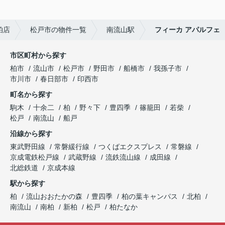
柏店
松戸市の物件一覧
南流山駅
フィーカ アパルフェ
市区町村から探す
柏市
流山市
松戸市
野田市
船橋市
我孫子市
市川市
春日部市
印西市
町名から探す
駒木
十余二
柏
野々下
豊四季
篠籠田
若柴
松戸
南流山
船戸
沿線から探す
東武野田線
常磐緩行線
つくばエクスプレス
常磐線
京成電鉄松戸線
武蔵野線
流鉄流山線
成田線
北総鉄道
京成本線
駅から探す
柏
流山おおたかの森
豊四季
柏の葉キャンパス
北柏
南流山
南柏
新柏
松戸
柏たなか