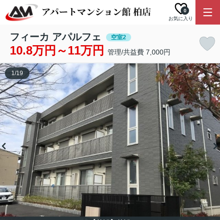
0
お気に入り
フィーカ アパルフェ
空室2
10.8万円～11万円
管理/共益費 7,000円
1
/
19