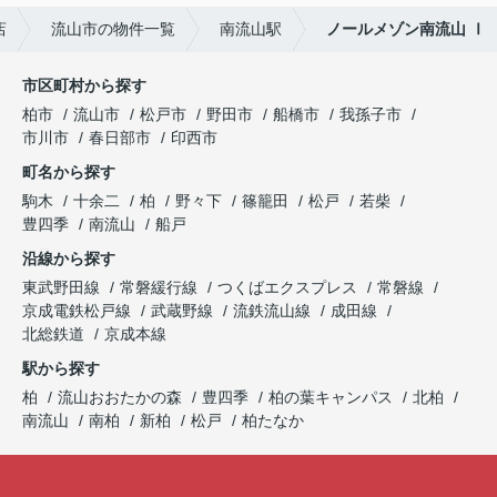
店
流山市の物件一覧
南流山駅
ノールメゾン南流山 Ⅰ
市区町村から探す
柏市
流山市
松戸市
野田市
船橋市
我孫子市
市川市
春日部市
印西市
町名から探す
駒木
十余二
柏
野々下
篠籠田
松戸
若柴
豊四季
南流山
船戸
沿線から探す
東武野田線
常磐緩行線
つくばエクスプレス
常磐線
京成電鉄松戸線
武蔵野線
流鉄流山線
成田線
北総鉄道
京成本線
駅から探す
柏
流山おおたかの森
豊四季
柏の葉キャンパス
北柏
南流山
南柏
新柏
松戸
柏たなか