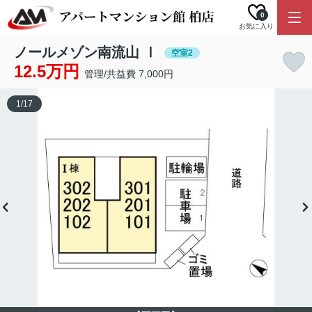
0
お気に入り
ノールメゾン南流山 Ⅰ
空室2
12.5万円
管理/共益費 7,000円
1
/
17