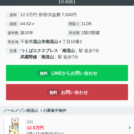
【区画図】
12.5万円 管理/共益費 7,000円
賃料
44.62㎡
1LDK
面積
間取り
築10年
1階/3階建
築年数
所在階
千葉県
流山市
南流山
４丁目10番2
所在地
つくばエクスプレス
「
南流山
」駅 徒歩7分
交通
武蔵野線
「
南流山
」駅 徒歩7分
LINEからお問い合わせ
無料
お問い合わせ
無料
ノールメゾン南流山 Ⅰの募集中物件
101
12.5万円
1階 / 13.49坪(44.62㎡)