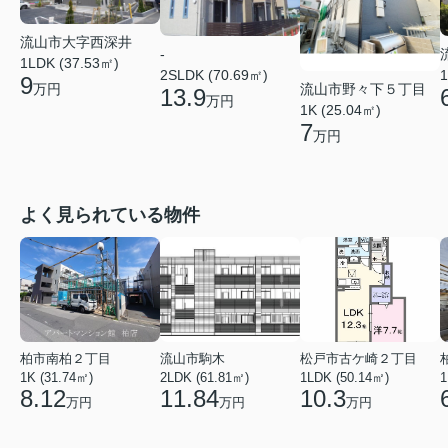
流山市大字西深井
-
1LDK (37.53㎡)
2SLDK (70.69㎡)
1
9
万円
流山市野々下５丁目
13.9
万円
1K (25.04㎡)
7
万円
よく見られている物件
柏市南柏２丁目
流山市駒木
松戸市古ケ崎２丁目
1K (31.74㎡)
2LDK (61.81㎡)
1LDK (50.14㎡)
1
8.12
11.84
10.3
万円
万円
万円