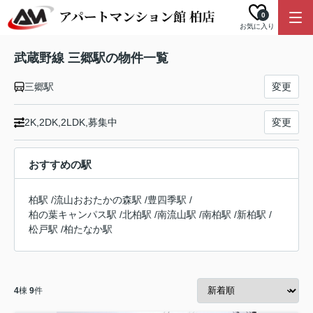
0
お気に入り
武蔵野線 三郷駅の物件一覧
三郷駅
変更
2K,2DK,2LDK,募集中
変更
おすすめの駅
柏駅
/
流山おおたかの森駅
/
豊四季駅
/
柏の葉キャンパス駅
/
北柏駅
/
南流山駅
/
南柏駅
/
新柏駅
/
松戸駅
/
柏たなか駅
4
棟
9
件