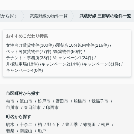
駅から探す
武蔵野線の物件一覧
武蔵野線 三郷駅の物件一覧
おすすめこだわり特集
女性向け賃貸物件(300件)
駅徒歩10分以内物件(216件)
ペット可賃貸物件(77件)
新築物件(50件)
テナント・事務所(33件)
キャンペーン1(24件)
月極駐車場(18件)
キャンペーン2(14件)
キャンペーン3(1件)
キャンペーン4(0件)
市区町村から探す
柏市
流山市
松戸市
野田市
船橋市
我孫子市
市川市
春日部市
印西市
町名から探す
駒木
十余二
柏
野々下
豊四季
篠籠田
松戸
若柴
南流山
船戸