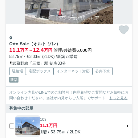
-
Orto Sole（オルト ソレ）
11.1
12.4
万円～
万円
管理/共益費6,000円
53.75㎡～63.33㎡ (2LDK) /新築 /2階建
武蔵野線「三郷」駅 徒歩33分
駐輪場
宅配ボックス
インターネット対応
公共下水
新築
オンライン内見やLINEでのご相談可！内見希望やご質問などお気軽にお
問い合わせください。当社が内見からご入居までサポート...
もっと見る
募集中の部屋
103
11.1万円
1階 / 53.75㎡ / 2LDK