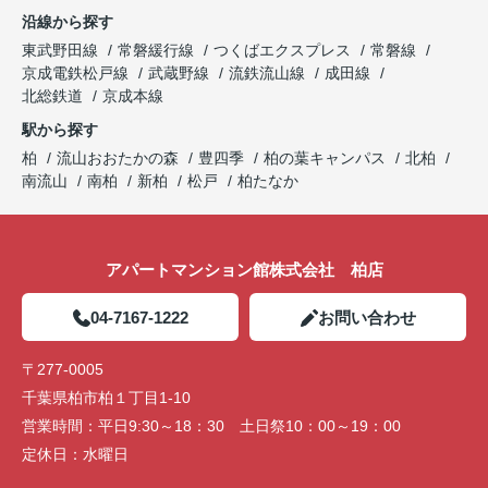
沿線から探す
東武野田線
常磐緩行線
つくばエクスプレス
常磐線
京成電鉄松戸線
武蔵野線
流鉄流山線
成田線
北総鉄道
京成本線
駅から探す
柏
流山おおたかの森
豊四季
柏の葉キャンパス
北柏
南流山
南柏
新柏
松戸
柏たなか
アパートマンション館株式会社 柏店
04-7167-1222
お問い合わせ
〒277-0005
千葉県柏市柏１丁目1-10
営業時間：
平日9:30～18：30 土日祭10：00～19：00
定休日：
水曜日