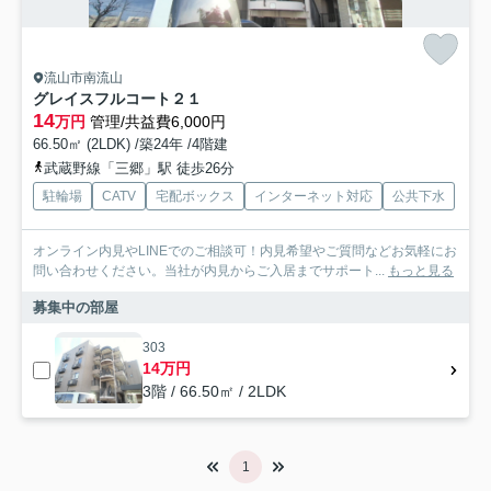
流山市南流山
グレイスフルコート２１
14
万円
管理/共益費6,000円
66.50㎡ (2LDK) /築24年 /4階建
武蔵野線「三郷」駅 徒歩26分
駐輪場
CATV
宅配ボックス
インターネット対応
公共下水
オンライン内見やLINEでのご相談可！内見希望やご質問などお気軽にお
問い合わせください。当社が内見からご入居までサポート...
もっと見る
募集中の部屋
303
14万円
3階 / 66.50㎡ / 2LDK
1