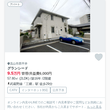
アパート
流山市西平井
グランシード
9.5
万円
管理/共益費6,000円
57.80㎡ (2LDK) /築16年 /2階建
武蔵野線「三郷」駅 徒歩29分
CATV
インターネット対応
公共下水
オンライン内見やLINEでのご相談可！内見希望やご質問などお気軽にお
問い合わせください。当社が内見からご入居までサポート...
もっと見る