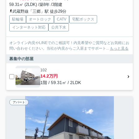
59.31㎡ (2LDK) /築8年 /3階建
武蔵野線「三郷」駅 徒歩29分
駐輪場
オートロック
CATV
宅配ボックス
インターネット対応
公共下水
オンライン内見やLINEでのご相談可！内見希望やご質問などお気軽にお
問い合わせください。当社が内見からご入居までサポート...
もっと見る
募集中の部屋
102
14.2万円
1階 / 59.31㎡ / 2LDK
アパート