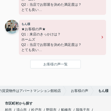
た！
Q2：当店でお部屋を決めた満足度は？
アパートマンション館では、お部屋のご紹介だけ
とても良い
でなく、入居後のアフターフォローもさせて頂いて
Q3：物件の決め手となったポイントは？
おります。
交通
引越し業者のご紹介やインターネット回線のご相
もん様
談、その他入居中のお困りごとなどございました
★お客様の声★
---------------------------
ら、どうぞお気軽にご相談ください。
Q1：来店のきっかけは？
この度は弊社でのご契約ありがとうございまし
アパートマンション館は365日毎日キャンペーン
ホームズ
た！
開催中！ お問い合わせは 04(7167)1222までどう
Q2：当店でお部屋を決めた満足度は？
アパートマンション館では、お部屋のご紹介だけ
ぞ♪
とても良い
でなく、入居後のアフターフォローもさせて頂いて
Q3：物件の決め手となったポイントは？
おります。
環境
引越し業者のご紹介やインターネット回線のご相
お客様の声一覧
談、その他入居中のお困りごとなどございました
---------------------------
ら、どうぞお気軽にご相談ください。
この度は弊社でのご契約ありがとうございまし
アパートマンション館は365日毎日キャンペーン
た！
開催中！ お問い合わせは 04(7167)1222までどう
アパートマンション館では、お部屋のご紹介だけ
ぞ♪
の賃貸物件はアパートマンション館柏店
お客様の声
もん様
でなく、入居後のアフターフォローもさせて頂いて
おります。
引越し業者のご紹介やインターネット回線のご相
市区町村から探す
談、その他入居中のお困りごとなどございました
柏市
流山市
松戸市
野田市
船橋市
我孫子市