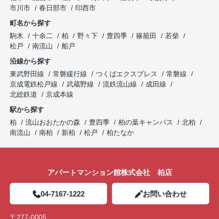
ら、どうぞお気軽にご相談ください。
市川市
春日部市
印西市
アパートマンション館は365日毎日キャンペーン
町名から探す
開催中！ お問い合わせは 04(7167)1222までどう
ぞ♪
駒木
十余二
柏
野々下
豊四季
篠籠田
若柴
松戸
南流山
船戸
沿線から探す
東武野田線
常磐緩行線
つくばエクスプレス
常磐線
京成電鉄松戸線
武蔵野線
流鉄流山線
成田線
北総鉄道
京成本線
駅から探す
柏
流山おおたかの森
豊四季
柏の葉キャンパス
北柏
南流山
南柏
新柏
松戸
柏たなか
アパートマンション館株式会社 柏店
04-7167-1222
お問い合わせ
〒277-0005