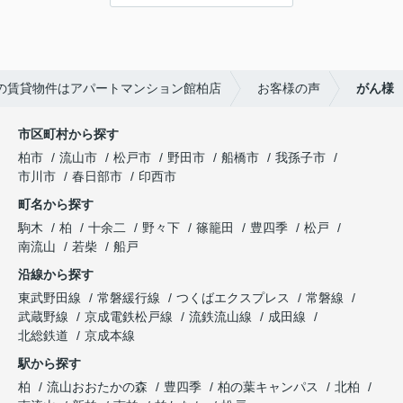
談、その他入居中のお困りごとなどございました
---------------------------
ら、どうぞお気軽にご相談ください。
この度は弊社でのご契約ありがとうございまし
アパートマンション館は365日毎日キャンペーン
た！
開催中！ お問い合わせは 04(7167)1222までどう
アパートマンション館では、お部屋のご紹介だけ
ぞ♪
の賃貸物件はアパートマンション館柏店
お客様の声
がん様
でなく、入居後のアフターフォローもさせて頂いて
おります。
引越し業者のご紹介やインターネット回線のご相
市区町村から探す
談、その他入居中のお困りごとなどございました
柏市
流山市
松戸市
野田市
船橋市
我孫子市
ら、どうぞお気軽にご相談ください。
市川市
春日部市
印西市
アパートマンション館は365日毎日キャンペーン
町名から探す
開催中！ お問い合わせは 04(7167)1222までどう
ぞ♪
駒木
柏
十余二
野々下
篠籠田
豊四季
松戸
南流山
若柴
船戸
沿線から探す
東武野田線
常磐緩行線
つくばエクスプレス
常磐線
武蔵野線
京成電鉄松戸線
流鉄流山線
成田線
北総鉄道
京成本線
駅から探す
柏
流山おおたかの森
豊四季
柏の葉キャンパス
北柏