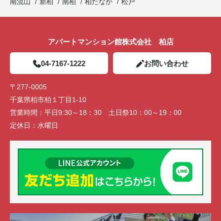
南流山
新柏
南柏
柏たなか
松戸
アパートマンション館株式会社 柏店
04-7167-1222
お問い合わせ
〒277-0005
千葉県柏市柏１丁目1-10
営業時間：
平日9:30～18：30 土日祭10：00～19：00
定休日：
水曜日