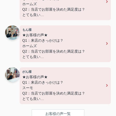
ホームズ
Q2：当店でお部屋を決めた満足度は？
とても良い
Q3：物件の決め手となったポイントは？
設備
もん様
★お客様の声★
---------------------------
Q1：来店のきっかけは？
この度は弊社でのご契約ありがとうございまし
ホームズ
た！
Q2：当店でお部屋を決めた満足度は？
アパートマンション館では、お部屋のご紹介だけ
とても良い
でなく、入居後のアフターフォローもさせて頂いて
Q3：物件の決め手となったポイントは？
おります。
環境
引越し業者のご紹介やインターネット回線のご相
がん様
談、その他入居中のお困りごとなどございました
★お客様の声★
---------------------------
ら、どうぞお気軽にご相談ください。
Q1：来店のきっかけは？
この度は弊社でのご契約ありがとうございまし
アパートマンション館は365日毎日キャンペーン
スーモ
た！
開催中！ お問い合わせは 04(7167)1222までどう
Q2：当店でお部屋を決めた満足度は？
アパートマンション館では、お部屋のご紹介だけ
ぞ♪
とても良い
でなく、入居後のアフターフォローもさせて頂いて
Q3：物件の決め手となったポイントは？
おります。
環境 広さ 設備
引越し業者のご紹介やインターネット回線のご相
お客様の声一覧