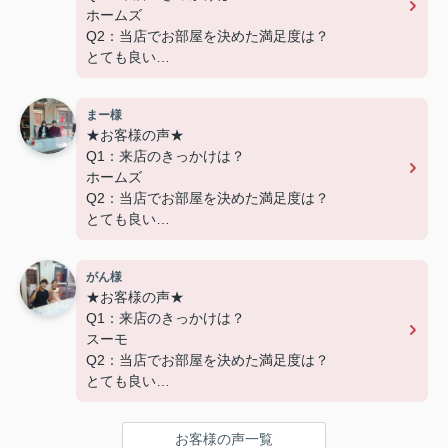
ホームズ
Q2：当店でお部屋を決めた満足度は？
とても良い
Q3：物件の決め手となったポイントは？
設備
まー様
★お客様の声★
---------------------------
Q1：来店のきっかけは？
この度は弊社でのご契約ありがとうございまし
ホームズ
た！
Q2：当店でお部屋を決めた満足度は？
アパートマンション館では、お部屋のご紹介だけ
とても良い
でなく、入居後のアフターフォローもさせて頂いて
Q3：物件の決め手となったポイントは？
おります。
交通
引越し業者のご紹介やインターネット回線のご相
がん様
談、その他入居中のお困りごとなどございました
★お客様の声★
---------------------------
ら、どうぞお気軽にご相談ください。
Q1：来店のきっかけは？
この度は弊社でのご契約ありがとうございまし
アパートマンション館は365日毎日キャンペーン
スーモ
た！
開催中！ お問い合わせは 04(7167)1222までどう
Q2：当店でお部屋を決めた満足度は？
アパートマンション館では、お部屋のご紹介だけ
ぞ♪
とても良い
でなく、入居後のアフターフォローもさせて頂いて
Q3：物件の決め手となったポイントは？
おります。
環境 広さ 設備
引越し業者のご紹介やインターネット回線のご相
お客様の声一覧