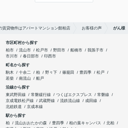
談、その他入居中のお困りごとなどございました
---------------------------
ら、どうぞお気軽にご相談ください。
この度は弊社でのご契約ありがとうございまし
アパートマンション館は365日毎日キャンペーン
た！
開催中！ お問い合わせは 04(7167)1222までどう
アパートマンション館では、お部屋のご紹介だけ
ぞ♪
の賃貸物件はアパートマンション館柏店
お客様の声
がん様
でなく、入居後のアフターフォローもさせて頂いて
おります。
引越し業者のご紹介やインターネット回線のご相
市区町村から探す
談、その他入居中のお困りごとなどございました
柏市
流山市
松戸市
野田市
船橋市
我孫子市
ら、どうぞお気軽にご相談ください。
市川市
春日部市
印西市
アパートマンション館は365日毎日キャンペーン
町名から探す
開催中！ お問い合わせは 04(7167)1222までどう
ぞ♪
駒木
十余二
柏
野々下
篠籠田
豊四季
松戸
若柴
南流山
船戸
沿線から探す
東武野田線
常磐緩行線
つくばエクスプレス
常磐線
京成電鉄松戸線
武蔵野線
流鉄流山線
成田線
北総鉄道
京成本線
駅から探す
柏
流山おおたかの森
豊四季
柏の葉キャンパス
北柏