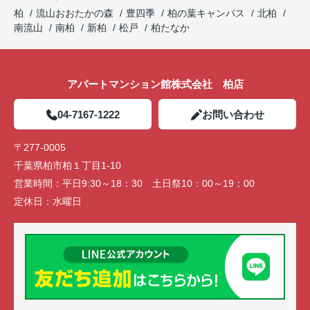
柏
流山おおたかの森
豊四季
柏の葉キャンパス
北柏
南流山
南柏
新柏
松戸
柏たなか
アパートマンション館株式会社 柏店
04-7167-1222
お問い合わせ
〒277-0005
千葉県柏市柏１丁目1-10
営業時間：
平日9:30～18：30 土日祭10：00～19：00
定休日：
水曜日