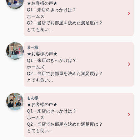
★お客様の声★
Q1：来店のきっかけは？
ホームズ
Q2：当店でお部屋を決めた満足度は？
とても良い
Q3：物件の決め手となったポイントは？
設備
まー様
★お客様の声★
---------------------------
Q1：来店のきっかけは？
この度は弊社でのご契約ありがとうございまし
ホームズ
た！
Q2：当店でお部屋を決めた満足度は？
アパートマンション館では、お部屋のご紹介だけ
とても良い
でなく、入居後のアフターフォローもさせて頂いて
Q3：物件の決め手となったポイントは？
おります。
交通
引越し業者のご紹介やインターネット回線のご相
もん様
談、その他入居中のお困りごとなどございました
★お客様の声★
---------------------------
ら、どうぞお気軽にご相談ください。
Q1：来店のきっかけは？
この度は弊社でのご契約ありがとうございまし
アパートマンション館は365日毎日キャンペーン
ホームズ
た！
開催中！ お問い合わせは 04(7167)1222までどう
Q2：当店でお部屋を決めた満足度は？
アパートマンション館では、お部屋のご紹介だけ
ぞ♪
とても良い
でなく、入居後のアフターフォローもさせて頂いて
Q3：物件の決め手となったポイントは？
おります。