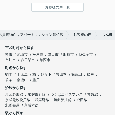
環境
引越し業者のご紹介やインターネット回線のご相
お客様の声一覧
談、その他入居中のお困りごとなどございました
---------------------------
ら、どうぞお気軽にご相談ください。
この度は弊社でのご契約ありがとうございまし
アパートマンション館は365日毎日キャンペーン
た！
開催中！ お問い合わせは 04(7167)1222までどう
アパートマンション館では、お部屋のご紹介だけ
ぞ♪
の賃貸物件はアパートマンション館柏店
お客様の声
もん様
でなく、入居後のアフターフォローもさせて頂いて
おります。
引越し業者のご紹介やインターネット回線のご相
市区町村から探す
談、その他入居中のお困りごとなどございました
柏市
流山市
松戸市
野田市
船橋市
我孫子市
ら、どうぞお気軽にご相談ください。
市川市
春日部市
印西市
アパートマンション館は365日毎日キャンペーン
町名から探す
開催中！ お問い合わせは 04(7167)1222までどう
ぞ♪
駒木
十余二
柏
野々下
豊四季
篠籠田
松戸
若柴
南流山
船戸
沿線から探す
東武野田線
常磐緩行線
つくばエクスプレス
常磐線
京成電鉄松戸線
武蔵野線
流鉄流山線
成田線
北総鉄道
京成本線
駅から探す