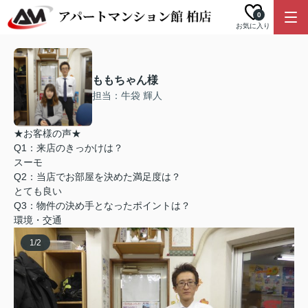
0
お気に入り
ももちゃん様
担当：牛袋 輝人
★お客様の声★
Q1：来店のきっかけは？
スーモ
Q2：当店でお部屋を決めた満足度は？
とても良い
Q3：物件の決め手となったポイントは？
環境・交通
1
/
2