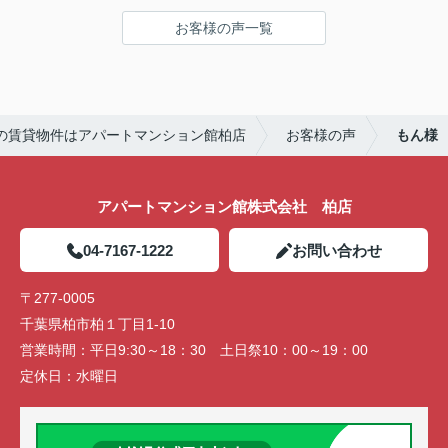
環境
引越し業者のご紹介やインターネット回線のご相
お客様の声一覧
談、その他入居中のお困りごとなどございました
---------------------------
ら、どうぞお気軽にご相談ください。
この度は弊社でのご契約ありがとうございまし
アパートマンション館は365日毎日キャンペーン
た！
開催中！ お問い合わせは 04(7167)1222までどう
アパートマンション館では、お部屋のご紹介だけ
ぞ♪
の賃貸物件はアパートマンション館柏店
お客様の声
もん様
でなく、入居後のアフターフォローもさせて頂いて
おります。
引越し業者のご紹介やインターネット回線のご相
談、その他入居中のお困りごとなどございました
アパートマンション館株式会社 柏店
ら、どうぞお気軽にご相談ください。
アパートマンション館は365日毎日キャンペーン
04-7167-1222
お問い合わせ
開催中！ お問い合わせは 04(7167)1222までどう
ぞ♪
〒277-0005
千葉県柏市柏１丁目1-10
営業時間：
平日9:30～18：30 土日祭10：00～19：00
定休日：
水曜日