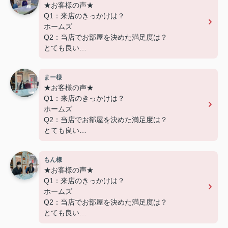
★お客様の声★
Q1：来店のきっかけは？
ホームズ
Q2：当店でお部屋を決めた満足度は？
とても良い
Q3：物件の決め手となったポイントは？
設備
まー様
★お客様の声★
---------------------------
Q1：来店のきっかけは？
この度は弊社でのご契約ありがとうございまし
ホームズ
た！
Q2：当店でお部屋を決めた満足度は？
アパートマンション館では、お部屋のご紹介だけ
とても良い
でなく、入居後のアフターフォローもさせて頂いて
Q3：物件の決め手となったポイントは？
おります。
交通
引越し業者のご紹介やインターネット回線のご相
もん様
談、その他入居中のお困りごとなどございました
★お客様の声★
---------------------------
ら、どうぞお気軽にご相談ください。
Q1：来店のきっかけは？
この度は弊社でのご契約ありがとうございまし
アパートマンション館は365日毎日キャンペーン
ホームズ
た！
開催中！ お問い合わせは 04(7167)1222までどう
Q2：当店でお部屋を決めた満足度は？
アパートマンション館では、お部屋のご紹介だけ
ぞ♪
とても良い
でなく、入居後のアフターフォローもさせて頂いて
Q3：物件の決め手となったポイントは？
おります。