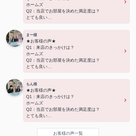
ホームズ
Q2：当店でお部屋を決めた満足度は？
とても良い
Q3：物件の決め手となったポイントは？
設備
まー様
★お客様の声★
---------------------------
Q1：来店のきっかけは？
この度は弊社でのご契約ありがとうございまし
ホームズ
た！
Q2：当店でお部屋を決めた満足度は？
アパートマンション館では、お部屋のご紹介だけ
とても良い
でなく、入居後のアフターフォローもさせて頂いて
Q3：物件の決め手となったポイントは？
おります。
交通
引越し業者のご紹介やインターネット回線のご相
もん様
談、その他入居中のお困りごとなどございました
★お客様の声★
---------------------------
ら、どうぞお気軽にご相談ください。
Q1：来店のきっかけは？
この度は弊社でのご契約ありがとうございまし
アパートマンション館は365日毎日キャンペーン
ホームズ
た！
開催中！ お問い合わせは 04(7167)1222までどう
Q2：当店でお部屋を決めた満足度は？
アパートマンション館では、お部屋のご紹介だけ
ぞ♪
とても良い
でなく、入居後のアフターフォローもさせて頂いて
Q3：物件の決め手となったポイントは？
おります。
環境
引越し業者のご紹介やインターネット回線のご相
お客様の声一覧