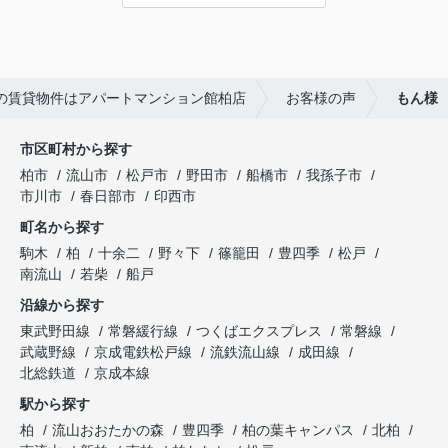
談、その他入居中のお困りごとなどございました
---------------------------
ら、どうぞお気軽にご相談ください。
この度は弊社でのご契約ありがとうございまし
アパートマンション館は365日毎日キャンペーン
た！
開催中！ お問い合わせは 04(7167)1222までどう
アパートマンション館では、お部屋のご紹介だけ
ぞ♪
の賃貸物件はアパートマンション館柏店
お客様の声
もん様
でなく、入居後のアフターフォローもさせて頂いて
おります。
引越し業者のご紹介やインターネット回線のご相
市区町村から探す
談、その他入居中のお困りごとなどございました
柏市
流山市
松戸市
野田市
船橋市
我孫子市
ら、どうぞお気軽にご相談ください。
市川市
春日部市
印西市
アパートマンション館は365日毎日キャンペーン
町名から探す
開催中！ お問い合わせは 04(7167)1222までどう
ぞ♪
駒木
柏
十余二
野々下
篠籠田
豊四季
松戸
南流山
若柴
船戸
沿線から探す
東武野田線
常磐緩行線
つくばエクスプレス
常磐線
武蔵野線
京成電鉄松戸線
流鉄流山線
成田線
北総鉄道
京成本線
駅から探す
柏
流山おおたかの森
豊四季
柏の葉キャンパス
北柏