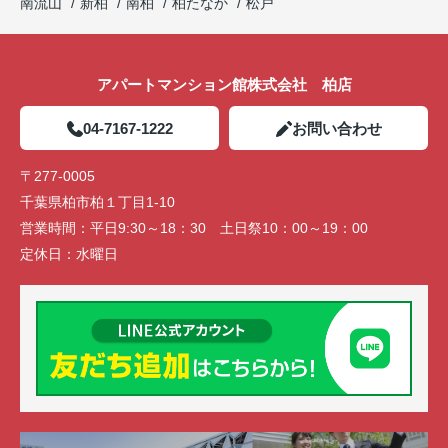
南流山
新柏
南柏
柏たなか
松戸
アパートマンション館株式会社 柏店
04-7167-1222
お問い合わせ
〒277-0005
千葉県柏市柏１丁目1-10
営業時間：
平日9:30～18：30 土日祭10：00～19：00
定休日：
水曜日