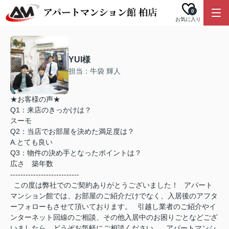
0
お気に入り
YUI様
担当：牛袋 輝人
★お客様の声★
Q1：来店のきっかけは？
スーモ
Q2：当店でお部屋を決めた満足度は？
A.とても良い
Q3：物件の決め手となったポイントは？
広さ 築年数
---------------------------
この度は弊社でのご契約ありがとうございました！ アパート
マンション館では、お部屋のご紹介だけでなく、入居後のアフタ
ーフォローもさせて頂いております。 引越し業者のご紹介やイ
ンターネット回線のご相談、その他入居中のお困りごとなどござ
いましたら、どうぞお気軽にご相談ください。 アパートマンシ