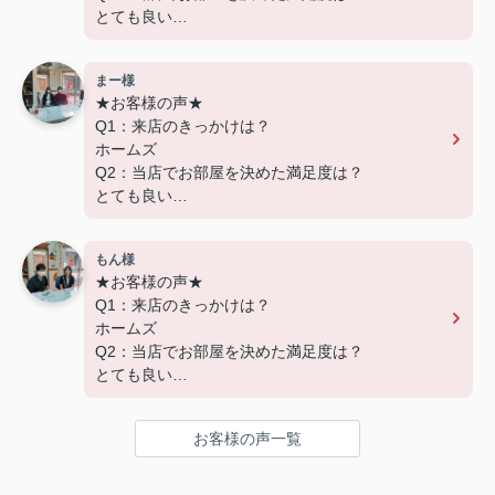
とても良い
Q3：物件の決め手となったポイントは？
設備
まー様
★お客様の声★
---------------------------
Q1：来店のきっかけは？
この度は弊社でのご契約ありがとうございまし
ホームズ
た！
Q2：当店でお部屋を決めた満足度は？
アパートマンション館では、お部屋のご紹介だけ
とても良い
でなく、入居後のアフターフォローもさせて頂いて
Q3：物件の決め手となったポイントは？
おります。
交通
引越し業者のご紹介やインターネット回線のご相
もん様
談、その他入居中のお困りごとなどございました
★お客様の声★
---------------------------
ら、どうぞお気軽にご相談ください。
Q1：来店のきっかけは？
この度は弊社でのご契約ありがとうございまし
アパートマンション館は365日毎日キャンペーン
ホームズ
た！
開催中！ お問い合わせは 04(7167)1222までどう
Q2：当店でお部屋を決めた満足度は？
アパートマンション館では、お部屋のご紹介だけ
ぞ♪
とても良い
でなく、入居後のアフターフォローもさせて頂いて
Q3：物件の決め手となったポイントは？
おります。
環境
引越し業者のご紹介やインターネット回線のご相
お客様の声一覧
談、その他入居中のお困りごとなどございました
---------------------------
ら、どうぞお気軽にご相談ください。
この度は弊社でのご契約ありがとうございまし