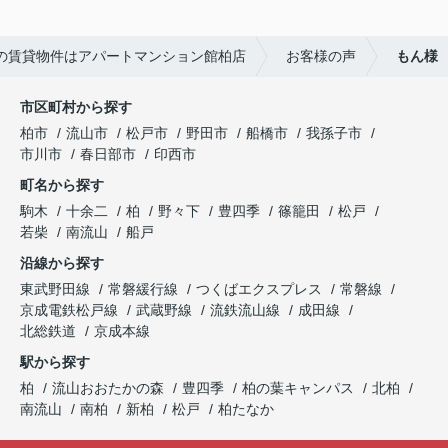
アパートマンション館は365日毎日キャンペーン
た！
開催中！ お問い合わせは 04(7167)1222までどう
アパートマンション館では、お部屋のご紹介だけ
ぞ♪
の賃貸物件はアパートマンション館柏店
お客様の声
もん様
でなく、入居後のアフターフォローもさせて頂いて
おります。
引越し業者のご紹介やインターネット回線のご相
市区町村から探す
談、その他入居中のお困りごとなどございました
柏市
流山市
松戸市
野田市
船橋市
我孫子市
ら、どうぞお気軽にご相談ください。
市川市
春日部市
印西市
アパートマンション館は365日毎日キャンペーン
町名から探す
開催中！ お問い合わせは 04(7167)1222までどう
ぞ♪
駒木
十余二
柏
野々下
豊四季
篠籠田
松戸
若柴
南流山
船戸
沿線から探す
東武野田線
常磐緩行線
つくばエクスプレス
常磐線
京成電鉄松戸線
武蔵野線
流鉄流山線
成田線
北総鉄道
京成本線
駅から探す
柏
流山おおたかの森
豊四季
柏の葉キャンパス
北柏
南流山
南柏
新柏
松戸
柏たなか