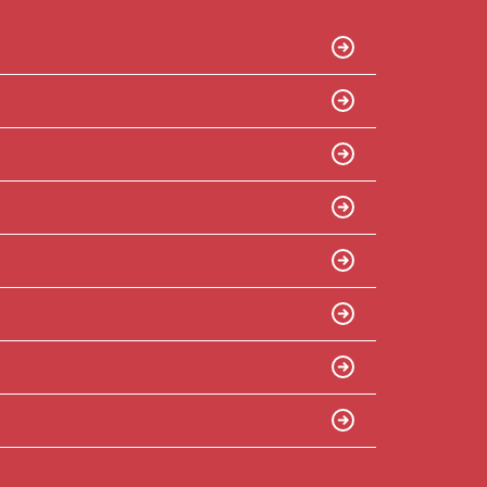
ン開催中！ お問い合わせは 04(7167)1222ま
でどうぞ♪