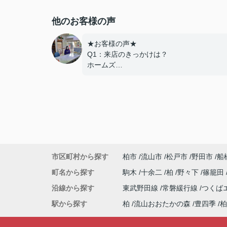
他のお客様の声
★お客様の声★
Q1：来店のきっかけは？
ホームズ
Q2：当店でお部屋を決めた満足度は？
とても良い
Q3：物件の決め手となったポイントは？
設備
---------------------------
この度は弊社でのご契約ありがとうござい
した！
市区町村から探す
柏市
流山市
松戸市
野田市
船
アパートマンション館では、お部屋のご紹
だけでなく、入居後のアフターフォローも
町名から探す
駒木
十余二
柏
野々下
篠籠田
て頂いております。
沿線から探す
東武野田線
常磐緩行線
つくば
引越し業者のご紹介やインターネット回線
相談、その他入居中のお困りごとなどござ
駅から探す
柏
流山おおたかの森
豊四季
柏
したら、どうぞお気軽にご相談ください。
アパートマンション館は365日毎日キャン