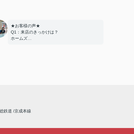
★お客様の声★
Q1：来店のきっかけは？
ホームズ
Q2：当店でお部屋を決めた満足度は？
とても良い
Q3：物件の決め手となったポイントは？
環境
---------------------------
この度は弊社でのご契約ありがとうございま
した！
アパートマンション館では、お部屋のご紹介
だけでなく、入居後のアフターフォローもさせ
て頂いております。
総鉄道
京成本線
引越し業者のご紹介やインターネット回線のご
相談、その他入居中のお困りごとなどございま
したら、どうぞお気軽にご相談ください。
アパートマンション館は365日毎日キャンペー