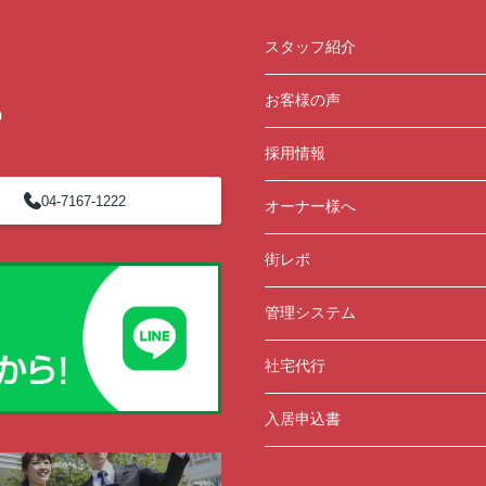
2ま
ン開催中！ お問い合わせは 04(7167)1222ま
でどうぞ♪
スタッフ紹介
お客様の声
0
採用情報
04-7167-1222
オーナー様へ
街レポ
管理システム
社宅代行
入居申込書