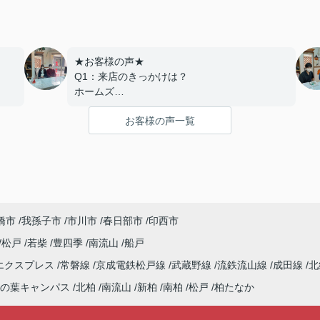
★お客様の声★
Q1：来店のきっかけは？
ホームズ
Q2：当店でお部屋を決めた満足度は？
お客様の声一覧
とても良い
Q3：物件の決め手となったポイントは？
交通
---------------------------
ま
この度は弊社でのご契約ありがとうございま
した！
橋市
我孫子市
市川市
春日部市
印西市
介
アパートマンション館では、お部屋のご紹介
させ
だけでなく、入居後のアフターフォローもさせ
松戸
若柴
豊四季
南流山
船戸
て頂いております。
エクスプレス
常磐線
京成電鉄松戸線
武蔵野線
流鉄流山線
成田線
北
のご
引越し業者のご紹介やインターネット回線のご
いま
相談、その他入居中のお困りごとなどございま
の葉キャンパス
北柏
南流山
新柏
南柏
松戸
柏たなか
したら、どうぞお気軽にご相談ください。
ペー
アパートマンション館は365日毎日キャンペー