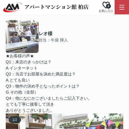
0
お気に入り
レオ様
担当：牛袋 輝人
★お客様の声★
Q1：来店のきっかけは？
A.インターネット
Q2：当店でお部屋を決めた満足度は？
A.とても良い
Q3：物件の決め手となったポイントは？
G.その他（全部）
Q4：他になにかございましたらご記入下さい。
とても丁寧に接客して頂き
ありがとうございました。
1
/
2