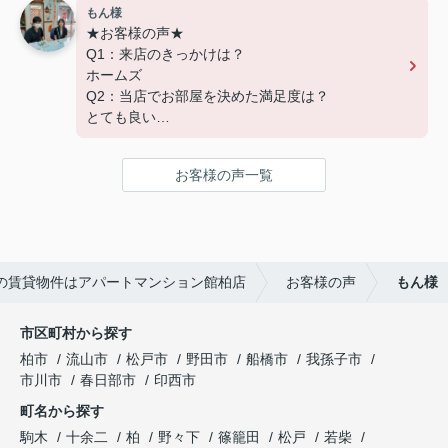
引越し業者のご紹介やインターネット回線のご相
もん様
談、その他入居中のお困りごとなどございました
★お客様の声★
---------------------------
ら、どうぞお気軽にご相談ください。
Q1：来店のきっかけは？
この度は弊社でのご契約ありがとうございまし
アパートマンション館は365日毎日キャンペーン
ホームズ
た！
開催中！ お問い合わせは 04(7167)1222までどう
Q2：当店でお部屋を決めた満足度は？
アパートマンション館では、お部屋のご紹介だけ
ぞ♪
とても良い
でなく、入居後のアフターフォローもさせて頂いて
Q3：物件の決め手となったポイントは？
おります。
環境
引越し業者のご紹介やインターネット回線のご相
お客様の声一覧
談、その他入居中のお困りごとなどございました
---------------------------
ら、どうぞお気軽にご相談ください。
この度は弊社でのご契約ありがとうございまし
アパートマンション館は365日毎日キャンペーン
た！
開催中！ お問い合わせは 04(7167)1222までどう
アパートマンション館では、お部屋のご紹介だけ
ぞ♪
の賃貸物件はアパートマンション館柏店
お客様の声
もん様
でなく、入居後のアフターフォローもさせて頂いて
おります。
引越し業者のご紹介やインターネット回線のご相
市区町村から探す
談、その他入居中のお困りごとなどございました
柏市
流山市
松戸市
野田市
船橋市
我孫子市
ら、どうぞお気軽にご相談ください。
市川市
春日部市
印西市
アパートマンション館は365日毎日キャンペーン
町名から探す
開催中！ お問い合わせは 04(7167)1222までどう
ぞ♪
駒木
十余二
柏
野々下
篠籠田
松戸
若柴