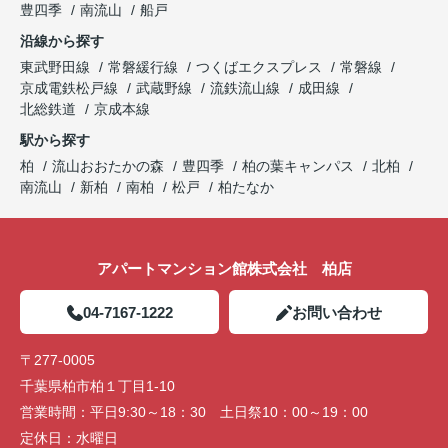
豊四季
南流山
船戸
沿線から探す
東武野田線
常磐緩行線
つくばエクスプレス
常磐線
京成電鉄松戸線
武蔵野線
流鉄流山線
成田線
北総鉄道
京成本線
駅から探す
柏
流山おおたかの森
豊四季
柏の葉キャンパス
北柏
南流山
新柏
南柏
松戸
柏たなか
アパートマンション館株式会社 柏店
04-7167-1222
お問い合わせ
〒277-0005
千葉県柏市柏１丁目1-10
営業時間：
平日9:30～18：30 土日祭10：00～19：00
定休日：
水曜日