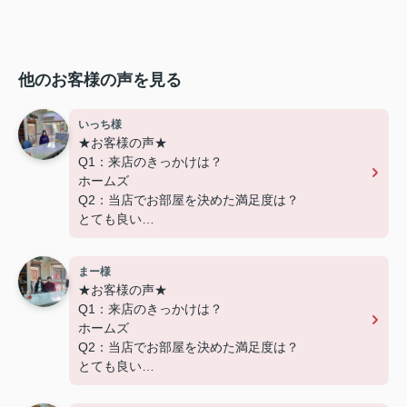
他のお客様の声を見る
いっち様
★お客様の声★
Q1：来店のきっかけは？
ホームズ
Q2：当店でお部屋を決めた満足度は？
とても良い
Q3：物件の決め手となったポイントは？
設備
まー様
★お客様の声★
---------------------------
Q1：来店のきっかけは？
この度は弊社でのご契約ありがとうございまし
ホームズ
た！
Q2：当店でお部屋を決めた満足度は？
アパートマンション館では、お部屋のご紹介だけ
とても良い
でなく、入居後のアフターフォローもさせて頂いて
Q3：物件の決め手となったポイントは？
おります。
交通