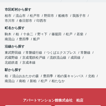
おります。
引越し業者のご紹介やインターネット回線のご相
市区町村から探す
談、その他入居中のお困りごとなどございました
柏市
流山市
松戸市
野田市
船橋市
我孫子市
ら、どうぞお気軽にご相談ください。
市川市
春日部市
印西市
アパートマンション館は365日毎日キャンペーン
町名から探す
開催中！ お問い合わせは 04(7167)1222までどう
ぞ♪
駒木
柏
十余二
野々下
篠籠田
松戸
若柴
南流山
豊四季
船戸
沿線から探す
東武野田線
常磐緩行線
つくばエクスプレス
常磐線
武蔵野線
京成電鉄松戸線
流鉄流山線
成田線
北総鉄道
京成本線
駅から探す
柏
流山おおたかの森
豊四季
柏の葉キャンパス
北柏
南流山
南柏
新柏
松戸
柏たなか
アパートマンション館株式会社 柏店