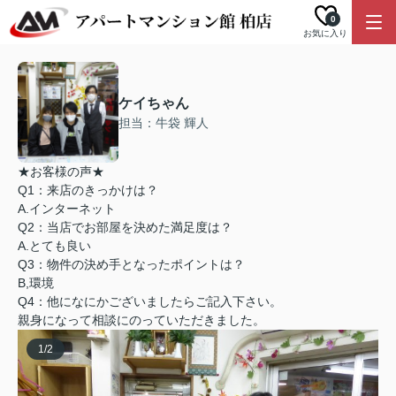
0
お気に入り
ケイちゃん
担当：牛袋 輝人
★お客様の声★
Q1：来店のきっかけは？
A.インターネット
Q2：当店でお部屋を決めた満足度は？
A.とても良い
Q3：物件の決め手となったポイントは？
B,環境
Q4：他になにかございましたらご記入下さい。
親身になって相談にのっていただきました。
1
/
2