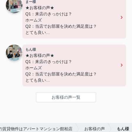
まー様
★お客様の声★
---------------------------
Q1：来店のきっかけは？
この度は弊社でのご契約ありがとうございまし
ホームズ
た！
Q2：当店でお部屋を決めた満足度は？
アパートマンション館では、お部屋のご紹介だけ
とても良い
でなく、入居後のアフターフォローもさせて頂いて
Q3：物件の決め手となったポイントは？
おります。
交通
引越し業者のご紹介やインターネット回線のご相
もん様
談、その他入居中のお困りごとなどございました
★お客様の声★
---------------------------
ら、どうぞお気軽にご相談ください。
Q1：来店のきっかけは？
この度は弊社でのご契約ありがとうございまし
アパートマンション館は365日毎日キャンペーン
ホームズ
た！
開催中！ お問い合わせは 04(7167)1222までどう
Q2：当店でお部屋を決めた満足度は？
アパートマンション館では、お部屋のご紹介だけ
ぞ♪
とても良い
でなく、入居後のアフターフォローもさせて頂いて
Q3：物件の決め手となったポイントは？
おります。
環境
引越し業者のご紹介やインターネット回線のご相
お客様の声一覧
談、その他入居中のお困りごとなどございました
---------------------------
ら、どうぞお気軽にご相談ください。
この度は弊社でのご契約ありがとうございまし
アパートマンション館は365日毎日キャンペーン
た！
開催中！ お問い合わせは 04(7167)1222までどう
アパートマンション館では、お部屋のご紹介だけ
ぞ♪
の賃貸物件はアパートマンション館柏店
お客様の声
もん様
でなく、入居後のアフターフォローもさせて頂いて