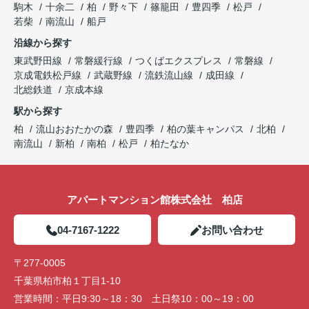
ぞ♪
駒木
十余二
柏
野々下
篠籠田
豊四季
松戸
若柴
南流山
船戸
沿線から探す
東武野田線
常磐緩行線
つくばエクスプレス
常磐線
京成電鉄松戸線
武蔵野線
流鉄流山線
成田線
北総鉄道
京成本線
駅から探す
柏
流山おおたかの森
豊四季
柏の葉キャンパス
北柏
南流山
新柏
南柏
松戸
柏たなか
アパートマンション館株式会社 柏店
04-7167-1222
お問い合わせ
〒277-0005
千葉県柏市柏１丁目1-10
営業時間：
平日9:30～18：30 土日祭10：00～19：00