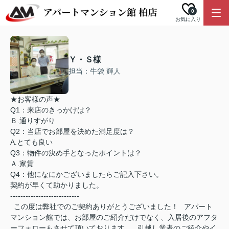
0
お気に入り
Ｙ・Ｓ様
担当：牛袋 輝人
★お客様の声★
Q1：来店のきっかけは？
Ｂ.通りすがり
Q2：当店でお部屋を決めた満足度は？
A.とても良い
Q3：物件の決め手となったポイントは？
Ａ.家賃
Q4：他になにかございましたらご記入下さい。
契約が早くて助かりました。
---------------------------
この度は弊社でのご契約ありがとうございました！ アパート
マンション館では、お部屋のご紹介だけでなく、入居後のアフタ
ーフォローもさせて頂いております。 引越し業者のご紹介やイ