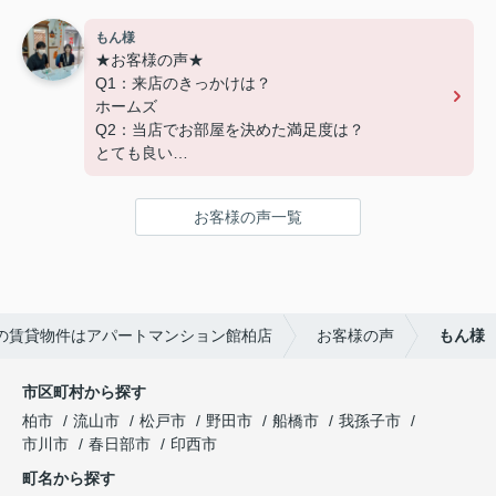
おります。
交通
引越し業者のご紹介やインターネット回線のご相
もん様
談、その他入居中のお困りごとなどございました
★お客様の声★
---------------------------
ら、どうぞお気軽にご相談ください。
Q1：来店のきっかけは？
この度は弊社でのご契約ありがとうございまし
アパートマンション館は365日毎日キャンペーン
ホームズ
た！
開催中！ お問い合わせは 04(7167)1222までどう
Q2：当店でお部屋を決めた満足度は？
アパートマンション館では、お部屋のご紹介だけ
ぞ♪
とても良い
でなく、入居後のアフターフォローもさせて頂いて
Q3：物件の決め手となったポイントは？
おります。
環境
引越し業者のご紹介やインターネット回線のご相
お客様の声一覧
談、その他入居中のお困りごとなどございました
---------------------------
ら、どうぞお気軽にご相談ください。
この度は弊社でのご契約ありがとうございまし
アパートマンション館は365日毎日キャンペーン
た！
開催中！ お問い合わせは 04(7167)1222までどう
アパートマンション館では、お部屋のご紹介だけ
ぞ♪
の賃貸物件はアパートマンション館柏店
お客様の声
もん様
でなく、入居後のアフターフォローもさせて頂いて
おります。
引越し業者のご紹介やインターネット回線のご相
市区町村から探す
談、その他入居中のお困りごとなどございました
柏市
流山市
松戸市
野田市
船橋市
我孫子市
ら、どうぞお気軽にご相談ください。
市川市
春日部市
印西市
アパートマンション館は365日毎日キャンペーン
町名から探す
開催中！ お問い合わせは 04(7167)1222までどう