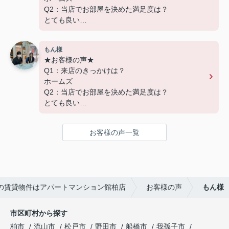
た！
Q2：当店でお部屋を決めた満足度は？
アパートマンション館では、お部屋のご紹介だけ
とても良い
でなく、入居後のアフターフォローもさせて頂いて
Q3：物件の決め手となったポイントは？
おります。
交通
引越し業者のご紹介やインターネット回線のご相
もん様
談、その他入居中のお困りごとなどございました
★お客様の声★
---------------------------
ら、どうぞお気軽にご相談ください。
Q1：来店のきっかけは？
この度は弊社でのご契約ありがとうございまし
アパートマンション館は365日毎日キャンペーン
ホームズ
た！
開催中！ お問い合わせは 04(7167)1222までどう
Q2：当店でお部屋を決めた満足度は？
アパートマンション館では、お部屋のご紹介だけ
ぞ♪
とても良い
でなく、入居後のアフターフォローもさせて頂いて
Q3：物件の決め手となったポイントは？
おります。
環境
引越し業者のご紹介やインターネット回線のご相
お客様の声一覧
談、その他入居中のお困りごとなどございました
---------------------------
ら、どうぞお気軽にご相談ください。
この度は弊社でのご契約ありがとうございまし
アパートマンション館は365日毎日キャンペーン
た！
開催中！ お問い合わせは 04(7167)1222までどう
アパートマンション館では、お部屋のご紹介だけ
ぞ♪
の賃貸物件はアパートマンション館柏店
お客様の声
もん様
でなく、入居後のアフターフォローもさせて頂いて
おります。
引越し業者のご紹介やインターネット回線のご相
市区町村から探す
談、その他入居中のお困りごとなどございました
柏市
流山市
松戸市
野田市
船橋市
我孫子市