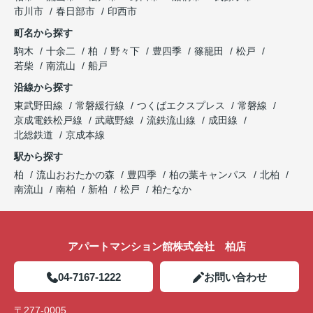
ら、どうぞお気軽にご相談ください。
市川市
春日部市
印西市
アパートマンション館は365日毎日キャンペーン
町名から探す
開催中！ お問い合わせは 04(7167)1222までどう
ぞ♪
駒木
十余二
柏
野々下
豊四季
篠籠田
松戸
若柴
南流山
船戸
沿線から探す
東武野田線
常磐緩行線
つくばエクスプレス
常磐線
京成電鉄松戸線
武蔵野線
流鉄流山線
成田線
北総鉄道
京成本線
駅から探す
柏
流山おおたかの森
豊四季
柏の葉キャンパス
北柏
南流山
南柏
新柏
松戸
柏たなか
アパートマンション館株式会社 柏店
04-7167-1222
お問い合わせ
〒277-0005