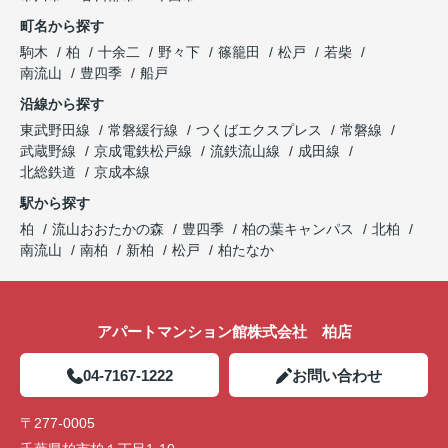
アパートマンション館は365日毎日キャンペーン
町名から探す
開催中！ お問い合わせは 04(7167)1222までどう
ぞ♪
駒木
柏
十余二
野々下
篠籠田
松戸
若柴
南流山
豊四季
船戸
沿線から探す
東武野田線
常磐緩行線
つくばエクスプレス
常磐線
武蔵野線
京成電鉄松戸線
流鉄流山線
成田線
北総鉄道
京成本線
駅から探す
柏
流山おおたかの森
豊四季
柏の葉キャンパス
北柏
南流山
南柏
新柏
松戸
柏たなか
アパートマンション館株式会社 柏店
04-7167-1222
お問い合わせ
〒277-0005