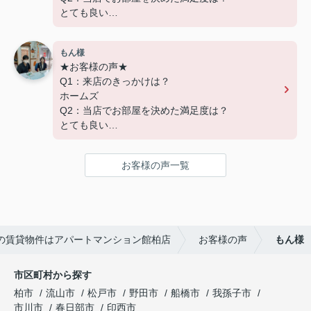
アパートマンション館では、お部屋のご紹介だけ
とても良い
でなく、入居後のアフターフォローもさせて頂いて
Q3：物件の決め手となったポイントは？
おります。
交通
引越し業者のご紹介やインターネット回線のご相
もん様
談、その他入居中のお困りごとなどございました
★お客様の声★
---------------------------
ら、どうぞお気軽にご相談ください。
Q1：来店のきっかけは？
この度は弊社でのご契約ありがとうございまし
アパートマンション館は365日毎日キャンペーン
ホームズ
た！
開催中！ お問い合わせは 04(7167)1222までどう
Q2：当店でお部屋を決めた満足度は？
アパートマンション館では、お部屋のご紹介だけ
ぞ♪
とても良い
でなく、入居後のアフターフォローもさせて頂いて
Q3：物件の決め手となったポイントは？
おります。
環境
引越し業者のご紹介やインターネット回線のご相
お客様の声一覧
談、その他入居中のお困りごとなどございました
---------------------------
ら、どうぞお気軽にご相談ください。
この度は弊社でのご契約ありがとうございまし
アパートマンション館は365日毎日キャンペーン
た！
開催中！ お問い合わせは 04(7167)1222までどう
アパートマンション館では、お部屋のご紹介だけ
ぞ♪
の賃貸物件はアパートマンション館柏店
お客様の声
もん様
でなく、入居後のアフターフォローもさせて頂いて
おります。
引越し業者のご紹介やインターネット回線のご相
市区町村から探す
談、その他入居中のお困りごとなどございました
柏市
流山市
松戸市
野田市
船橋市
我孫子市
ら、どうぞお気軽にご相談ください。
市川市
春日部市
印西市