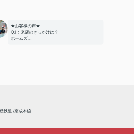
★お客様の声★
Q1：来店のきっかけは？
ホームズ
Q2：当店でお部屋を決めた満足度は？
とても良い
Q3：物件の決め手となったポイントは？
環境
---------------------------
この度は弊社でのご契約ありがとうございま
した！
アパートマンション館では、お部屋のご紹介
だけでなく、入居後のアフターフォローもさせ
て頂いております。
総鉄道
京成本線
引越し業者のご紹介やインターネット回線のご
相談、その他入居中のお困りごとなどございま
したら、どうぞお気軽にご相談ください。
アパートマンション館は365日毎日キャンペー