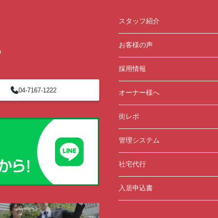
2ま
ン開催中！ お問い合わせは 04(7167)1222ま
でどうぞ♪
スタッフ紹介
お客様の声
0
採用情報
04-7167-1222
オーナー様へ
街レポ
管理システム
社宅代行
入居申込書