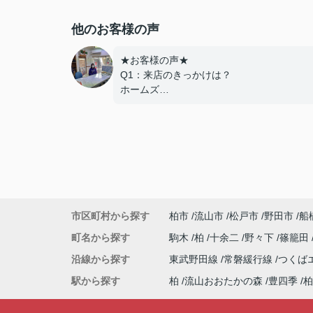
他のお客様の声
★お客様の声★
Q1：来店のきっかけは？
ホームズ
Q2：当店でお部屋を決めた満足度は？
とても良い
Q3：物件の決め手となったポイントは？
設備
---------------------------
この度は弊社でのご契約ありがとうござい
した！
市区町村から探す
柏市
流山市
松戸市
野田市
船
アパートマンション館では、お部屋のご紹
だけでなく、入居後のアフターフォローも
町名から探す
駒木
柏
十余二
野々下
篠籠田
て頂いております。
沿線から探す
東武野田線
常磐緩行線
つくば
引越し業者のご紹介やインターネット回線
相談、その他入居中のお困りごとなどござ
駅から探す
柏
流山おおたかの森
豊四季
柏
したら、どうぞお気軽にご相談ください。
アパートマンション館は365日毎日キャン