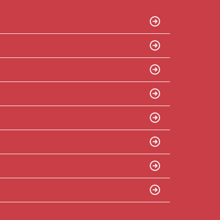
ン開催中！ お問い合わせは 04(7167)1222ま
でどうぞ♪