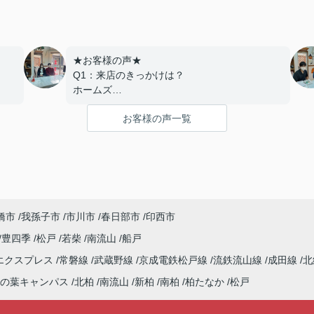
★お客様の声★
Q1：来店のきっかけは？
ホームズ
Q2：当店でお部屋を決めた満足度は？
お客様の声一覧
とても良い
Q3：物件の決め手となったポイントは？
交通
---------------------------
ま
この度は弊社でのご契約ありがとうございま
した！
橋市
我孫子市
市川市
春日部市
印西市
介
アパートマンション館では、お部屋のご紹介
させ
だけでなく、入居後のアフターフォローもさせ
豊四季
松戸
若柴
南流山
船戸
て頂いております。
エクスプレス
常磐線
武蔵野線
京成電鉄松戸線
流鉄流山線
成田線
北
のご
引越し業者のご紹介やインターネット回線のご
いま
相談、その他入居中のお困りごとなどございま
の葉キャンパス
北柏
南流山
新柏
南柏
柏たなか
松戸
したら、どうぞお気軽にご相談ください。
ペー
アパートマンション館は365日毎日キャンペー