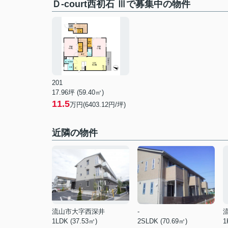
Ｄ-court西初石 Ⅲで募集中の物件
201
17.96坪 (59.40㎡)
11.5
万円(6403.12円/坪)
近隣の物件
流山市大字西深井
-
1LDK (37.53㎡)
2SLDK (70.69㎡)
1