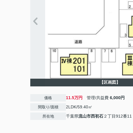
【区画図】
11.5万円
管理/共益費
6,000円
価格
2LDK/59.40㎡
間取り/面積
千葉県
流山市
西初石
２丁目912番11
所在地