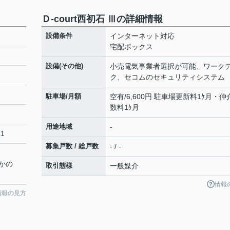
Ｄ-court西初石 Ⅲの詳細情報
設備条件
インターネット対応
宅配ボックス
設備(その他)
小売電気事業者選択が可能、ワーク
ク、セコムのセキュリティシステム
駐車場/月額
空有/6,600円 駐車場更新料1ｹ月・仲
数料1ｹ月
用途地域
-
1
募集戸数 / 総戸数
- / -
かの
取引態様
一般媒介
情報
情報の見方