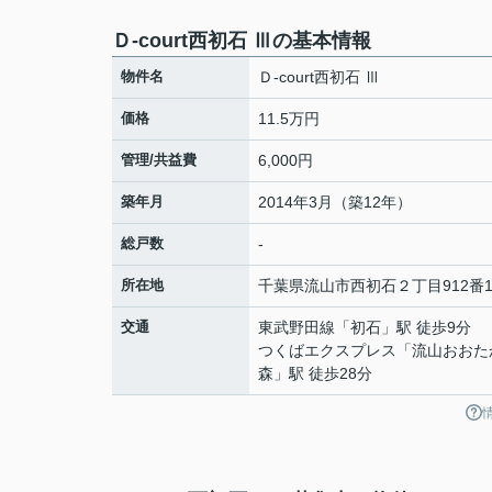
Ｄ-court西初石 Ⅲの基本情報
物件名
Ｄ-court西初石 Ⅲ
価格
11.5万円
管理/共益費
6,000円
築年月
2014年3月（築12年）
総戸数
-
所在地
千葉県
流山市
西初石
２丁目912番1
交通
東武野田線
「
初石
」駅 徒歩9分
つくばエクスプレス
「
流山おおた
森
」駅 徒歩28分