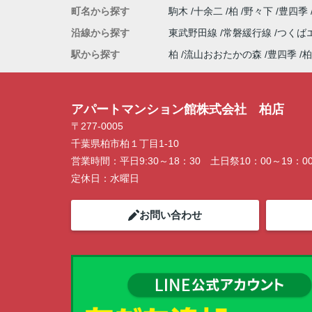
町名から探す
駒木
十余二
柏
野々下
豊四季
沿線から探す
東武野田線
常磐緩行線
つくば
駅から探す
柏
流山おおたかの森
豊四季
柏
アパートマンション館株式会社 柏店
〒277-0005
千葉県柏市柏１丁目1-10
営業時間：
平日9:30～18：30 土日祭10：00～19：0
定休日：
水曜日
お問い合わせ