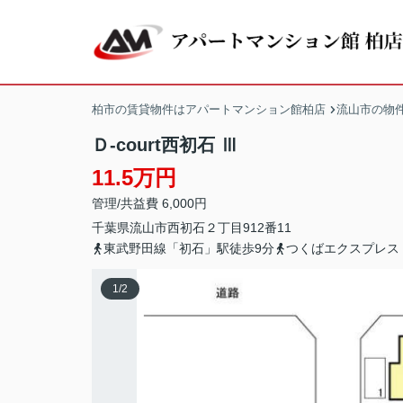
柏市の賃貸物件はアパートマンション館柏店
流山市の物
Ｄ-court西初石 Ⅲ
11.5万円
管理/共益費 6,000円
千葉県
流山市
西初石
２丁目912番11
東武野田線「初石」駅徒歩9分
つくばエクスプレス
1
/
2