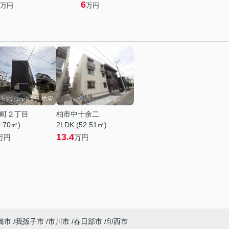
6
万円
万円
町２丁目
柏市中十余二
0.70㎡)
2LDK (52.51㎡)
13.4
万円
万円
橋市
我孫子市
市川市
春日部市
印西市