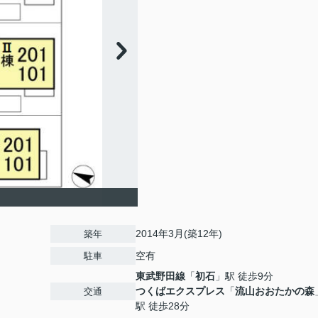
2014年3月(築12年)
築年
空有
駐車
東武野田線
「
初石
」駅 徒歩9分
つくばエクスプレス
「
流山おおたかの森
交通
駅 徒歩28分