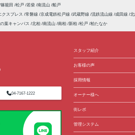
篠籠田
松戸
若柴
南流山
船戸
エクスプレス
常磐線
京成電鉄松戸線
武蔵野線
流鉄流山線
成田線
北
の葉キャンパス
北柏
南流山
南柏
新柏
松戸
柏たなか
スタッフ紹介
お客様の声
0
採用情報
04-7167-1222
オーナー様へ
街レポ
管理システム