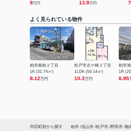
9
13.9
7
万円
万円
よく見られている物件
柏市南柏２丁目
松戸市古ケ崎２丁目
柏市旭
1K (31.74㎡)
1LDK (50.14㎡)
1R (2
8.12
10.3
6.95
万円
万円
市区町村から探す
柏市
流山市
松戸市
野田市
船