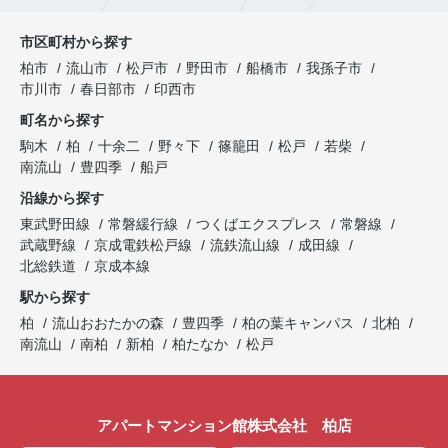
市区町村から探す
柏市
流山市
松戸市
野田市
船橋市
我孫子市
市川市
春日部市
印西市
町名から探す
駒木
柏
十余二
野々下
篠籠田
松戸
若柴
南流山
豊四季
船戸
沿線から探す
東武野田線
常磐緩行線
つくばエクスプレス
常磐線
武蔵野線
京成電鉄松戸線
流鉄流山線
成田線
北総鉄道
京成本線
駅から探す
柏
流山おおたかの森
豊四季
柏の葉キャンパス
北柏
南流山
南柏
新柏
柏たなか
松戸
アパートマンション館株式会社 柏店