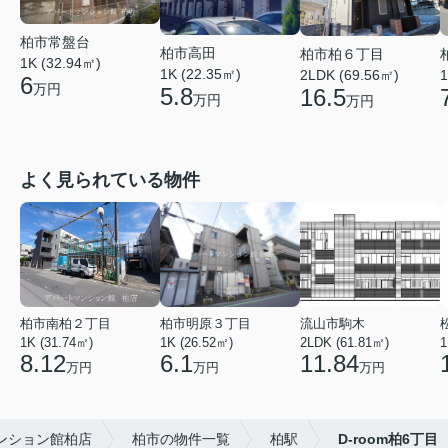
柏市常盤台
柏市高田
柏市柏６丁目
1K (32.94㎡)
1K (22.35㎡)
2LDK (69.56㎡)
1
6
万円
5.8
16.5
万円
万円
よく見られている物件
柏市南柏２丁目
柏市明原３丁目
流山市駒木
1K (31.74㎡)
1K (26.52㎡)
2LDK (61.81㎡)
1
8.12
6.1
11.84
万円
万円
万円
ンション館柏店
柏市の物件一覧
柏駅
D-room柏6丁目