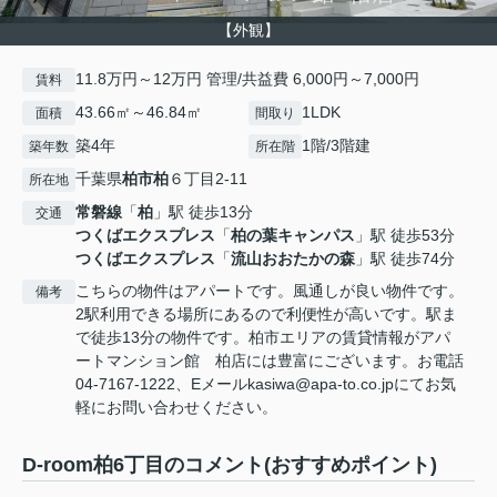
【外観】
11.8万円～12万円 管理/共益費 6,000円～7,000円
賃料
43.66㎡～46.84㎡
1LDK
面積
間取り
築4年
1階/3階建
築年数
所在階
千葉県
柏市
柏
６丁目2-11
所在地
常磐線
「
柏
」駅 徒歩13分
交通
つくばエクスプレス
「
柏の葉キャンパス
」駅 徒歩53分
つくばエクスプレス
「
流山おおたかの森
」駅 徒歩74分
こちらの物件はアパートです。風通しが良い物件です。
備考
2駅利用できる場所にあるので利便性が高いです。駅ま
で徒歩13分の物件です。柏市エリアの賃貸情報がアパ
ートマンション館 柏店には豊富にございます。お電話
04-7167-1222、Eメールkasiwa@apa-to.co.jpにてお気
軽にお問い合わせください。
D-room柏6丁目のコメント(おすすめポイント)