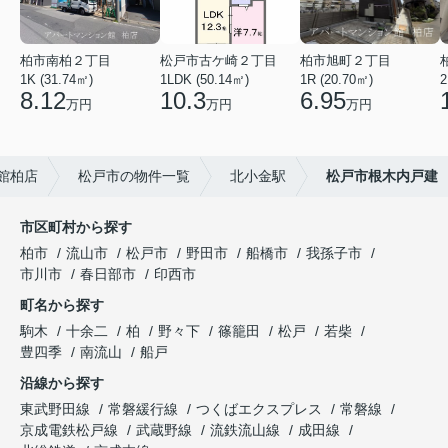
柏市南柏２丁目
松戸市古ケ崎２丁目
柏市旭町２丁目
1K (31.74㎡)
1LDK (50.14㎡)
1R (20.70㎡)
2
8.12
10.3
6.95
万円
万円
万円
館柏店
松戸市の物件一覧
北小金駅
松戸市根木内戸建
市区町村から探す
柏市
流山市
松戸市
野田市
船橋市
我孫子市
市川市
春日部市
印西市
町名から探す
駒木
十余二
柏
野々下
篠籠田
松戸
若柴
豊四季
南流山
船戸
沿線から探す
東武野田線
常磐緩行線
つくばエクスプレス
常磐線
京成電鉄松戸線
武蔵野線
流鉄流山線
成田線