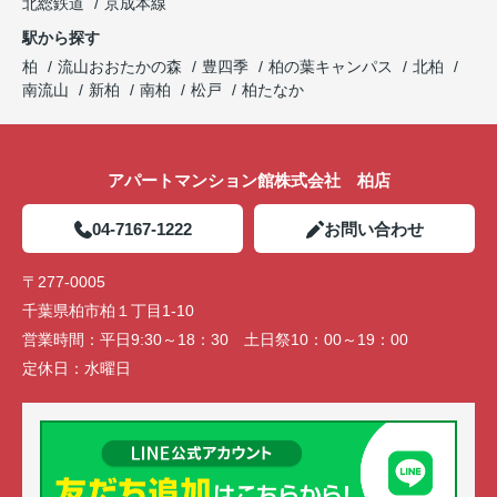
北総鉄道
京成本線
駅から探す
柏
流山おおたかの森
豊四季
柏の葉キャンパス
北柏
南流山
新柏
南柏
松戸
柏たなか
アパートマンション館株式会社 柏店
04-7167-1222
お問い合わせ
〒277-0005
千葉県柏市柏１丁目1-10
営業時間：
平日9:30～18：30 土日祭10：00～19：00
定休日：
水曜日