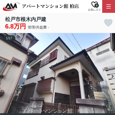
0
お気に入り
松戸市根木内戸建
6.8万円
管理/共益費 -
1
/
17