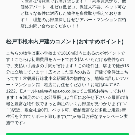
く豊富な情報量でお届け致します！！高級賃貸から、低
価格アパート・礼ゼロ敷ゼロ、保証人不要、ペット可な
ど様々な条件に対応した物件を多数取り揃えておりま
す！！理想のお部屋探しはぜひアパートマンション館柏
店にお問い合わせください！！
松戸市根木内戸建のコメント(おすすめポイント)
こちらの物件は東小学校まで1816m以内にあるのがポイントで
す！こちらは初期費用をカードでお支払いいただける物件なの
で、支払い手続きの手間が省けます！この物件は、駅まで徒歩13
分に立地しています！広々とした室内のある一戸建て物件はこち
らです！常磐緩行線北小金駅周辺の物件なら、地域に詳しいアパ
ートマンション館 柏店にお任せください！お電話04-7167-
1222、Eメールkasiwa@apa-to.co.jpにてご連絡お待ちしており
ます！★満足のいくお部屋探しは当店にお任せ下さい☆最新の情
報と豊富な物件数できっと満足のいくお部屋が見つかります(´▽
｀)駅近、敷金礼金0円、ペット可、収納豊富など多数ご用意♪新
生活を全力でサポート致します(*^^)v 毎日お得なキャンペーン実
施中です♪