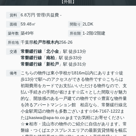
【外観】
6.8万円 管理/共益費 -
賃料
59.48㎡
2LDK
面積
間取り
築49年
1-2階/2階建
築年数
所在階
千葉県
松戸市
根木内
256-26
所在地
常磐緩行線
「
北小金
」駅 徒歩13分
交通
常磐緩行線
「
南柏
」駅 徒歩33分
常磐緩行線
「
新松戸
」駅 徒歩31分
こちらの物件は東小学校が1816m以内にあります☆徒
備考
歩13分で駅へのアクセスができる物件です☆こちらは
初期費用をカードでお支払いいただける物件なので、支
払い手続きの手間が省けます☆広々とした間取りが魅力
的な、開放感のある一戸建ての物件です☆豊富な物件量
を誇るアパートマンション館 柏店なら、常磐緩行線北
小金駅周辺の物件も多数ございます☆04-7167-1222ま
たはkasiwa@apa-to.co.jpまでお気軽にお寄せください
☆★柏市・流山市の物件のご紹介に自信があります。常
磐線・つくばエクスプレスエリアの最新賃貸情報を幅広