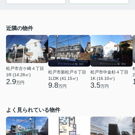
近隣の物件
松戸市古ケ崎４丁目
松戸市新松戸６丁目
松戸市中金杉４丁目
1R (14.28㎡)
2
1LDK (41.15㎡)
1K (16.10㎡)
2.9
万円
9.8
3.5
万円
万円
よく見られている物件