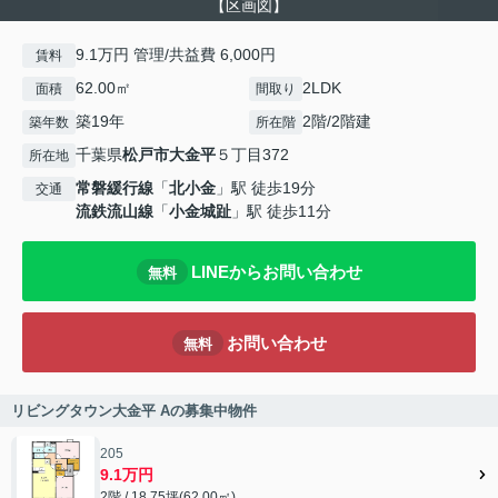
【区画図】
9.1万円 管理/共益費 6,000円
賃料
62.00㎡
2LDK
面積
間取り
築19年
2階/2階建
築年数
所在階
千葉県
松戸市
大金平
５丁目372
所在地
常磐緩行線
「
北小金
」駅 徒歩19分
交通
流鉄流山線
「
小金城趾
」駅 徒歩11分
LINEからお問い合わせ
無料
お問い合わせ
無料
リビングタウン大金平 Aの募集中物件
205
9.1万円
2階 / 18.75坪(62.00㎡)