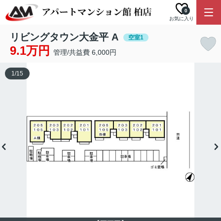
0
お気に入り
リビングタウン大金平 A
空室1
9.1万円
管理/共益費 6,000円
1
/
15