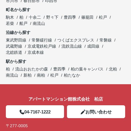
市川市
春日部市
印西市
町名から探す
駒木
柏
十余二
野々下
豊四季
篠籠田
松戸
若柴
船戸
南流山
沿線から探す
東武野田線
常磐緩行線
つくばエクスプレス
常磐線
武蔵野線
京成電鉄松戸線
流鉄流山線
成田線
北総鉄道
京成本線
駅から探す
柏
流山おおたかの森
豊四季
柏の葉キャンパス
北柏
南流山
新柏
南柏
松戸
柏たなか
アパートマンション館株式会社 柏店
04-7167-1222
お問い合わせ
〒277-0005