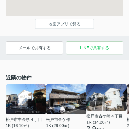
地図アプリで見る
メールで共有する
LINEで共有する
近隣の物件
松戸市古ケ崎４丁目
松戸市中金杉４丁目
松戸市金ケ作
1R (14.28㎡)
1K (16.10㎡)
1K (29.00㎡)
2
2.9