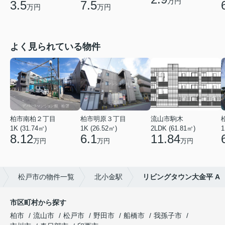
万円
3.5
7.5
万円
万円
よく見られている物件
柏市南柏２丁目
柏市明原３丁目
流山市駒木
1K (31.74㎡)
1K (26.52㎡)
2LDK (61.81㎡)
1
8.12
6.1
11.84
万円
万円
万円
松戸市の物件一覧
北小金駅
リビングタウン大金平 A
市区町村から探す
柏市
流山市
松戸市
野田市
船橋市
我孫子市