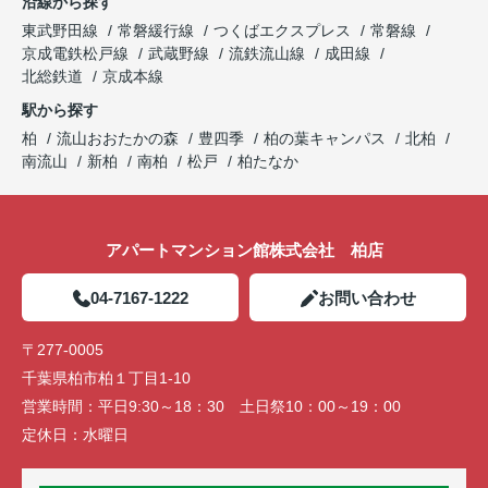
沿線から探す
東武野田線
常磐緩行線
つくばエクスプレス
常磐線
京成電鉄松戸線
武蔵野線
流鉄流山線
成田線
北総鉄道
京成本線
駅から探す
柏
流山おおたかの森
豊四季
柏の葉キャンパス
北柏
南流山
新柏
南柏
松戸
柏たなか
アパートマンション館株式会社 柏店
04-7167-1222
お問い合わせ
〒277-0005
千葉県柏市柏１丁目1-10
営業時間：
平日9:30～18：30 土日祭10：00～19：00
定休日：
水曜日