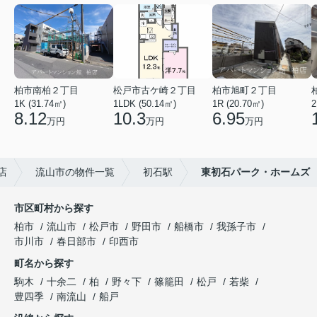
柏市南柏２丁目
松戸市古ケ崎２丁目
柏市旭町２丁目
1K (31.74㎡)
1LDK (50.14㎡)
1R (20.70㎡)
2
8.12
10.3
6.95
万円
万円
万円
店
流山市の物件一覧
初石駅
東初石パーク・ホームズ
市区町村から探す
柏市
流山市
松戸市
野田市
船橋市
我孫子市
市川市
春日部市
印西市
町名から探す
駒木
十余二
柏
野々下
篠籠田
松戸
若柴
豊四季
南流山
船戸