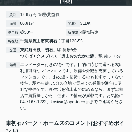
【外観】
12.8万円 管理/共益費 -
賃料
80.81㎡
3LDK
面積
間取り
築38年
4階/6階建
築年数
所在階
千葉県
流山市
東初石
３丁目126-55
所在地
東武野田線
「
初石
」駅 徒歩9分
交通
つくばエクスプレス
「
流山おおたかの森
」駅 徒歩16分
エレベーター付きの物件です。目的に応じて選べる2駅
備考
利用可能なマンションです。設備や外観が充実している
マンションです。お友達を招待するのも恥ずかしくない
物件。駅から徒歩9分の立地で電車での通勤や通学に便
利な物件です。新生活を流山市で始めるなら、まずは柏
店で賃貸探しから！住まいの情報が満載です。お気軽に
04-7167-1222、kasiwa@apa-to.co.jpまでご連絡くださ
い。
東初石パーク・ホームズのコメント(おすすめポイ
ント)