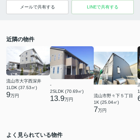
メールで共有する
LINEで共有する
近隣の物件
流山市大字西深井
-
1LDK (37.53㎡)
2SLDK (70.69㎡)
1
9
万円
流山市野々下５丁目
13.9
万円
1K (25.04㎡)
7
万円
よく見られている物件