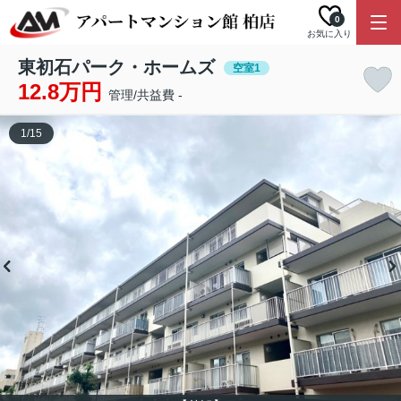
0
お気に入り
東初石パーク・ホームズ
空室1
12.8万円
管理/共益費 -
1
/
15