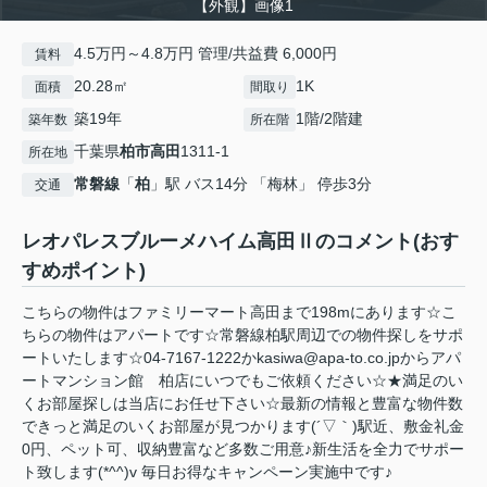
【外観】画像1
4.5万円～4.8万円 管理/共益費 6,000円
賃料
20.28㎡
1K
面積
間取り
築19年
1階/2階建
築年数
所在階
千葉県
柏市
高田
1311-1
所在地
常磐線
「
柏
」駅 バス14分 「梅林」 停歩3分
交通
レオパレスブルーメハイム高田Ⅱのコメント(おす
すめポイント)
こちらの物件はファミリーマート高田まで198mにあります☆こ
ちらの物件はアパートです☆常磐線柏駅周辺での物件探しをサポ
ートいたします☆04-7167-1222かkasiwa@apa-to.co.jpからアパ
ートマンション館 柏店にいつでもご依頼ください☆★満足のい
くお部屋探しは当店にお任せ下さい☆最新の情報と豊富な物件数
できっと満足のいくお部屋が見つかります(´▽｀)駅近、敷金礼金
0円、ペット可、収納豊富など多数ご用意♪新生活を全力でサポー
ト致します(*^^)v 毎日お得なキャンペーン実施中です♪