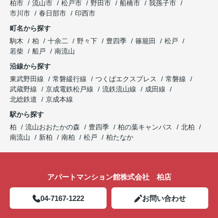
柏市
流山市
松戸市
野田市
船橋市
我孫子市
市川市
春日部市
印西市
町名から探す
駒木
柏
十余二
野々下
豊四季
篠籠田
松戸
若柴
船戸
南流山
沿線から探す
東武野田線
常磐緩行線
つくばエクスプレス
常磐線
武蔵野線
京成電鉄松戸線
流鉄流山線
成田線
北総鉄道
京成本線
駅から探す
柏
流山おおたかの森
豊四季
柏の葉キャンパス
北柏
南流山
新柏
南柏
松戸
柏たなか
アパートマンション館株式会社 柏店
04-7167-1222
お問い合わせ