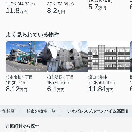
2
1R (26.71㎡)
1LDK (44.32㎡)
3DK (53.39㎡)
5.7
万円
11.8
8.2
万円
万円
よく見られている物件
柏市南柏２丁目
柏市明原３丁目
流山市駒木
1K (31.74㎡)
1K (26.52㎡)
2LDK (61.81㎡)
1
8.12
6.1
11.84
万円
万円
万円
ン館柏店
柏市の物件一覧
レオパレスブルーメハイム高田Ⅱ
市区町村から探す