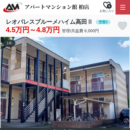
0
お気に入り
レオパレスブルーメハイム高田Ⅱ
空室3
4.5万円～4.8万円
管理/共益費 6,000円
1
/
6