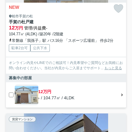
NEW
柏市手賀の杜
手賀の杜戸建
12
万円
管理/共益費-
104.77㎡ (4LDK) /築20年 /2階建
常磐線「我孫子」駅 バス16分 「スポーツ広場前」 停歩2分
駐車2台可
公共下水
オンライン内見やLINEでのご相談可！内見希望やご質問などお気軽にお
問い合わせください。当社が内見からご入居までサポート...
もっと見る
募集中の部屋
12万円
- / 104.77㎡ / 4LDK
賃貸マンション