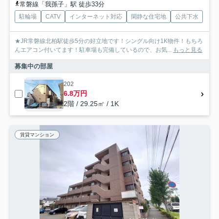
常磐線「我孫子」駅 徒歩33分
駐輪場
CATV
インターネット対応
閑静な住宅地
公共下水
★JR常磐線北柏駅徒歩5分の好立地です！シングル向け1K物件！もちろ
んエアコン付いてます！駐車場も完備しているので、お気...
もっと見る
募集中の部屋
202
6.8万円
2階 / 29.25㎡ / 1K
賃貸マンション