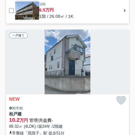
106
6.5万円
1階 / 26.08㎡ / 1K
一戸建て
NEW
柏市柏
柏戸建
10.2
万円
管理/共益費-
98.32㎡ (4LDK) /築24年 /2階建
常磐線「我孫子」駅 徒歩51分