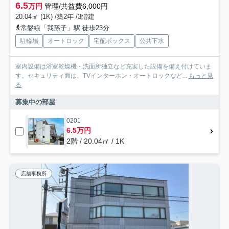
6.5
万円
管理/共益費6,000円
20.04㎡ (1K) /築2年 /3階建
常磐線「我孫子」駅 徒歩23分
駐輪場
オートロック
宅配ボックス
公共下水
室内設備は浴室乾燥機・洗面所独立など充実した設備を備え付けていま
す。セキュリティ面は、TVインターホン・オートロックなど...
もっと見
る
募集中の部屋
0201
6.5万円
2階 / 20.04㎡ / 1K
店舗事務所