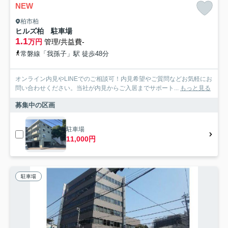
NEW
柏市柏
ヒルズ柏 駐車場
1.1
万円
管理/共益費-
常磐線「我孫子」駅 徒歩48分
オンライン内見やLINEでのご相談可！内見希望やご質問などお気軽にお
問い合わせください。当社が内見からご入居までサポート...
もっと見る
募集中の区画
駐車場
11,000円
駐車場