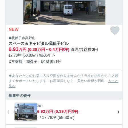
NEW
我孫子市高野山
スペース＆キャピタル我孫子ビル
6.93
万円 (0.39万円～0.4万円/坪)
管理/共益費0円
17.78坪 (58.80㎡) /築36年 /-
常磐線「我孫子」駅 徒歩31分
★あなただけのお気に入り空間を作りませんか？当社が内見からご入居
までサポートいたします！お部屋探しなら、黄色い看板が目印...
もっと
見る
募集中の物件
301
6.93万円 (0.39万円/坪)
- / 17.78坪 (58.80㎡)