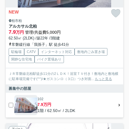
NEW
柏市柏
アルカサル北柏
7.9
万円
管理/共益費5,000円
62.50㎡ (2LDK) /築22年 /3階建
常磐緩行線「我孫子」駅 徒歩41分
駐輪場
CATV
インターネット対応
敷地内ごみ置き場
閑静な住宅地
バイク置場あり
ＪＲ常磐線北柏駅徒歩11分の2ＬＤＫ！浴室ＴＶ付き！敷地内と敷地横
に駐車場完備です(^^)/★ガスコンロ（３口）つき対面...
もっと見る
募集中の部屋
102
7.9万円
1階 / 62.50㎡ / 2LDK
アパート