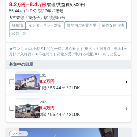
8.2
8.4
万円～
万円
管理/共益費5,500円
55.44㎡ (2LDK) /築17年 /2階建
常磐線「我孫子」駅 徒歩57分
駐輪場
インターネット対応
敷地内ごみ置き場
閑静な住宅地
公共下水
★ワンちゃん(小型犬1匹)と一緒に暮らせます(※ペット飼育時、敷金1ヵ
月預け入れ要）★不在時でも荷物が受け取れる宅配BO...
もっと見る
募集中の部屋
101
8.2万円
1階 / 55.44㎡ / 2LDK
202
8.4万円
2階 / 55.44㎡ / 2LDK
アパート