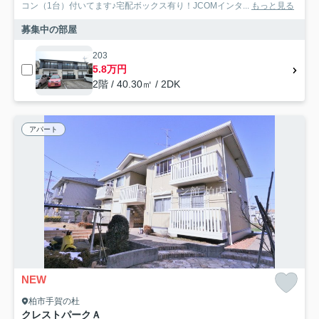
コン（1台）付いてます♪宅配ボックス有り！JCOMインタ...
もっと見る
募集中の部屋
203
5.8万円
2階 / 40.30㎡ / 2DK
アパート
NEW
柏市手賀の杜
クレストパークＡ