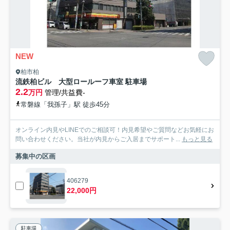
NEW
柏市柏
流鉄柏ビル 大型ロールーフ車室 駐車場
2.2
万円
管理/共益費-
常磐線「我孫子」駅 徒歩45分
オンライン内見やLINEでのご相談可！内見希望やご質問などお気軽にお
問い合わせください。当社が内見からご入居までサポート...
もっと見る
募集中の区画
406279
22,000円
駐車場