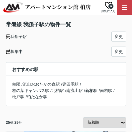
0
お気に入り
常磐線 我孫子駅の物件一覧
我孫子駅
変更
募集中
変更
おすすめの駅
柏駅
/
流山おおたかの森駅
/
豊四季駅
/
柏の葉キャンパス駅
/
北柏駅
/
南流山駅
/
新柏駅
/
南柏駅
/
松戸駅
/
柏たなか駅
25
棟
29
件