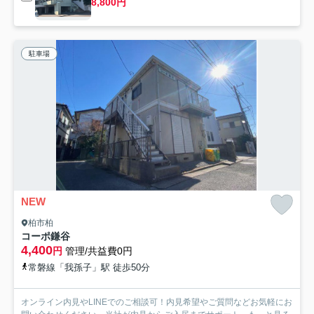
8,800円
駐車場
NEW
柏市柏
コーポ鎌谷
4,400
円
管理/共益費0円
常磐線「我孫子」駅 徒歩50分
オンライン内見やLINEでのご相談可！内見希望やご質問などお気軽にお