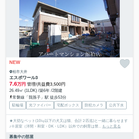
NEW
柏市大井
エスポワール3
7.6
万円
管理/共益費3,500円
26.49㎡ (1LDK) /築6年 /2階建
常磐線「我孫子」駅 徒歩53分
駐輪場
光ファイバー
宅配ボックス
防犯カメラ
公共下水
★大切なペット(10㎏以下の犬又は猫、合計２匹迄)と一緒に暮らせます
♪※居室（洋間・和室・DK・LDK）以外での飼育は禁...
もっと見る
募集中の部屋