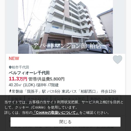
NEW
柏市千代田
ベルフィオーレ千代田
11.3
万円
管理/共益費5,800円
40.20㎡ (1LDK) /築8年 /7階建
常磐線「我孫子」駅 バス6分 東武バス「柏駅西口」 停歩12分
駐輪場
オートロック
インターネット対応
敷地内ごみ置き場
当サイトでは、お客様の当サイト利用状況把握、サービス向上検討を目的と
閑静な住宅地
バイク置場あり
して、クッキー（Cookie）を使用しています。
詳しくは、当社の
「Cookieの取扱いについて」
をご確認ください。
★大切なペット(10㎏以下の犬又は猫、合計２匹迄)と一緒に暮らせます
閉じる
♪※居室（洋間・和室・DK・LDK）以外での飼育は禁...
もっと見る