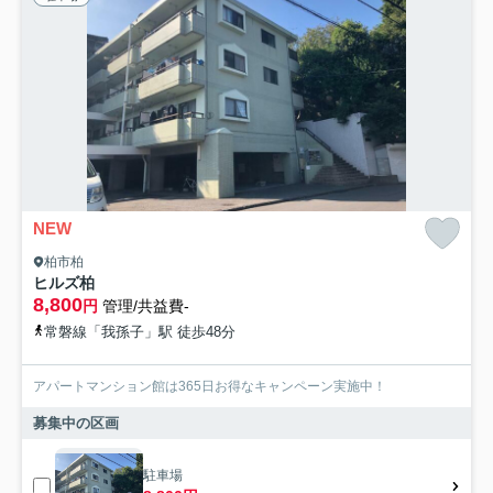
NEW
柏市柏
ヒルズ柏
8,800
円
管理/共益費-
常磐線「我孫子」駅 徒歩48分
アパートマンション館は365日お得なキャンペーン実施中！
募集中の区画
駐車場