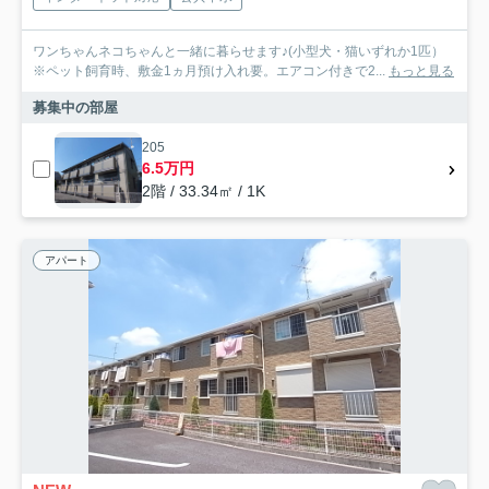
ワンちゃんネコちゃんと一緒に暮らせます♪(小型犬・猫いずれか1匹）
※ペット飼育時、敷金1ヵ月預け入れ要。エアコン付きで2...
もっと見る
募集中の部屋
205
6.5万円
2階 / 33.34㎡ / 1K
アパート