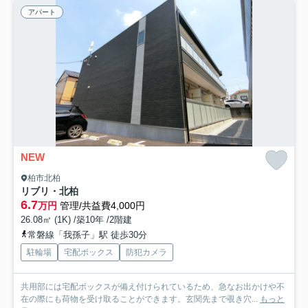
アパート
NEW
柏市北柏
リブリ・北柏
6.7
万円
管理/共益費4,000円
26.08㎡ (1K) /築10年 /2階建
常磐線「我孫子」駅 徒歩30分
駐輪場
宅配ボックス
防犯カメラ
共用部には宅配ボックスが備え付けられているため、急なお出かけや不
在の際にも荷物を受け取ることができます。玄関先まで覗き穴...
もっと