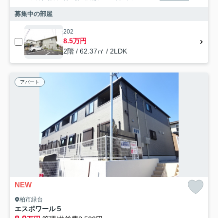
募集中の部屋
202
8.5万円
2階 / 62.37㎡ / 2LDK
アパート
NEW
柏市緑台
エスポワール５