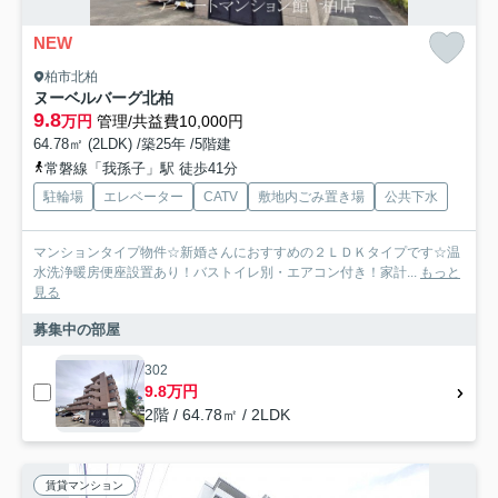
NEW
柏市北柏
ヌーベルバーグ北柏
9.8
万円
管理/共益費10,000円
64.78㎡ (2LDK) /築25年 /5階建
常磐線「我孫子」駅 徒歩41分
駐輪場
エレベーター
CATV
敷地内ごみ置き場
公共下水
マンションタイプ物件☆新婚さんにおすすめの２ＬＤＫタイプです☆温
水洗浄暖房便座設置あり！バストイレ別・エアコン付き！家計...
もっと
見る
募集中の部屋
302
9.8万円
2階 / 64.78㎡ / 2LDK
賃貸マンション