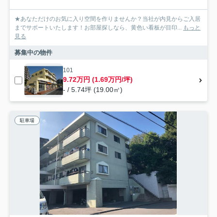
★あなただけのお気に入り空間を作りませんか？当社が内見からご入居
までサポートいたします！お部屋探しなら、黄色い看板が目印...
もっと
見る
募集中の物件
101
9.72万円 (1.69万円/坪)
- / 5.74坪 (19.00㎡)
駐車場