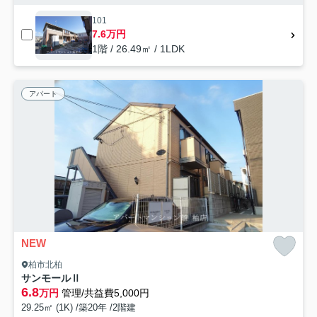
101
7.6万円
1階 / 26.49㎡ / 1LDK
アパート
NEW
柏市北柏
サンモールⅡ
6.8
万円
管理/共益費5,000円
29.25㎡ (1K) /築20年 /2階建