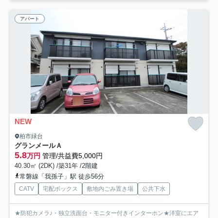
アパート
NEW
柏市緑台
グランメールＡ
5.8
万円
管理/共益費5,000円
40.30㎡ (2DK) /築31年 /2階建
常磐線「我孫子」駅 徒歩56分
CATV
宅配ボックス
敷地内ごみ置き場
公共下水
★防犯カメラ♪・独立洗面台・モニター付きインターホン★洋室にエア