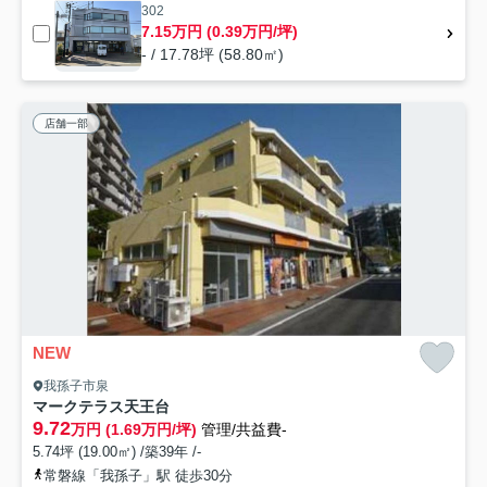
302
7.15万円 (0.39万円/坪)
- / 17.78坪 (58.80㎡)
店舗一部
NEW
我孫子市泉
マークテラス天王台
9.72
万円 (1.69万円/坪)
管理/共益費-
5.74坪 (19.00㎡) /築39年 /-
常磐線「我孫子」駅 徒歩30分