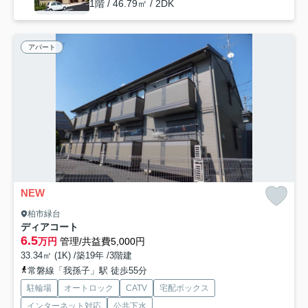
1階 / 46.79㎡ / 2DK
アパート
NEW
柏市緑台
ディアコート
6.5
万円
管理/共益費5,000円
33.34㎡ (1K) /築19年 /3階建
常磐線「我孫子」駅 徒歩55分
駐輪場
オートロック
CATV
宅配ボックス
インターネット対応
公共下水