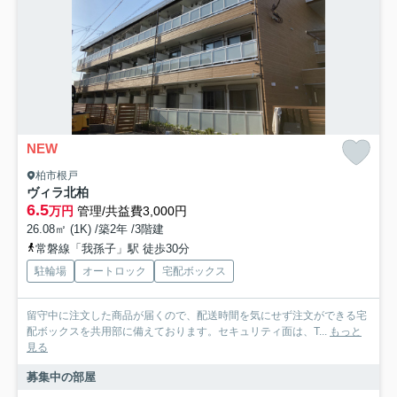
NEW
柏市根戸
ヴィラ北柏
6.5
万円
管理/共益費3,000円
26.08㎡ (1K) /築2年 /3階建
常磐線「我孫子」駅 徒歩30分
駐輪場
オートロック
宅配ボックス
留守中に注文した商品が届くので、配送時間を気にせず注文ができる宅
配ボックスを共用部に備えております。セキュリティ面は、T...
もっと
見る
募集中の部屋