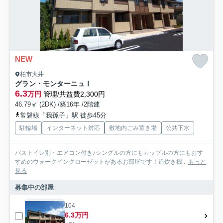
NEW
柏市大井
グラン・モンターニュⅠ
6.3
万円
管理/共益費2,300円
46.79㎡ (2DK) /築16年 /2階建
常磐線「我孫子」駅 徒歩45分
駐輪場
インターネット対応
敷地内ごみ置き場
公共下水
バストイレ別・エアコン付き♪シングルの方にもカップルの方にもおす
すめのウォークインクローゼットがあるお部屋です！追炊き機...
もっと
見る
募集中の部屋
104
6.3万円