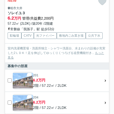
NEW
柏市大井
ソレイユ３
6.2
万円
管理/共益費2,200円
57.22㎡ (2LDK) /築20年 /2階建
常磐線「我孫子」駅 徒歩53分
駐輪場
CATV
光ファイバー
敷地内ごみ置き場
公共下水
室内洗濯機置場・洗面所独立・シャワー洗面台、水まわりの設備が充実
した2ＬＤＫ！足を伸ばしてゆっくりくつろげる追焚機能付き...
もっと
見る
募集中の部屋
201
6.2万円
2階 / 57.22㎡ / 2LDK
204
6.2万円
2階 / 57.22㎡ / 2LDK