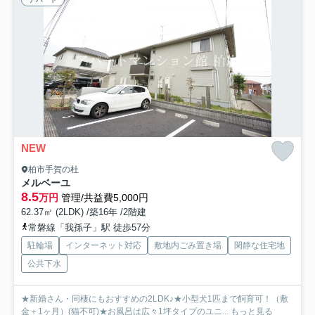
NEW
柏市手賀の杜
メルベーユ
8.5
万円
管理/共益費5,000円
62.37㎡ (2LDK) /築16年 /2階建
常磐線「我孫子」駅 徒歩57分
駐輪場
インターネット対応
敷地内ごみ置き場
閑静な住宅地
公共下水
★新婚さん・同棲にもおすすめの2LDK♪★小型犬1匹まで飼育可！（敷
金＋1ヶ月）(猫不可)★お風呂は広々1坪タイプのユニ...
もっと見る