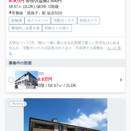
8.9
万円
管理/共益費2,500円
58.67㎡ (2LDK) /築3年 /2階建
常磐線「我孫子」駅 徒歩53分
駐輪場
光ファイバー
宅配ボックス
防犯カメラ
敷地内ごみ置き場
外観タイル張り
大切なペット(犬、猫)と一緒に暮らせるお部屋で新しい生活をはじめま
せんか。宅配ボックスが設置されており、不在時でも荷物を...
もっと見
る
募集中の部屋
201
8.9万円
2階 / 58.67㎡ / 2LDK
アパート