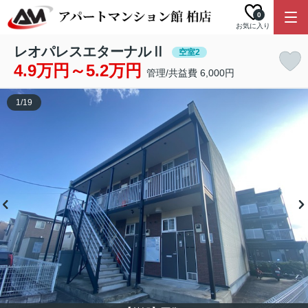
0
お気に入り
レオパレスエターナルⅡ
空室2
4.9万円～5.2万円
管理/共益費 6,000円
1
/
19