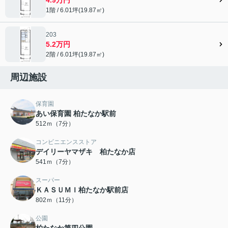
1階 / 6.01坪(19.87㎡)
203
5.2万円
2階 / 6.01坪(19.87㎡)
周辺施設
保育園
あい保育園 柏たなか駅前
512ｍ（7分）
コンビニエンスストア
デイリーヤマザキ 柏たなか店
541ｍ（7分）
スーパー
ＫＡＳＵＭＩ柏たなか駅前店
802ｍ（11分）
公園