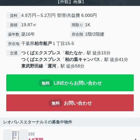
【外観】画像1
4.9万円～5.2万円 管理/共益費 6,000円
賃料
19.87㎡
1K
面積
間取り
築16年
1階/2階建
築年数
所在階
千葉県
柏市
船戸
１丁目15-5
所在地
つくばエクスプレス
「
柏たなか
」駅 徒歩15分
交通
つくばエクスプレス
「
柏の葉キャンパス
」駅 徒歩41分
東武野田線
「
運河
」駅 徒歩58分
LINEからお問い合わせ
無料
お問い合わせ
無料
レオパレスエターナルⅡの募集中物件
102
4.9万円