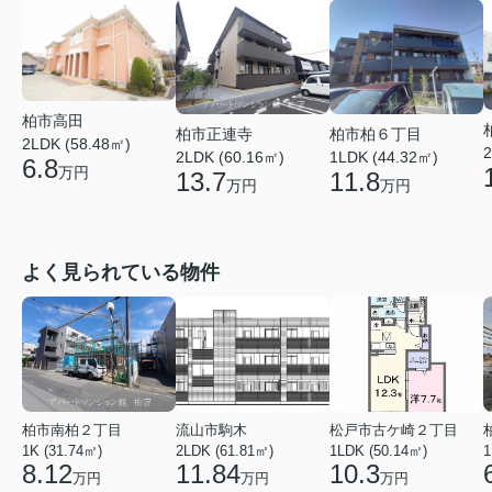
柏市高田
柏市正連寺
柏市柏６丁目
2LDK (58.48㎡)
2
2LDK (60.16㎡)
1LDK (44.32㎡)
6.8
万円
13.7
11.8
万円
万円
よく見られている物件
柏市南柏２丁目
流山市駒木
松戸市古ケ崎２丁目
1K (31.74㎡)
2LDK (61.81㎡)
1LDK (50.14㎡)
1
8.12
11.84
10.3
万円
万円
万円