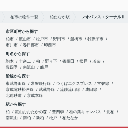
柏市の物件一覧
柏たなか駅
レオパレスエターナルⅡ
市区町村から探す
柏市
流山市
松戸市
野田市
船橋市
我孫子市
市川市
春日部市
印西市
町名から探す
駒木
十余二
柏
野々下
篠籠田
松戸
若柴
豊四季
南流山
船戸
沿線から探す
東武野田線
常磐緩行線
つくばエクスプレス
常磐線
京成電鉄松戸線
武蔵野線
流鉄流山線
成田線
北総鉄道
京成本線
駅から探す
柏
流山おおたかの森
豊四季
柏の葉キャンパス
北柏
南流山
南柏
新柏
松戸
柏たなか