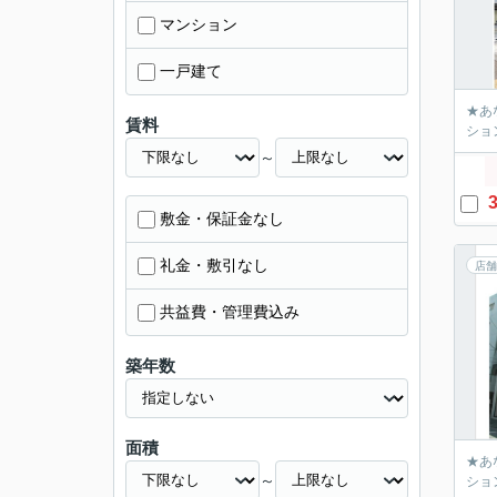
マンション
一戸建て
★あ
賃料
ション
～
3
敷金・保証金なし
礼金・敷引なし
店舗
共益費・管理費込み
築年数
面積
★あ
～
ション