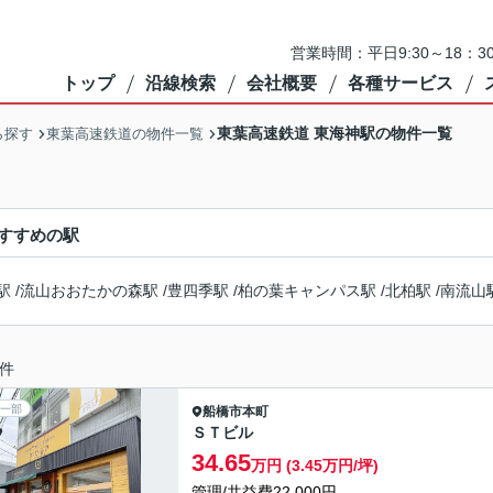
営業時間：平日9:30～18：3
トップ
沿線検索
会社概要
各種サービス
東葉高速鉄道 東海神駅の物件一覧
ら探す
東葉高速鉄道の物件一覧
すすめの駅
駅
/
流山おおたかの森駅
/
豊四季駅
/
柏の葉キャンパス駅
/
北柏駅
/
南流山
件
一部
船橋市
本町
ＳＴビル
34.65
万円 (3.45万円/坪)
管理/共益費22,000円