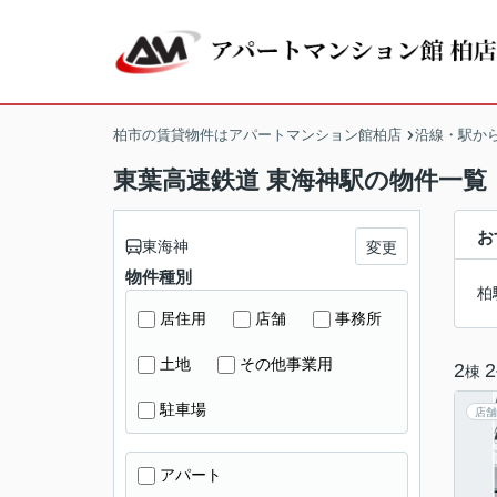
柏市の賃貸物件はアパートマンション館柏店
沿線・駅か
東葉高速鉄道 東海神駅の物件一覧
お
東海神
変更
物件種別
柏
居住用
店舗
事務所
土地
その他事業用
2
2
棟
駐車場
店舗
アパート