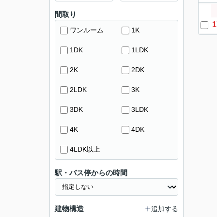
間取り
1
ワンルーム
1K
1DK
1LDK
2K
2DK
2LDK
3K
3DK
3LDK
4K
4DK
4LDK以上
駅・バス停からの時間
建物構造
追加する