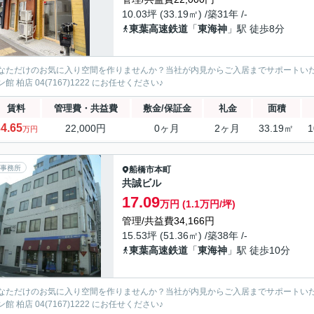
10.03坪 (33.19㎡) /築31年 /-
東葉高速鉄道
「
東海神
」駅 徒歩8分
なただけのお気に入り空間を作りませんか？当社が内見からご入居までサポートい
館 柏店 04(7167)1222 にお任せください♪
賃料
管理費・共益費
敷金/保証金
礼金
面積
4.65
22,000円
0ヶ月
2ヶ月
33.19㎡
1
万円
事務所
船橋市
本町
共誠ビル
17.09
万円 (1.1万円/坪)
管理/共益費34,166円
15.53坪 (51.36㎡) /築38年 /-
東葉高速鉄道
「
東海神
」駅 徒歩10分
なただけのお気に入り空間を作りませんか？当社が内見からご入居までサポートい
館 柏店 04(7167)1222 にお任せください♪