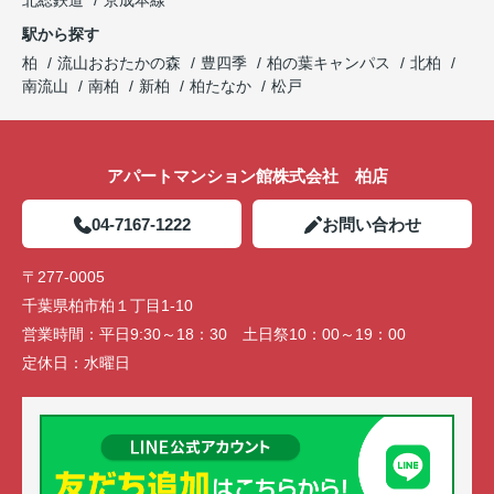
北総鉄道
京成本線
駅から探す
柏
流山おおたかの森
豊四季
柏の葉キャンパス
北柏
南流山
南柏
新柏
柏たなか
松戸
アパートマンション館株式会社 柏店
04-7167-1222
お問い合わせ
〒277-0005
千葉県柏市柏１丁目1-10
営業時間：
平日9:30～18：30 土日祭10：00～19：00
定休日：
水曜日