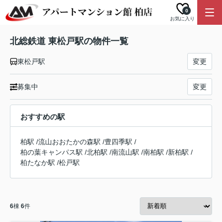
0
お気に入り
北総鉄道 東松戸駅の物件一覧
東松戸駅
変更
募集中
変更
おすすめの駅
柏駅
/
流山おおたかの森駅
/
豊四季駅
/
柏の葉キャンパス駅
/
北柏駅
/
南流山駅
/
南柏駅
/
新柏駅
/
柏たなか駅
/
松戸駅
6
棟
6
件