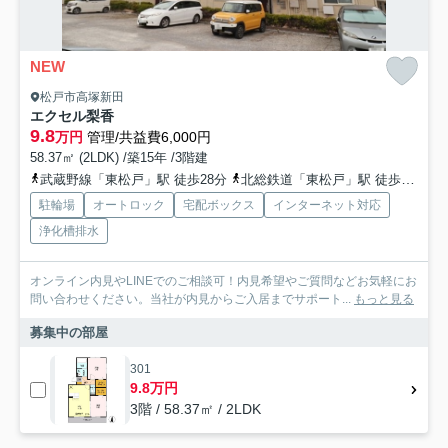
NEW
松戸市高塚新田
エクセル梨香
9.8
万円
管理/共益費6,000円
58.37㎡ (2LDK) /築15年 /3階建
武蔵野線「東松戸」駅 徒歩28分
北総鉄道「東松戸」駅 徒歩28分
駐輪場
オートロック
宅配ボックス
インターネット対応
浄化槽排水
オンライン内見やLINEでのご相談可！内見希望やご質問などお気軽にお
問い合わせください。当社が内見からご入居までサポート...
もっと見る
募集中の部屋
301
9.8万円
3階 / 58.37㎡ / 2LDK