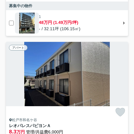
募集中の物件
1
48万円 (1.49万円/坪)
- / 32.11坪 (106.15㎡)
アパート
松戸市和名ケ谷
レオパレスパピヨンＡ
8.3
万円
管理/共益費6,000円