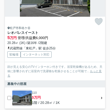
松戸市和名ケ谷
レオパレスイースト
5
万円
管理/共益費6,000円
20.28㎡ (1K) /築16年 /2階建
武蔵野線「東松戸」駅 徒歩25分
駐輪場
インターネット対応
顔が見える安心のTVインターホン付きです。浴室乾燥機があるため、天
候に影響されずに浴室内で洗濯物を乾燥させることが可能で...
もっと見
る
募集中の部屋
110
5万円
1階 / 20.28㎡ / 1K