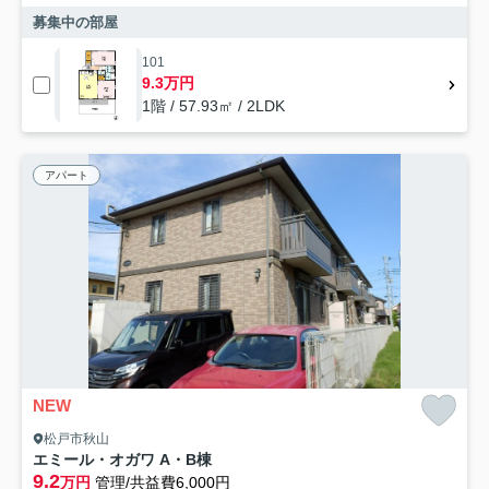
募集中の部屋
101
9.3万円
1階 / 57.93㎡ / 2LDK
アパート
NEW
松戸市秋山
エミール・オガワ A・B棟
9.2
万円
管理/共益費6,000円