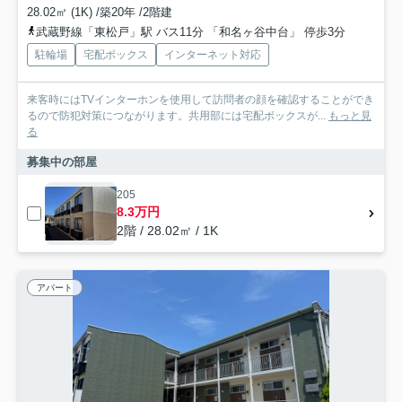
28.02㎡ (1K) /築20年 /2階建
武蔵野線「東松戸」駅 バス11分 「和名ヶ谷中台」 停歩3分
駐輪場
宅配ボックス
インターネット対応
来客時にはTVインターホンを使用して訪問者の顔を確認することができ
るので防犯対策につながります。共用部には宅配ボックスが...
もっと見
る
募集中の部屋
205
8.3万円
2階 / 28.02㎡ / 1K
アパート