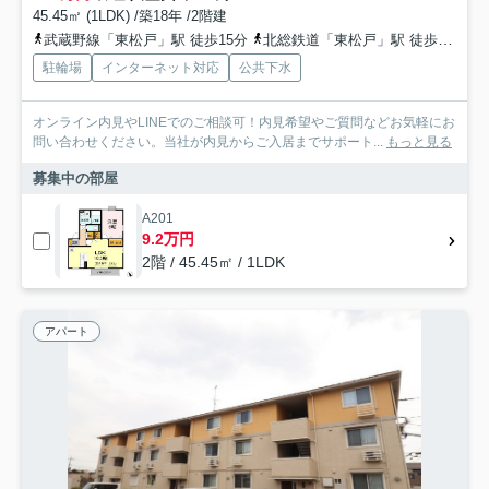
45.45㎡ (1LDK) /築18年 /2階建
武蔵野線「東松戸」駅 徒歩15分
北総鉄道「東松戸」駅 徒歩15分
駐輪場
インターネット対応
公共下水
オンライン内見やLINEでのご相談可！内見希望やご質問などお気軽にお
問い合わせください。当社が内見からご入居までサポート...
もっと見る
募集中の部屋
A201
9.2万円
2階 / 45.45㎡ / 1LDK
アパート