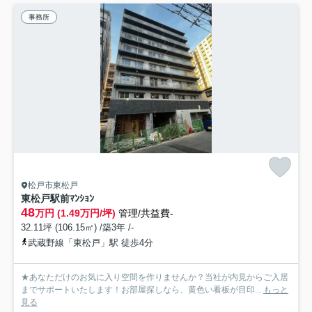
事務所
松戸市東松戸
東松戸駅前ﾏﾝｼｮﾝ
48
万円 (1.49万円/坪)
管理/共益費-
32.11坪 (106.15㎡) /築3年 /-
武蔵野線「東松戸」駅 徒歩4分
★あなただけのお気に入り空間を作りませんか？当社が内見からご入居
までサポートいたします！お部屋探しなら、黄色い看板が目印...
もっと
見る