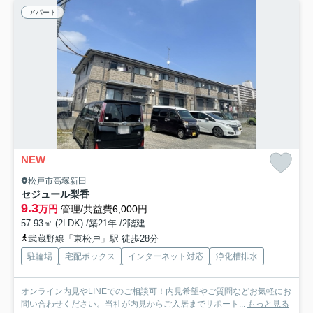
アパート
NEW
松戸市高塚新田
セジュール梨香
9.3
万円
管理/共益費6,000円
57.93㎡ (2LDK) /築21年 /2階建
武蔵野線「東松戸」駅 徒歩28分
駐輪場
宅配ボックス
インターネット対応
浄化槽排水
オンライン内見やLINEでのご相談可！内見希望やご質問などお気軽にお
問い合わせください。当社が内見からご入居までサポート...
もっと見る