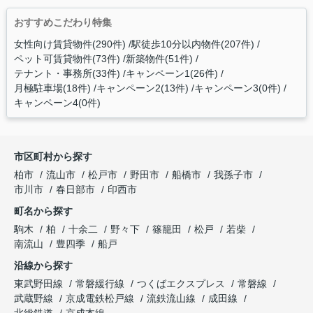
おすすめこだわり特集
女性向け賃貸物件(290件)
駅徒歩10分以内物件(207件)
ペット可賃貸物件(73件)
新築物件(51件)
テナント・事務所(33件)
キャンペーン1(26件)
月極駐車場(18件)
キャンペーン2(13件)
キャンペーン3(0件)
キャンペーン4(0件)
市区町村から探す
柏市
流山市
松戸市
野田市
船橋市
我孫子市
市川市
春日部市
印西市
町名から探す
駒木
柏
十余二
野々下
篠籠田
松戸
若柴
南流山
豊四季
船戸
沿線から探す
東武野田線
常磐緩行線
つくばエクスプレス
常磐線
武蔵野線
京成電鉄松戸線
流鉄流山線
成田線