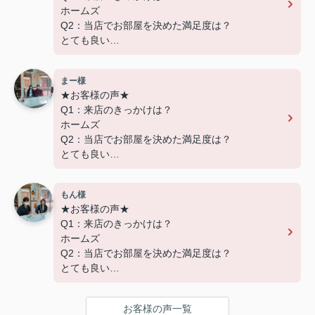
ホームズ
Q2：当店でお部屋を決めた満足度は？
とても良い
Q3：物件の決め手となったポイントは？
設備
まー様
★お客様の声★
---------------------------
Q1：来店のきっかけは？
この度は弊社でのご契約ありがとうございまし
ホームズ
た！
Q2：当店でお部屋を決めた満足度は？
アパートマンション館では、お部屋のご紹介だけ
とても良い
でなく、入居後のアフターフォローもさせて頂いて
Q3：物件の決め手となったポイントは？
おります。
交通
引越し業者のご紹介やインターネット回線のご相
もん様
談、その他入居中のお困りごとなどございました
★お客様の声★
---------------------------
ら、どうぞお気軽にご相談ください。
Q1：来店のきっかけは？
この度は弊社でのご契約ありがとうございまし
アパートマンション館は365日毎日キャンペーン
ホームズ
た！
開催中！ お問い合わせは 04(7167)1222までどう
Q2：当店でお部屋を決めた満足度は？
アパートマンション館では、お部屋のご紹介だけ
ぞ♪
とても良い
でなく、入居後のアフターフォローもさせて頂いて
Q3：物件の決め手となったポイントは？
おります。
環境
引越し業者のご紹介やインターネット回線のご相
お客様の声一覧