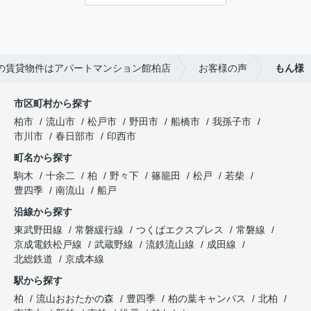
談、その他入居中のお困りごとなどございました
---------------------------
ら、どうぞお気軽にご相談ください。
この度は弊社でのご契約ありがとうございまし
アパートマンション館は365日毎日キャンペーン
た！
開催中！ お問い合わせは 04(7167)1222までどう
アパートマンション館では、お部屋のご紹介だけ
ぞ♪
の賃貸物件はアパートマンション館柏店
お客様の声
もん様
でなく、入居後のアフターフォローもさせて頂いて
おります。
引越し業者のご紹介やインターネット回線のご相
市区町村から探す
談、その他入居中のお困りごとなどございました
柏市
流山市
松戸市
野田市
船橋市
我孫子市
ら、どうぞお気軽にご相談ください。
市川市
春日部市
印西市
アパートマンション館は365日毎日キャンペーン
町名から探す
開催中！ お問い合わせは 04(7167)1222までどう
ぞ♪
駒木
十余二
柏
野々下
篠籠田
松戸
若柴
豊四季
南流山
船戸
沿線から探す
東武野田線
常磐緩行線
つくばエクスプレス
常磐線
京成電鉄松戸線
武蔵野線
流鉄流山線
成田線
北総鉄道
京成本線
駅から探す
柏
流山おおたかの森
豊四季
柏の葉キャンパス
北柏