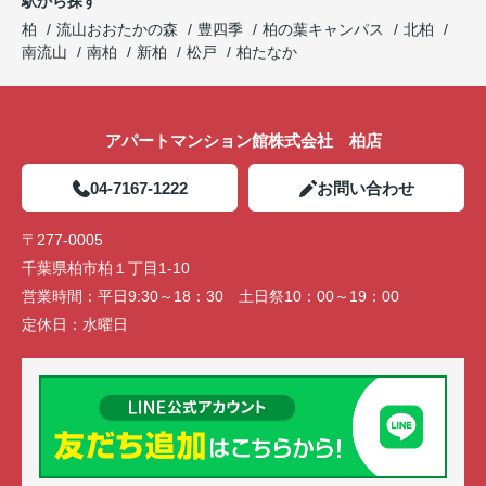
駅から探す
柏
流山おおたかの森
豊四季
柏の葉キャンパス
北柏
南流山
南柏
新柏
松戸
柏たなか
アパートマンション館株式会社 柏店
04-7167-1222
お問い合わせ
〒277-0005
千葉県柏市柏１丁目1-10
営業時間：
平日9:30～18：30 土日祭10：00～19：00
定休日：
水曜日