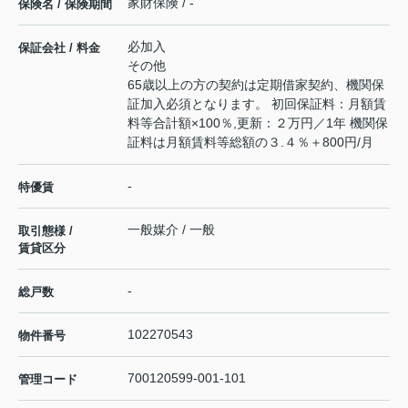
家財保険 / -
保険名 / 保険期間
必加入
保証会社 / 料金
その他
65歳以上の方の契約は定期借家契約、機関保
証加入必須となります。 初回保証料：月額賃
料等合計額×100％,更新：２万円／1年 機関保
証料は月額賃料等総額の３.４％＋800円/月
-
特優賃
一般媒介 / 一般
取引態様 /
賃貸区分
-
総戸数
102270543
物件番号
700120599-001-101
管理コード