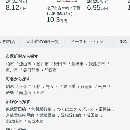
1K (31.74㎡)
1R (20.70㎡)
2
8.12
6.95
松戸市古ケ崎２丁目
万円
万円
1LDK (50.14㎡)
10.3
万円
ン館柏店
流山市の物件一覧
イースト・ヴィラ Ⅱ
101
市区町村から探す
柏市
流山市
松戸市
野田市
船橋市
我孫子市
市川市
春日部市
印西市
町名から探す
駒木
十余二
柏
野々下
豊四季
篠籠田
松戸
若柴
南流山
船戸
沿線から探す
東武野田線
常磐緩行線
つくばエクスプレス
常磐線
京成電鉄松戸線
武蔵野線
流鉄流山線
成田線
北総鉄道
京成本線