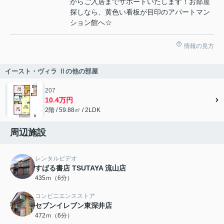
からご入居までサポートいたします！お部屋
探しなら、黄色い看板が目印のアパートマン
ション館へ☆
情報の見方
イースト・ヴィラ Ⅱの他の部屋
207
10.4万円
2階 / 59.88㎡ / 2LDK
周辺施設
レンタルビデオ
すばる書店 TSUTAYA 流山店
435ｍ（6分）
コンビニエンスストア
セブンイレブン東深井店
472ｍ（6分）