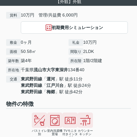
【外観】外観
10万円 管理/共益費 6,000円
賃料
初期費用シミュレーション
0ヶ月
10万円
敷金
礼金
50.58㎡
2LDK
面積
間取り
築4年
1階/2階建
築年数
所在階
千葉県
流山市
大字東深井
134番40
所在地
東武野田線
「
運河
」駅 徒歩11分
交通
東武野田線
「
江戸川台
」駅 徒歩24分
東武野田線
「
梅郷
」駅 徒歩42分
物件の特徴
バストイレ
室内洗濯機
TVモニタ
カウンター
別
置場
付きインタ
キッチン