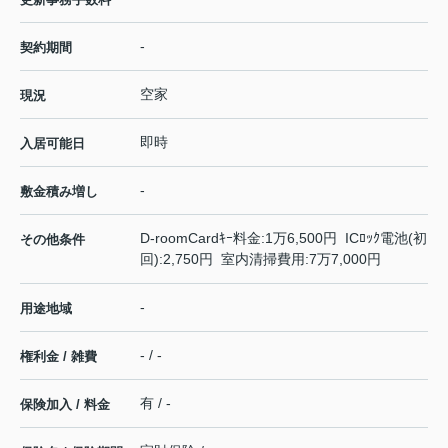
-
契約期間
空家
現況
即時
入居可能日
-
敷金積み増し
D-roomCardｷｰ料金:1万6,500円 ICﾛｯｸ電池(初
その他条件
回):2,750円 室内清掃費用:7万7,000円
-
用途地域
- / -
権利金 / 雑費
有 / -
保険加入 / 料金