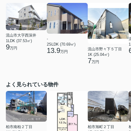
流山市大字西深井
-
1LDK (37.53㎡)
2SLDK (70.69㎡)
1
9
万円
13.9
流山市野々下５丁目
万円
1K (25.04㎡)
7
万円
よく見られている物件
柏市南柏２丁目
柏市旭町２丁目