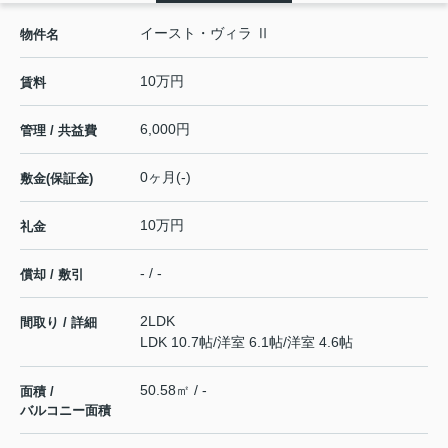
イースト・ヴィラ Ⅱ
物件名
10万円
賃料
6,000円
管理 / 共益費
0ヶ月(-)
敷金(保証金)
10万円
礼金
- / -
償却 / 敷引
2LDK
間取り / 詳細
LDK 10.7帖
/
洋室 6.1帖
/
洋室 4.6帖
50.58㎡ / -
面積 /
バルコニー面積