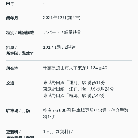
-
向き
2021年12月(築4年)
築年月
アパート / 軽量鉄骨
種別 / 建物構造
101 / 1階 / 2階建
部屋 /
所在階 / 階建て
千葉県
流山市
大字東深井
134番40
所在地
東武野田線
「
運河
」駅 徒歩11分
交通
東武野田線
「
江戸川台
」駅 徒歩24分
東武野田線
「
梅郷
」駅 徒歩42分
空有 / 6,600円 駐車場更新料1ｹ月・仲介手数
駐車場 / 月額
料1ｹ月
1ヶ月(新賃料) / -
更新料 /
更新事務手数料