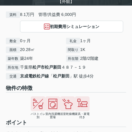
【外観】
8.1万円 管理/共益費 6,000円
賃料
初期費用シミュレーション
0ヶ月
1ヶ月
敷金
礼金
20.28㎡
1K
面積
間取り
築24年
2階/2階建
築年数
所在階
千葉県
松戸市
松戸新田
４８７－１９
所在地
京成電鉄松戸線
「
松戸新田
」駅 徒歩4分
交通
物件の特徴
バストイレ
室内洗濯機
浴室乾燥機
家具・家電
別
置場
付き
ポイント