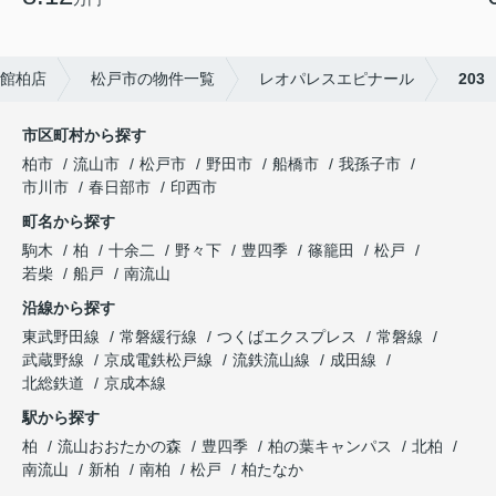
館柏店
松戸市の物件一覧
レオパレスエピナール
203
市区町村から探す
柏市
流山市
松戸市
野田市
船橋市
我孫子市
市川市
春日部市
印西市
町名から探す
駒木
柏
十余二
野々下
豊四季
篠籠田
松戸
若柴
船戸
南流山
沿線から探す
東武野田線
常磐緩行線
つくばエクスプレス
常磐線
武蔵野線
京成電鉄松戸線
流鉄流山線
成田線
北総鉄道
京成本線
駅から探す
柏
流山おおたかの森
豊四季
柏の葉キャンパス
北柏
南流山
新柏
南柏
松戸
柏たなか