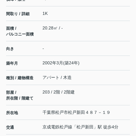
1K
間取り / 詳細
20.28㎡ / -
面積 /
バルコニー面積
-
向き
2002年3月(築24年)
築年月
アパート / 木造
種別 / 建物構造
203 / 2階 / 2階建
部屋 /
所在階 / 階建て
千葉県
松戸市
松戸新田
４８７－１９
所在地
京成電鉄松戸線
「
松戸新田
」駅 徒歩4分
交通