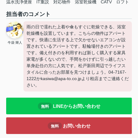
温水洗浄便座
IT重説
対応物件
浴室乾燥機
CATV
ロフト
担当者のコメント
雨の日で濡れた上着や傘もすぐに乾燥できる、浴室
乾燥機を設置しています。こちらの物件はアパート
です。快適に生活する上で欠かせないエアコンが設
牛袋 輝人
置されているアパートです。駐輪場付きのアパート
です。備え付きのを利用すれば新しく購入する家具
家電が多くないので、手間をかけずに引っ越したい
単身赴任の方に人気です。松戸新田周辺でライフス
タイルに合ったお部屋を見つけましょう。04-7167-
1222かkasiwa@apa-to.co.jpより柏店までご連絡くだ
さい。
LINEからお問い合わせ
無料
お問い合わせ
無料