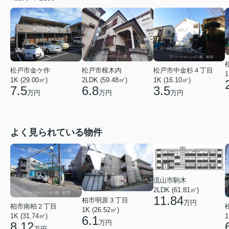
松戸市金ケ作
松戸市根木内
松戸市中金杉４丁目
1
1K (29.00㎡)
2LDK (59.48㎡)
1K (16.10㎡)
7.5
6.8
3.5
万円
万円
万円
よく見られている物件
流山市駒木
2LDK (61.81㎡)
11.84
柏市明原３丁目
万円
柏市南柏２丁目
1K (26.52㎡)
1K (31.74㎡)
1
6.1
万円
8.12
万円