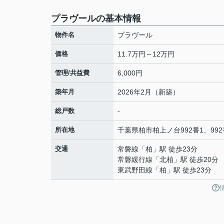
プラヴールの基本情報
物件名
プラヴール
価格
11.7万円～12万円
管理/共益費
6,000円
築年月
2026年2月（新築）
総戸数
-
所在地
千葉県
柏市
柏
上ノ台992番1、992
交通
常磐線
「
柏
」駅 徒歩23分
常磐緩行線
「
北柏
」駅 徒歩20分
東武野田線
「
柏
」駅 徒歩23分