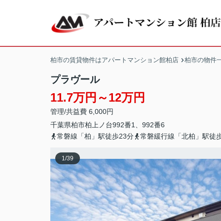
柏市の賃貸物件はアパートマンション館柏店
柏市の物件
プラヴール
11.7万円～12万円
管理/共益費 6,000円
千葉県
柏市
柏
上ノ台992番1、992番6
常磐線「柏」駅徒歩23分
常磐緩行線「北柏」駅徒歩
1
/
39