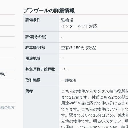
プラヴールの詳細情報
設備条件
駐輪場
インターネット対応
設備(その他)
-
駐車場/月額
空有/7,150円 (税込)
用途地域
-
募集戸数 / 総戸数
- / -
番6
取引態様
一般媒介
備考
こちらの物件からサンクス柏市役所
まで217mです。付近にある2つの駅
用途や行き先に応じて使い分けるこ
情報の見方
できます。こちらの物件はアパート
す。駅まで歩いて15分ほどの、魅力
立地の物件です。明るいスタッフ、
い店内。アパートマンション館 柏