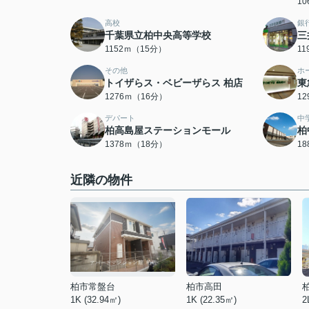
1
高校
銀
千葉県立柏中央高等学校
三
1152ｍ（15分）
1
その他
ホ
トイザらス・ベビーザらス 柏店
東
1276ｍ（16分）
1
デパート
中
柏高島屋ステーションモール
柏
1378ｍ（18分）
1
近隣の物件
柏市常盤台
柏市高田
1K (32.94㎡)
1K (22.35㎡)
2