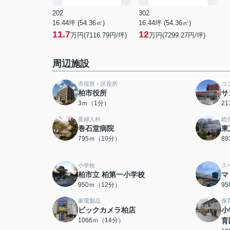
202
302
16.44坪 (54.36㎡)
16.44坪 (54.36㎡)
11.7
12
万円(7116.79円/坪)
万円(7299.27円/坪)
周辺施設
市役所・区役所
コ
柏市役所
サ
3ｍ（1分）
2
産婦人科
総
巻石堂病院
東
795ｍ（10分）
8
小学校
ス
柏市立 柏第一小学校
マ
950ｍ（12分）
9
家電製品
保
ビックカメラ柏店
小
1066ｍ（14分）
育