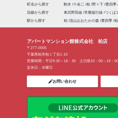
町名から探す
駒木
十余二
柏
野々下
豊四季
沿線から探す
東武野田線
常磐緩行線
つくば
駅から探す
柏
流山おおたかの森
豊四季
柏
アパートマンション館株式会社 柏店
〒277-0005
千葉県柏市柏１丁目1-10
営業時間：
平日9:30～18：30 土日祭10：00～19：0
定休日：
水曜日
お問い合わせ