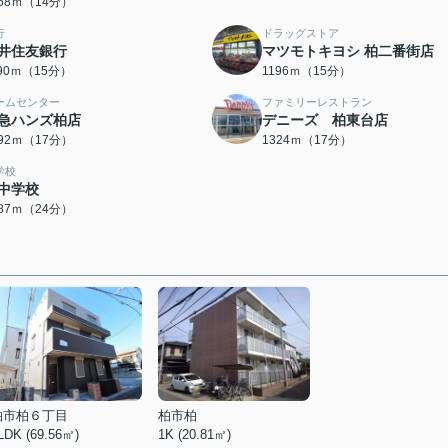
068ｍ（14分）
行
ドラッグストア
井住友銀行
マツモトキヨシ 柏二番街店
190ｍ（15分）
1196ｍ（15分）
ームセンター
ファミリーレストラン
急ハンズ柏店
デニーズ 柏東台店
292ｍ（17分）
1324ｍ（17分）
学校
中学校
887ｍ（24分）
柏市柏６丁目
柏市柏
LDK (69.56㎡)
1K (20.81㎡)