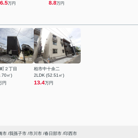
6.5
8.8
万円
万円
町２丁目
柏市中十余二
0.70㎡)
2LDK (52.51㎡)
13.4
万円
万円
橋市
我孫子市
市川市
春日部市
印西市