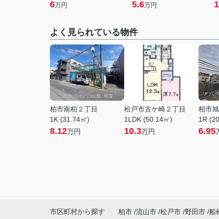
6
5.6
1
万円
万円
よく見られている物件
柏市南柏２丁目
松戸市古ケ崎２丁目
柏市旭
1K (31.74㎡)
1LDK (50.14㎡)
1R (2
8.12
10.3
6.95
万円
万円
市区町村から探す
柏市
流山市
松戸市
野田市
船