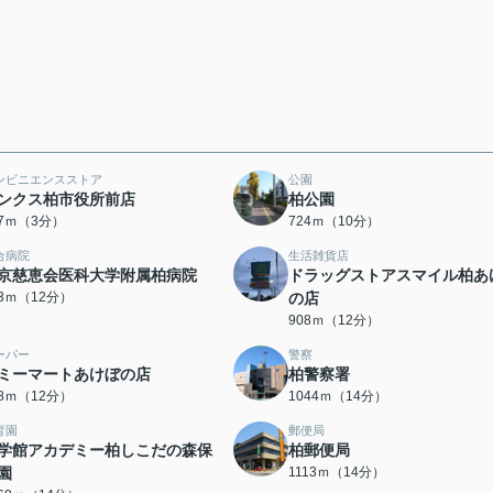
ンビニエンスストア
公園
ンクス柏市役所前店
柏公園
17ｍ（3分）
724ｍ（10分）
合病院
生活雑貨店
京慈恵会医科大学附属柏病院
ドラッグストアスマイル柏あ
93ｍ（12分）
の店
908ｍ（12分）
ーパー
警察
ミーマートあけぼの店
柏警察署
58ｍ（12分）
1044ｍ（14分）
育園
郵便局
学館アカデミー柏しこだの森保
柏郵便局
園
1113ｍ（14分）