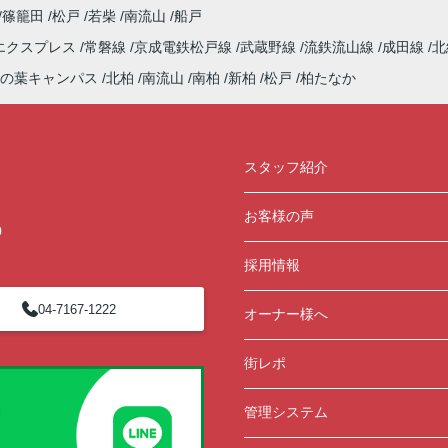
篠籠田
松戸
若柴
南流山
船戸
エクスプレス
常磐線
京成電鉄松戸線
武蔵野線
流鉄流山線
成田線
北
の葉キャンパス
北柏
南流山
南柏
新柏
松戸
柏たなか
スタッフ紹介
お客様の声
0
採用情報
04-7167-1222
オーナー様へ
街レポ
管理システム