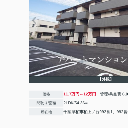
【外観】
11.7万円～12万円
管理/共益費
6,
価格
2LDK/54.36㎡
間取り/面積
千葉県
柏市
柏
上ノ台992番1、992番
所在地