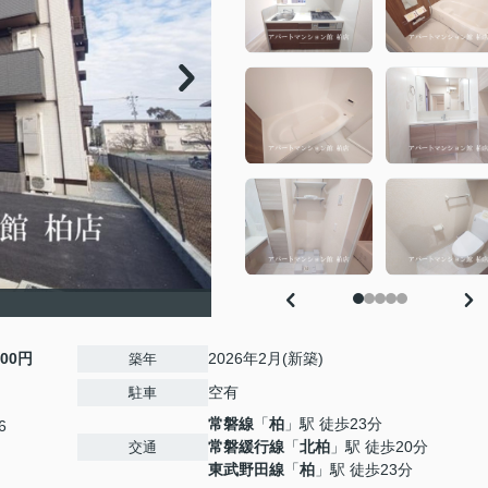
000円
2026年2月(新築)
築年
空有
駐車
常磐線
「
柏
」駅 徒歩23分
6
常磐緩行線
「
北柏
」駅 徒歩20分
交通
東武野田線
「
柏
」駅 徒歩23分