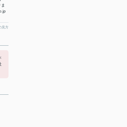
りま
.jp
の見方
が
社